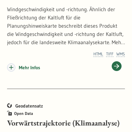
Dieses Datenangebot wurde mit Sorgfalt erstellt
Windgeschwindigkeit und -richtung. Ähnlich der
und gepflegt. Dennoch können Mängel, etwa in
Fließrichtung der Kaltluft für die
Vollständigkeit, Richtigkeit und Aktualität, nicht
Planungshinweiskarte beschreibt dieses Produkt
gänzlich ausgeschlossen werden.
die Windgeschwindigkeit und -richtung der Kaltluft,
jedoch für die landesweite Klimaanalysekarte. Mehr
dazu:
https://pd.lubw.de/10677
HTML
TIFF
WMS
Mehr Infos
Geodatensatz
Open Data
Vorwärtstrajektorie (Klimaanalyse)