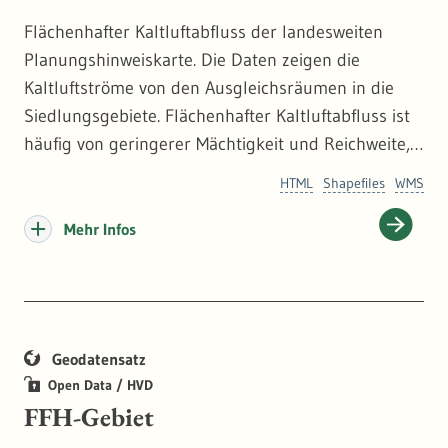
Flächenhafter Kaltluftabfluss der landesweiten
Planungshinweiskarte. Die Daten zeigen die
Kaltluftströme von den Ausgleichsräumen in die
Siedlungsgebiete. Flächenhafter Kaltluftabfluss ist
häufig von geringerer Mächtigkeit und Reichweite,
aber bei einzelnen, kleinen Eingriffen weniger
HTML
Shapefiles
WMS
störungsempfindlich als die linearen
Kaltluftleitbahnen. Mehr dazu:
https://www.lubw.ba
Mehr Infos
den-wuerttemberg.de/klimawandel-und-anpassung
Geodatensatz
Open Data / HVD
FFH-Gebiet