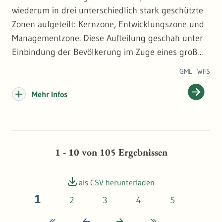
wiederum in drei unterschiedlich stark geschützte
Zonen aufgeteilt: Kernzone, Entwicklungszone und
Managementzone. Diese Aufteilung geschah unter
Einbindung der Bevölkerung im Zuge eines groß
angelegten Beteiligungsverfahrens. 147
GML
WFS
Anregungen von Besucher*innen, Gemeinden und
in einem eigens zu diesem Zweck eingerichteten
Mehr Infos
Online-Forum wurden im Vorfeld diskutiert und
teilweise umgesetzt.
Kernzone
1 - 10
von
105
Ergebnissen
In den Waldgebieten der Kernzone, zu der die
Bereiche Plättig, Hoher Ochsenkopf/Nägeliskopf im
als CSV herunterladen
Norden, Wilder See/Kleemüsse in der Mitte sowie
1
2
3
4
5
Buhlbachsee/Hechliskopf im Süden gehören, gilt
das Motto: Natur Natur sein lassen. Sie werden