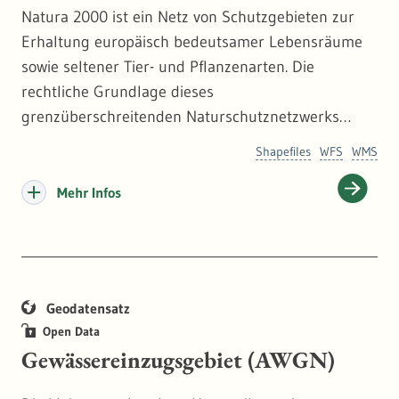
Natura 2000 ist ein Netz von Schutzgebieten zur
Erhaltung europäisch bedeutsamer Lebensräume
sowie seltener Tier- und Pflanzenarten. Die
rechtliche Grundlage dieses
grenzüberschreitenden Naturschutznetzwerks
bilden die Vogelschutz- und die Fauna-Flora-Habitat
Shapefiles
WFS
WMS
(FFH)-Richtlinie der Europäischen Union. Nach den
Vorgaben der FFH-Richtlinie benennt jeder
Mehr Infos
Mitgliedstaat Gebiete, die für die Erhaltung seltener
Tier- und Pflanzenarten sowie typischer oder
einzigartiger Lebensräume von europäischer
Bedeutung wichtig sind.
Geodatensatz
Open Data
Die rechtliche Sicherung der FFH-Gebiete erfolgt
Gewässereinzugsgebiet (AWGN)
durch Sammelverordnungen der
Regierungspräsidien. Die verordneten Grenzen der