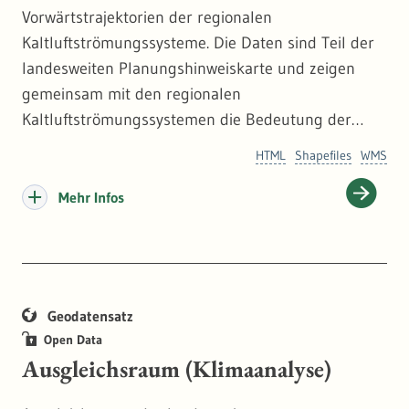
Vorwärtstrajektorien der regionalen
Kaltluftströmungssysteme. Die Daten sind Teil der
landesweiten Planungshinweiskarte und zeigen
gemeinsam mit den regionalen
Kaltluftströmungssystemen die Bedeutung der
überregionalen Betrachtung von Kaltluft. Die
HTML
Shapefiles
WMS
Trajektorien beschreiben den Pfad bestimmter
kühler Luftpakete im Laufe der modellierten Nacht
Mehr Infos
vom Entstehungsort bis hin zum Siedlungsraum.
Geodatensatz
Open Data
Ausgleichsraum (Klimaanalyse)