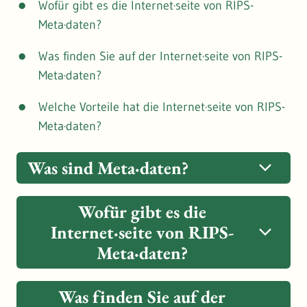
Wofür gibt es die Internet·seite von RIPS-
Meta·daten?
Was finden Sie auf der Internet·seite von RIPS-
Meta·daten?
Welche Vorteile hat die Internet·seite von RIPS-
Meta·daten?
Was sind Meta·daten?
Daten ist ein anderes Wort für Informationen.
Wofür gibt es die
Internet·seite von RIPS-
Meta·daten sind besondere Informationen.
Meta·daten?
Meta·daten sind nämlich Zusatz·informationen.
Ein Beispiel:
RIPS ist die Abkürzung für:
Was finden Sie auf der