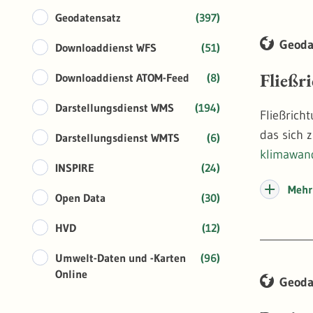
Geodatensatz
(397)
Geoda
Downloaddienst WFS
(51)
Fließr
Downloaddienst ATOM-Feed
(8)
Darstellungsdienst WMS
(194)
Fließrich
das sich 
Darstellungsdienst WMTS
(6)
klimawan
INSPIRE
(24)
Mehr 
Open Data
(30)
HVD
(12)
Umwelt-Daten und -Karten
(96)
Online
Geoda