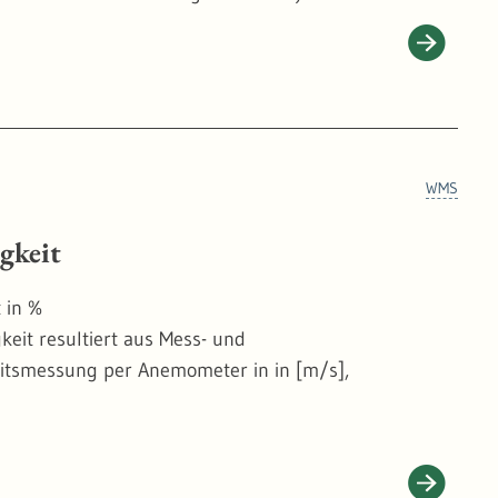
WMS
gkeit
 in %
eit resultiert aus Mess- und
eitsmessung per Anemometer in in [m/s],