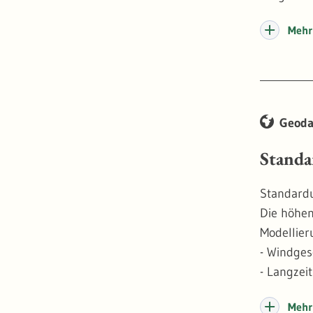
Mehr 
Geoda
Standa
Standardu
Die höhen
Modellier
- Windges
- Langzei
- Gelände
Mehr 