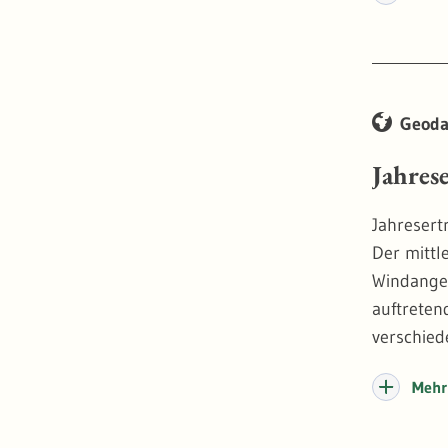
Geoda
Jahres
Jahresert
Der mittl
Windangeb
auftreten
verschied
15 %.
Mehr 