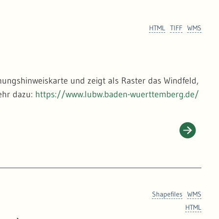
HTML
TIFF
WMS
anungshinweiskarte und zeigt als Raster das Windfeld,
Mehr dazu:
https://www.lubw.baden-wuerttemberg.de/
Shapefiles
WMS
HTML