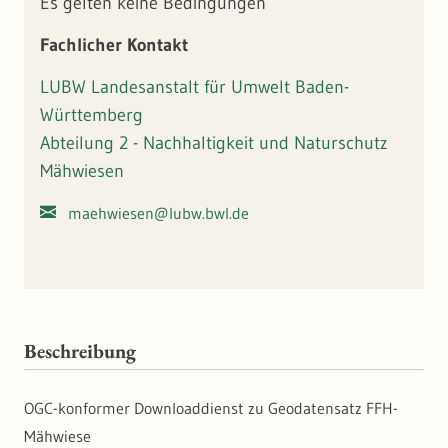
Es gelten keine Bedingungen
nicht vor der Hauptblütezeit der Gräser. Die
Schwerpunktvorkommen dieses Wiesentyps befinden sich
Fachlicher Kontakt
bei europaweiter Betrachtung in Südwestdeutschland. Seit
01.03.2022 gehören die FFH-Mähwiesen auch zu den
LUBW Landesanstalt für Umwelt Baden-
geschützten Biotopen.
Württemberg
Abteilung 2 - Nachhaltigkeit und Naturschutz
Mähwiesen
maehwiesen@lubw.bwl.de
Beschreibung
OGC-konformer Downloaddienst zu Geodatensatz FFH-
Mähwiese