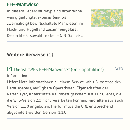
FFH-Mähwiese
In diesem Lebensraumtyp sind artenreiche,
wenig gedüngte, extensiv (ein- bis
zweimähdig) bewirtschaftete Mähwiesen im
Flach- und Hügelland zusammengefasst.
Dies schließt sowohl trockene (z.B. Salbei-
Glatthaferwiese) als auch frisch-feuchte
Mähwiesen ein. Im Gegensatz zum
Intensivgrünland sind diese Wiesen
(1)
Weitere Verweise
blütenreich. Der erste Heuschnitt erfolgt
nicht vor der Hauptblütezeit der Gräser. Die
WFS
Dienst "WFS FFH-Mähwiese" (GetCapabilities)
Schwerpunktvorkommen dieses Wiesentyps
Information
befinden sich bei europaweiter Betrachtung
Liefert Meta-Informationen zu einem Service, wie z.B. Adresse des
in Südwestdeutschland. Seit 01.03.2022
Herausgebers, verfügbare Operationen, Eigenschaften der
gehören die FFH-Mähwiesen auch zu den
Kartenlayer, unterstützte Raumbezugssystem u.a. Für Clients, die
geschützten Biotopen.
die WFS-Version 2.0 nicht verarbeiten können, wird alternativ auch
Version 1.1.0 angeboten. Hierfür muss die URL entsprechend
abgeändert werden (version=1.1.0).