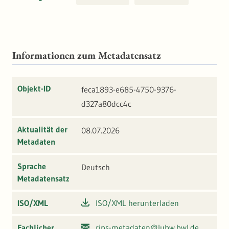
Informationen zum Metadatensatz
Objekt-ID
feca1893-e685-4750-9376-
d327a80dcc4c
Aktualität der
08.07.2026
Metadaten
Sprache
Deutsch
Metadatensatz
ISO/XML
ISO/XML herunterladen
Fachlicher
rips-metadaten@lubw.bwl.de