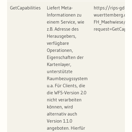
GetCapabilities
Liefert Meta-
https://rips-gdi.l
Informationen zu
wuerttemberg.de/a
einem Service, wie
FH_Maehwiese/Ma
z.B. Adresse des
request=GetCapabi
Herausgebers,
verfügbare
Operationen,
Eigenschaften der
Kartenlayer,
unterstützte
Raumbezugssystem
u.a. Für Clients, die
die WFS-Version 2.0
nicht verarbeiten
können, wird
alternativ auch
Version 1.1.0
angeboten. Hierfür