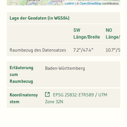
Leaflet
|
©
OpenStreetMap
contributors
Lage der Geodaten (in WGS84)
SW
NO
Länge/Breite
Länge/Bre
Raumbezug des Datensatzes
7.2°/47.4°
10.7°/50°
Erläuterung
Baden-Württemberg
zum
Raumbezug
Koordinatensy
EPSG 25832: ETRS89 / UTM
stem
Zone 32N