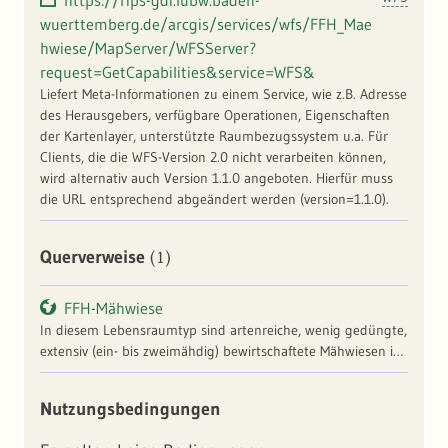
https://rips-gdi.lubw.baden-
wuerttemberg.de/arcgis/services/wfs/FFH_Mae
hwiese/MapServer/WFSServer?
request=GetCapabilities&service=WFS&
Liefert Meta-Informationen zu einem Service, wie z.B. Adresse
des Herausgebers, verfügbare Operationen, Eigenschaften
der Kartenlayer, unterstützte Raumbezugssystem u.a. Für
Clients, die die WFS-Version 2.0 nicht verarbeiten können,
wird alternativ auch Version 1.1.0 angeboten. Hierfür muss
die URL entsprechend abgeändert werden (version=1.1.0).
(1)
Querverweise
FFH-Mähwiese
In diesem Lebensraumtyp sind artenreiche, wenig gedüngte,
extensiv (ein- bis zweimähdig) bewirtschaftete Mähwiesen im
Flach- und Hügelland zusammengefasst. Dies schließt
sowohl trockene (z.B. Salbei-Glatthaferwiese) als auch frisch-
Nutzungsbedingungen
feuchte Mähwiesen ein. Im Gegensatz zum Intensivgrünland
sind diese Wiesen blütenreich. Der erste Heuschnitt erfolgt