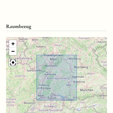
Raumbezug
+
−