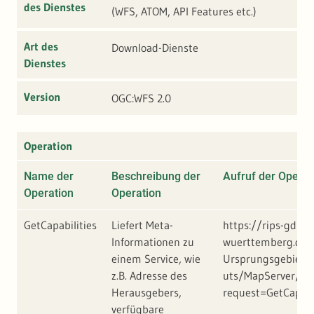
des Dienstes
(WFS, ATOM, API Features etc.)
Art des
Download-Dienste
Dienstes
Version
OGC:WFS 2.0
Operation
Name der
Beschreibung der
Aufruf der Operat
Operation
Operation
GetCapabilities
Liefert Meta-
https://rips-gdi.l
Informationen zu
wuerttemberg.de/a
einem Service, wie
Ursprungsgebiet_
z.B. Adresse des
uts/MapServer/WF
Herausgebers,
request=GetCapabi
verfügbare