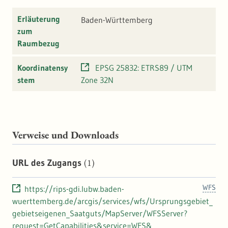
Erläuterung
Baden-Württemberg
zum
Raumbezug
Koordinatensy
EPSG 25832: ETRS89 / UTM
stem
Zone 32N
Verweise und Downloads
(1)
URL des Zugangs
WFS
https://rips-gdi.lubw.baden-
wuerttemberg.de/arcgis/services/wfs/Ursprungsgebiet_
gebietseigenen_Saatguts/MapServer/WFSServer?
request=GetCapabilities&service=WFS&