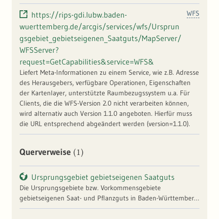
WFS
https://rips-gdi.lubw.baden-
wuerttemberg.de/arcgis/services/wfs/Ursprun
gsgebiet_gebietseigenen_Saatguts/MapServer/
WFSServer?
request=GetCapabilities&service=WFS&
Liefert Meta-Informationen zu einem Service, wie z.B. Adresse
des Herausgebers, verfügbare Operationen, Eigenschaften
der Kartenlayer, unterstützte Raumbezugssystem u.a. Für
Clients, die die WFS-Version 2.0 nicht verarbeiten können,
wird alternativ auch Version 1.1.0 angeboten. Hierfür muss
die URL entsprechend abgeändert werden (version=1.1.0).
(1)
Querverweise
Ursprungsgebiet gebietseigenen Saatguts
Die Ursprungsgebiete bzw. Vorkommensgebiete
gebietseigenen Saat- und Pflanzguts in Baden-Württemberg
entsprechen den in § 2 Ziff. 6 der
Erhaltungsmischungsverordnung (ErMiV) definierten