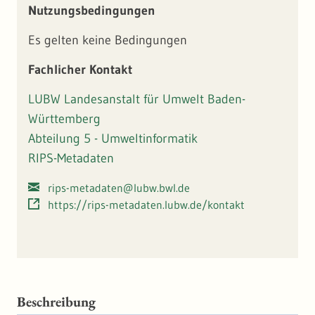
Nutzungsbedingungen
Ursprungsgebieten. Saat- und Pflanzgut wird nur dann als
gebietseigen eingestuft wenn es innerhalb dieser
Es gelten keine Bedingungen
Ursprungsgebiete gewonnen wird. Herkunftsnachweise für
gebietseigenes Saat- und Pflanzgut sowie die
Fachlicher Kontakt
Kennzeichnungspflicht nach der ErMiV müssen immer auf
diesen Ursprungs- bzw. Vorkommensgebieten basieren.
LUBW Landesanstalt für Umwelt Baden-
Württemberg
Abteilung 5 - Umweltinformatik
RIPS-Metadaten
rips-metadaten@lubw.bwl.de
https://rips-metadaten.lubw.de/kontakt
Beschreibung