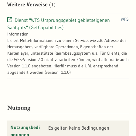
Ursprungsgebiete gewonnen wird.
(1)
Weitere Verweise
Herkunftsnachweise für gebietseigenes Saat-
und Pflanzgut sowie die
WFS
Dienst "WFS Ursprungsgebiet gebietseigenen
Kennzeichnungspflicht nach der ErMiV
müssen immer auf diesen Ursprungs- bzw.
Saatguts" (GetCapabilities)
Vorkommensgebieten basieren.
Information
Liefert Meta-Informationen zu einem Service, wie z.B. Adresse des
Herausgebers, verfügbare Operationen, Eigenschaften der
Kartenlayer, unterstützte Raumbezugssystem u.a. Für Clients, die
die WFS-Version 2.0 nicht verarbeiten können, wird alternativ auch
Version 1.1.0 angeboten. Hierfür muss die URL entsprechend
abgeändert werden (version=1.1.0).
Nutzung
Nutzungsbedi
Es gelten keine Bedingungen
ngungen