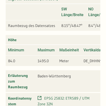
SW
NO
Länge/Breite
Länge/Bre
Raumbezug des Datensatzes
8.15°/48.47°
8.4°/48.72
Höhe
Minimum
Maximum
Maßeinheit
Vertikaldatu
84.0
1495.0
Meter
DE_DHHN92
Erläuterung
Baden-Württemberg
zum
Raumbezug
Koordinatensy
EPSG 25832: ETRS89 / UTM
stem
Zone 32N