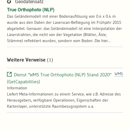
Geodatensatz
True Orthophoto (NLP)
Das Geländemodell mit einer Bodenauflösung von 0.4 x 0.4 m
wurde aus den Daten der Laserscan-Befliegung im Frühjahr 2015
abgeleitet. Genauer: das Geländemodell ist eine Interpolation der
Laserstrahlen, die nicht von der Vegetation (Blätter, Äste,
Stämme) reflektiert wurden, sondern vom Boden. Die hier
gewählte Falschfarben-Kombination (nahes Infrarot an Position
des grünen sichtbares Lichts) ermöglicht besser als eine
Echtfarbendarstellung eine bessere visuelle Unterscheidung von
(1)
Weitere Verweise
Baumarten und eine frühe Erkennung von Wasserstress bei
Bäumen. True Orthophoto haben den großen Vorteil, dass sie
WMS
Dienst "WMS True Orthophoto (NLP) Stand 2020"
Baumkronen nicht - wie auf den üblichen Orthophotos - verkippt
(GetCapabilities)
darstellen. Bei der vergleichenden Betrachtung von mehreren
Information
Zeitschnitten liegen die Baumkronenspitzen daher exakt an
Liefert Meta-Informationen zu einem Service, wie z.B. Adresse des
derselben Position. Das ermöglicht die automatische Analyse von
Herausgebers, verfügbare Operationen, Eigenschaften der
Einzelbäumen, was für das detaillierte Monitoring der
Kartenlayer, unterstützte Raumbezugssystem u.a.
Walddynamik erforderlich ist.