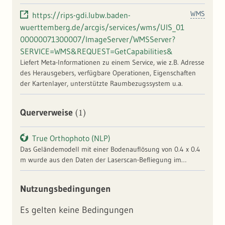
WMS
https://rips-gdi.lubw.baden-
wuerttemberg.de/arcgis/services/wms/UIS_01
00000071300007/ImageServer/WMSServer?
SERVICE=WMS&REQUEST=GetCapabilities&
Liefert Meta-Informationen zu einem Service, wie z.B. Adresse
des Herausgebers, verfügbare Operationen, Eigenschaften
der Kartenlayer, unterstützte Raumbezugssystem u.a.
(1)
Querverweise
True Orthophoto (NLP)
Das Geländemodell mit einer Bodenauflösung von 0.4 x 0.4
m wurde aus den Daten der Laserscan-Befliegung im
Frühjahr 2015 abgeleitet. Genauer: das Geländemodell ist
eine Interpolation der Laserstrahlen, die nicht von der
Nutzungsbedingungen
Vegetation (Blätter, Äste, Stämme) reflektiert wurden,
sondern vom Boden. Die hier gewählte Falschfarben-
Es gelten keine Bedingungen
Kombination (nahes Infrarot an Position des grünen
sichtbares Lichts) ermöglicht besser als eine