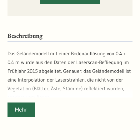
Beschreibung
Das Geländemodell mit einer Bodenauflösung von 0.4 x
0.4 m wurde aus den Daten der Laserscan-Befliegung im
Frühjahr 2015 abgeleitet. Genauer: das Geländemodell ist
eine Interpolation der Laserstrahlen, die nicht von der
Vegetation (Blätter, Äste, Stämme) reflektiert wurden,
sondern vom Boden.
Die hier gewählte Falschfarben-Kombination (nahes
Mehr
Infrarot an Position des grünen sichtbares Lichts)
ermöglicht besser als eine Echtfarbendarstellung eine
bessere visuelle Unterscheidung von Baumarten und eine