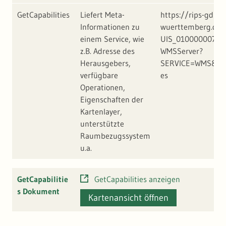
GetCapabilities
Liefert Meta-
https://rips-gdi.l
Informationen zu
wuerttemberg.de/
einem Service, wie
UIS_01000000713
z.B. Adresse des
WMSServer?
Herausgebers,
SERVICE=WMS&REQ
verfügbare
es
Operationen,
Eigenschaften der
Kartenlayer,
unterstützte
Raumbezugssystem
u.a.
GetCapabilitie
GetCapabilities anzeigen
s Dokument
Kartenansicht öffnen