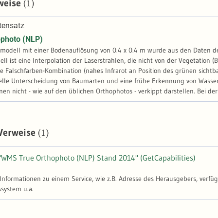
(1)
weise
tensatz
ophoto (NLP)
modell mit einer Bodenauflösung von 0.4 x 0.4 m wurde aus den Daten der
l ist eine Interpolation der Laserstrahlen, die nicht von der Vegetation (
e Falschfarben-Kombination (nahes Infrarot an Position des grünen sichtba
uelle Unterscheidung von Baumarten und eine frühe Erkennung von Wasser
en nicht - wie auf den üblichen Orthophotos - verkippt darstellen. Bei d
itzen daher exakt an derselben Position. Das ermöglicht die automatisch
erforderlich ist.
(1)
 Verweise
"WMS True Orthophoto (NLP) Stand 2014" (GetCapabilities)
-Informationen zu einem Service, wie z.B. Adresse des Herausgebers, verfü
ystem u.a.