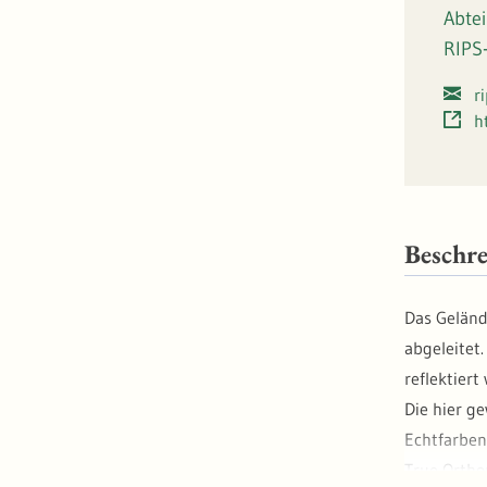
automa
Abte
Walddy
RIPS
r
h
Beschr
Das Geländ
abgeleitet.
reflektier
Die hier g
Echtfarben
True Ortho