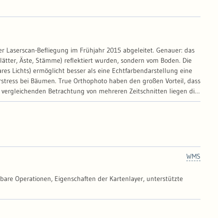
 Laserscan-Befliegung im Frühjahr 2015 abgeleitet. Genauer: das
Blätter, Äste, Stämme) reflektiert wurden, sondern vom Boden. Die
res Lichts) ermöglicht besser als eine Echtfarbendarstellung eine
stress bei Bäumen. True Orthophoto haben den großen Vorteil, dass
er vergleichenden Betrachtung von mehreren Zeitschnitten liegen die
e Analyse von Einzelbäumen, was für das detaillierte Monitoring der
WMS
gbare Operationen, Eigenschaften der Kartenlayer, unterstützte