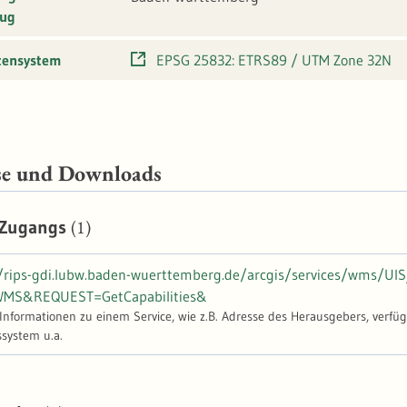
ug
tensystem
EPSG 25832: ETRS89 / UTM Zone 32N
se und Downloads
(1)
 Zugangs
//rips-gdi.lubw.baden-wuerttemberg.de/arcgis/services/wms/
MS&REQUEST=GetCapabilities&
-Informationen zu einem Service, wie z.B. Adresse des Herausgebers, verfü
ystem u.a.