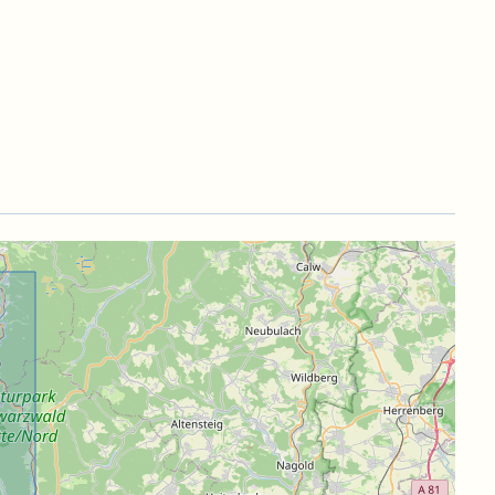
nenspitzen daher exakt an derselben Position. Das
rte Monitoring der Walddynamik erforderlich ist.