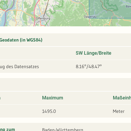
 Geodaten (in WGS84)
SW Länge/Breite
g des Datensatzes
8.16°/48.47°
m
Maximum
Maßeinh
1495.0
Meter
ung zum
Baden-Württemberg