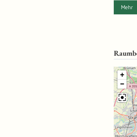
vergleiche
Mehr
ermöglicht
Stand 201
Raumb
+
−