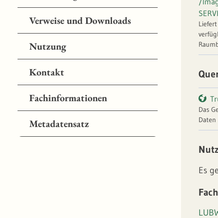
/Ima
SERV
Verweise und Downloads
Liefer
verfüg
Raumb
Nutzung
Kontakt
Que
Fachinformationen
Tr
Das Ge
Daten 
Metadatensatz
Geländ
Vegeta
Nut
hier g
sichtb
Es g
visuel
Wasser
Fach
Baumkr
der ve
Baumkr
LUBW