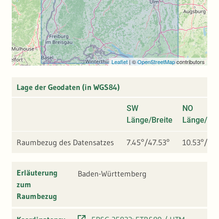
Leaflet
|
©
OpenStreetMap
contributors
Lage der Geodaten (in WGS84)
SW
NO
Länge/Breite
Länge/Bre
Raumbezug des Datensatzes
7.45°/47.53°
10.53°/49.
Erläuterung
Baden-Württemberg
zum
Raumbezug