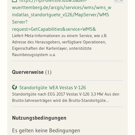
https://rips-dienste.lubw.baden-
wuerttemberg.de/arcgis/services/wms/wms_w
indatlas_standortguete_v126/MapServer/WMS
Server?
request=GetCapabilities&service=WMS&
Liefert Meta-Informationen zu einem Service, wie z.B.
Adresse des Herausgebers, verfügbare Operationen,
Eigenschaften der Kartenlayer, unterstützte
Raumbezugssystem u.a.
(1)
Querverweise
Standortgüte WEA Vestas V-126
Standortgüte nach EEG 2017 Vestas V-126 3,3 MW Aus den
Brutto-Jahreserträgen wird die Brutto-Standortgüte
bestimmt. Hierzu werden die Brutto-Jahreserträge durch den
Referenzertrag des jeweiligen Anlagentyps dividiert.
Nutzungsbedingungen
Es gelten keine Bedingungen