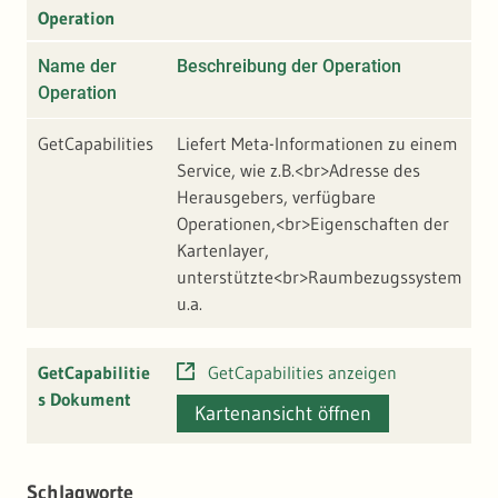
Operation
Name der
Beschreibung der Operation
A
Operation
GetCapabilities
Liefert Meta-Informationen zu einem
h
Service, wie z.B.<br>Adresse des
w
Herausgebers, verfügbare
w
Operationen,<br>Eigenschaften der
p
Kartenlayer,
r
unterstützte<br>Raumbezugssystem
u.a.
GetCapabilitie
GetCapabilities anzeigen
s Dokument
Kartenansicht öffnen
Schlagworte