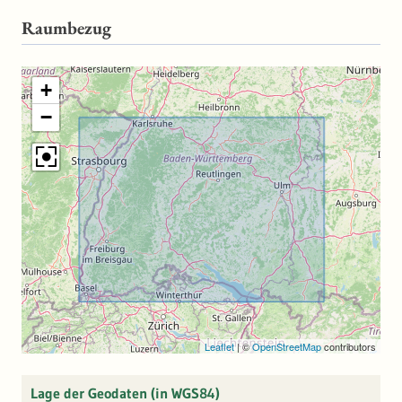
Raumbezug
+
−
Leaflet
|
©
OpenStreetMap
contributors
Lage der Geodaten (in WGS84)