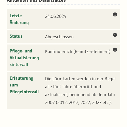
kartieren sind alle Hauptverkehrsstraßen außerhalb der
Ballungsräume, das sind Autobahnen, Bundes- und
Letzte
24.06.2024
Landesstraßen mit einem Verkehrsaufkommen von mehr
Änderung
als 3 Mio. Kfz/Jahr (entspricht 8200 Kfz/Tag). Datenbasis:
Verkehrsdaten der Straßenbauverwaltung, teilweise
Status
Abgeschlossen
ergänzt durch Angaben von Kommunen.
Pflege- und
Kontinuierlich (benutzerdefiniert)
Aktualisierung
sintervall
Erläuterung
Die Lärmkarten werden in der Regel
zum
alle fünf Jahre überprüft und
Pflegeintervall
aktualisiert; beginnend ab dem Jahr
2007 (2012, 2017, 2022, 2027 etc.).