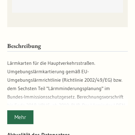
Beschreibung
Lärmkarten für die Hauptverkehrsstraßen.
Umgebungslärmkartierung gemäß EU-
Umgebungslärmrichtlinie (Richtlinie 2002/49/EG) bzw.
dem Sechsten Teil "Lärmminderungsplanung" im
Bundes-Immissionsschutzgesetz. Berechnungsvorschrift
bis Ende 2018: VBUS, ab 2019: BUB. Der Lärmindex LDEN
ist ein Maß für die ganztägige Lärmbelastung (24
Mehr
Stunden). Die berechneten Schallpegel sind zu
Pegelklassen in 5 dB(A)-Abstufung zusammengefasst. Zu
Aktualität des Datensatzes