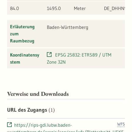
84.0
1495.0
Meter
DE_DHHN92
Erläuterung
Baden-Württemberg
zum
Raumbezug
Koordinatensy
EPSG 25832: ETRS89 / UTM
stem
Zone 32N
Verweise und Downloads
(1)
URL des Zugangs
WFS
https://rips-gdi.lubw.baden-