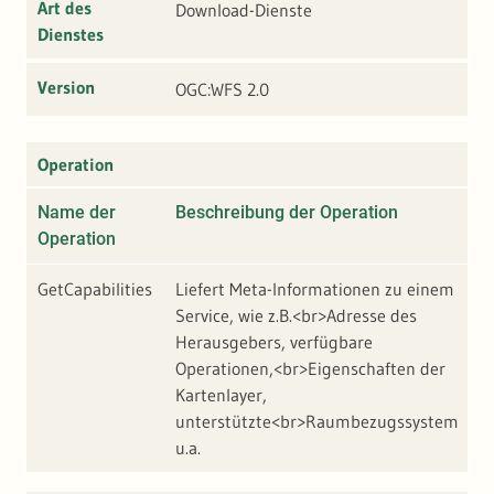
Art des
Download-Dienste
Dienstes
Version
OGC:WFS 2.0
Operation
Name der
Beschreibung der Operation
A
Operation
GetCapabilities
Liefert Meta-Informationen zu einem
h
Service, wie z.B.<br>Adresse des
w
Herausgebers, verfügbare
l
Operationen,<br>Eigenschaften der
v
Kartenlayer,
r
unterstützte<br>Raumbezugssystem
u.a.