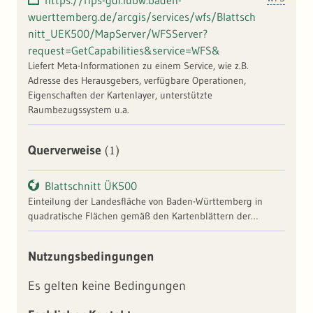
https://rips-gdi.lubw.baden-
wuerttemberg.de/arcgis/services/wfs/Blattsch
nitt_UEK500/MapServer/WFSServer?
request=GetCapabilities&service=WFS&
Liefert Meta-Informationen zu einem Service, wie z.B.
Adresse des Herausgebers, verfügbare Operationen,
Eigenschaften der Kartenlayer, unterstützte
Raumbezugssystem u.a.
(1)
Querverweise
Blattschnitt ÜK500
Einteilung der Landesfläche von Baden-Württemberg in
quadratische Flächen gemäß den Kartenblättern der
Übersichtskarte 1:500.000. Die im RIPS-Pool verfügbaren
Blattschnitteinteilungen liegen als Vektoren vor. Sie können
Nutzungsbedingungen
beispielsweise als Orientierungs- und Navigationshilfen
verwendet werden. Als Sachinformation ist die Bezeichnung
Es gelten keine Bedingungen
(Nummer, Name) und das jeweilige Ausgabejahr enthalten.