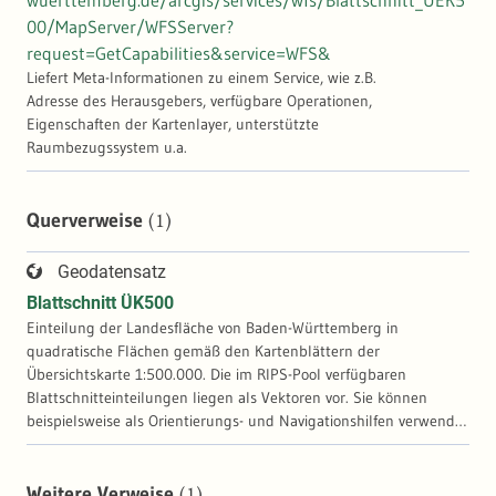
wuerttemberg.de/arcgis/services/wfs/Blattschnitt_UEK5
00/MapServer/WFSServer?
request=GetCapabilities&service=WFS&
Liefert Meta-Informationen zu einem Service, wie z.B.
Adresse des Herausgebers, verfügbare Operationen,
Eigenschaften der Kartenlayer, unterstützte
Raumbezugssystem u.a.
(1)
Querverweise
Geodatensatz
Blattschnitt ÜK500
Einteilung der Landesfläche von Baden-Württemberg in
quadratische Flächen gemäß den Kartenblättern der
Übersichtskarte 1:500.000. Die im RIPS-Pool verfügbaren
Blattschnitteinteilungen liegen als Vektoren vor. Sie können
beispielsweise als Orientierungs- und Navigationshilfen verwendet
werden. Als Sachinformation ist die Bezeichnung (Nummer,
Name) und das jeweilige Ausgabejahr enthalten.
(1)
Weitere Verweise