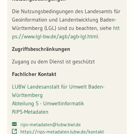
Rasterkartenausschnitt auf das Land Baden-Württemberg
beschränkt. Für die bessere Lesbarkeit der Fachobjekte
Die Nutzungsbedingungen des Landesamts für
wurde die Karte in Helligkeit und Kontrast verändert.
Geoinformation und Landentwicklung Baden-
Württemberg (LGL) sind zu beachten, siehe
htt
ps://www.lgl-bw.de/agb/agb-lgl.html
.
Zugriffsbeschränkungen
Zugang zu dem Dienst ist geschützt
Fachlicher Kontakt
LUBW Landesanstalt für Umwelt Baden-
Württemberg
Abteilung 5 - Umweltinformatik
RIPS-Metadaten
rips-metadaten@lubw.bwl.de
https://rips-metadaten.lubw.de/kontakt