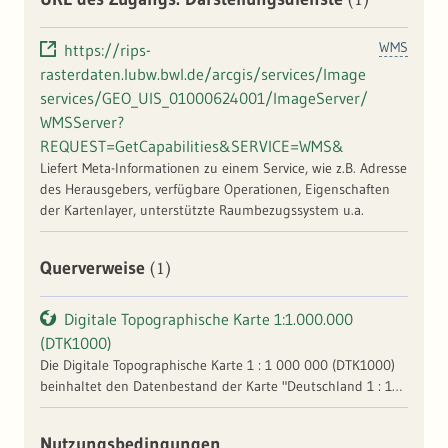
WMS
https://rips-
rasterdaten.lubw.bwl.de/arcgis/services/Image
services/GEO_UIS_01000624001/ImageServer/
WMSServer?
REQUEST=GetCapabilities&SERVICE=WMS&
Liefert Meta-Informationen zu einem Service, wie z.B. Adresse
des Herausgebers, verfügbare Operationen, Eigenschaften
der Kartenlayer, unterstützte Raumbezugssystem u.a.
(1)
Querverweise
Digitale Topographische Karte 1:1.000.000
(DTK1000)
Die Digitale Topographische Karte 1 : 1 000 000 (DTK1000)
beinhaltet den Datenbestand der Karte "Deutschland 1 : 1
000 000" (D1000) (Normalausgabe) und liegt im
Rasterdatenformat vor.Im UIS wurde der
Nutzungsbedingungen