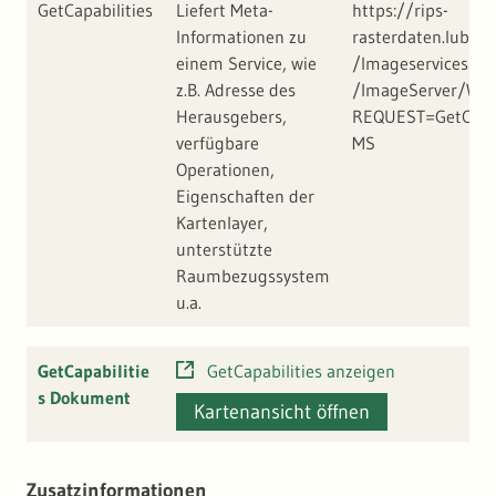
GetCapabilities
Liefert Meta-
https://rips-
Informationen zu
rasterdaten.lubw.b
einem Service, wie
/Imageservices/G
z.B. Adresse des
/ImageServer/WM
Herausgebers,
REQUEST=GetCapa
verfügbare
MS
Operationen,
Eigenschaften der
Kartenlayer,
unterstützte
Raumbezugssystem
u.a.
GetCapabilitie
GetCapabilities anzeigen
s Dokument
Kartenansicht öffnen
Zusatzinformationen