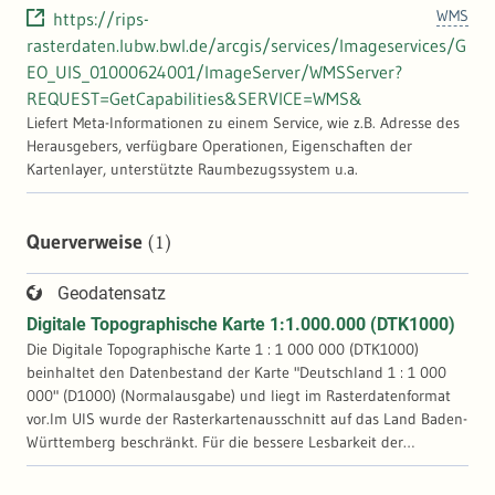
WMS
https://rips-
rasterdaten.lubw.bwl.de/arcgis/services/Imageservices/G
EO_UIS_01000624001/ImageServer/WMSServer?
REQUEST=GetCapabilities&SERVICE=WMS&
Liefert Meta-Informationen zu einem Service, wie z.B. Adresse des
Herausgebers, verfügbare Operationen, Eigenschaften der
Kartenlayer, unterstützte Raumbezugssystem u.a.
(1)
Querverweise
Geodatensatz
Digitale Topographische Karte 1:1.000.000 (DTK1000)
Die Digitale Topographische Karte 1 : 1 000 000 (DTK1000)
beinhaltet den Datenbestand der Karte "Deutschland 1 : 1 000
000" (D1000) (Normalausgabe) und liegt im Rasterdatenformat
vor.Im UIS wurde der Rasterkartenausschnitt auf das Land Baden-
Württemberg beschränkt. Für die bessere Lesbarkeit der
Fachobjekte wurde die Karte in Helligkeit und Kontrast verändert.