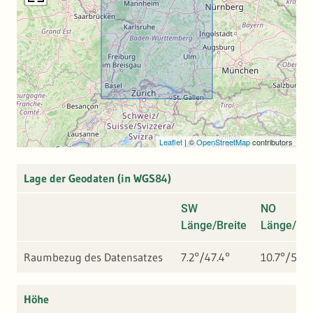
Leaflet
|
©
OpenStreetMap
contributors
Lage der Geodaten (in WGS84)
SW
NO
Länge/Breite
Länge/Bre
Raumbezug des Datensatzes
7.2°/47.4°
10.7°/50°
Höhe