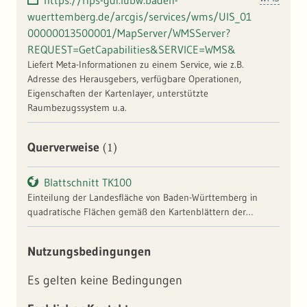
https://rips-gdi.lubw.baden-
wuerttemberg.de/arcgis/services/wms/UIS_01
00000013500001/MapServer/WMSServer?
REQUEST=GetCapabilities&SERVICE=WMS&
Liefert Meta-Informationen zu einem Service, wie z.B.
Adresse des Herausgebers, verfügbare Operationen,
Eigenschaften der Kartenlayer, unterstützte
Raumbezugssystem u.a.
(1)
Querverweise
Blattschnitt TK100
Einteilung der Landesfläche von Baden-Württemberg in
quadratische Flächen gemäß den Kartenblättern der
Topographischen Karte 1:100.000. Die im RIPS-Pool
verfügbaren Blattschnitteinteilungen liegen als Vektoren vor.
Nutzungsbedingungen
Sie können beispielsweise als Orientierungs- und
Navigationshilfen verwendet werden. Als Sachinformation ist
Es gelten keine Bedingungen
die Bezeichnung (Nummer, Name) und das jeweilige
Ausgabejahr enthalten.