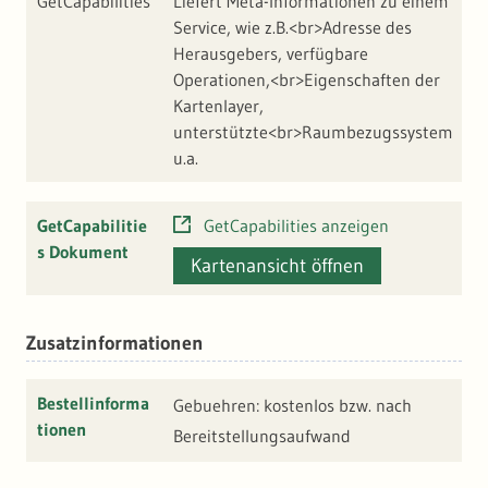
GetCapabilities
Liefert Meta-Informationen zu einem
h
Service, wie z.B.<br>Adresse des
w
Herausgebers, verfügbare
U
Operationen,<br>Eigenschaften der
M
Kartenlayer,
R
unterstützte<br>Raumbezugssystem
M
u.a.
GetCapabilitie
GetCapabilities anzeigen
s Dokument
Kartenansicht öffnen
Zusatzinformationen
Bestellinforma
Gebuehren: kostenlos bzw. nach
tionen
Bereitstellungsaufwand