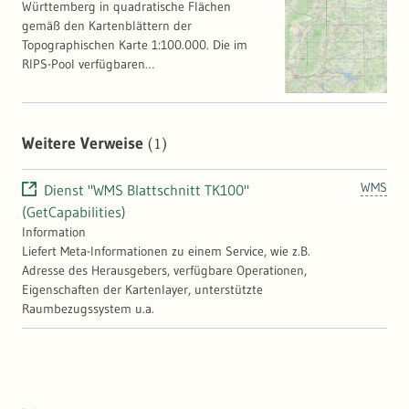
Württemberg in quadratische Flächen
gemäß den Kartenblättern der
Topographischen Karte 1:100.000. Die im
RIPS-Pool verfügbaren
Blattschnitteinteilungen liegen als Vektoren
vor. Sie können beispielsweise als
Orientierungs- und Navigationshilfen
verwendet werden. Als Sachinformation ist
(1)
Weitere Verweise
die Bezeichnung (Nummer, Name) und das
jeweilige Ausgabejahr enthalten.
WMS
Dienst "WMS Blattschnitt TK100"
(GetCapabilities)
Information
Liefert Meta-Informationen zu einem Service, wie z.B.
Adresse des Herausgebers, verfügbare Operationen,
Eigenschaften der Kartenlayer, unterstützte
Raumbezugssystem u.a.