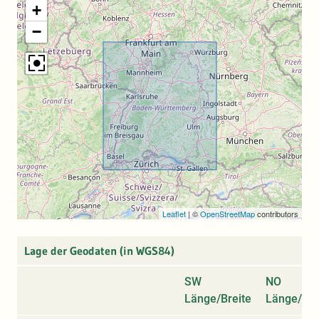
+
−
Leaflet
|
©
OpenStreetMap
contributors
Lage der Geodaten (in WGS84)
SW
NO
Länge/Breite
Länge/Bre