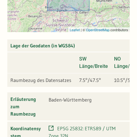
Leaflet
|
©
OpenStreetMap
contributors
Lage der Geodaten (in WGS84)
SW
NO
Länge/Breite
Länge/Bre
Raumbezug des Datensatzes
7.5°/47.5°
10.5°/50.1
Erläuterung
Baden-Württemberg
zum
Raumbezug
Koordinatensy
EPSG 25832: ETRS89 / UTM
stem
Zone 32N