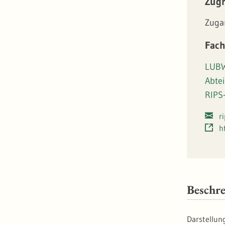
Zugr
Zuga
Fach
LUBW
Abte
RIPS
r
h
Beschr
Darstellun