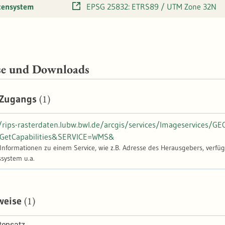
tensystem
EPSG 25832: ETRS89 / UTM Zone 32N
se und Downloads
(1)
 Zugangs
//rips-rasterdaten.lubw.bwl.de/arcgis/services/Imageservice
etCapabilities&SERVICE=WMS&
-Informationen zu einem Service, wie z.B. Adresse des Herausgebers, verfü
ystem u.a.
(1)
weise
tensatz