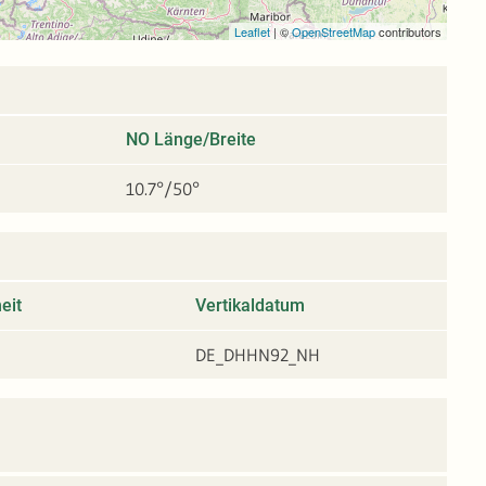
Leaflet
|
©
OpenStreetMap
contributors
NO Länge/Breite
10.7°/50°
eit
Vertikaldatum
DE_DHHN92_NH