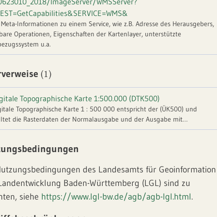
0623010_2018/ImageServer/WMSServer?
EST=GetCapabilities&SERVICE=WMS&
t Meta-Informationen zu einem Service, wie z.B. Adresse des Herausgebers,
bare Operationen, Eigenschaften der Kartenlayer, unterstützte
ezugssystem u.a.
(1)
rverweise
gitale Topographische Karte 1:500.000 (DTK500)
gitale Topographische Karte 1 : 500 000 entspricht der (ÜK500) und
ltet die Rasterdaten der Normalausgabe und der Ausgabe mit
tungsgrenzen der Übersichtskarte "Bundesrepublik Deutschland 1 : 500
m UIS wurde der Rasterkartenausschnitt auf das Land Baden-
zungsbedingungen
mberg beschränkt. Für die bessere Lesbarkeit der Fachobjekte wurde die
in Helligkeit und Kontrast verändert.
Nutzungsbedingungen des Landesamts für Geoinformation
Landentwicklung Baden-Württemberg (LGL) sind zu
hten, siehe
https://www.lgl-bw.de/agb/agb-lgl.html
.