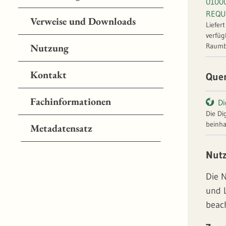
0100
REQU
Verweise und Downloads
Liefer
verfüg
Raumb
Nutzung
Kontakt
Que
Fachinformationen
Di
Die Di
beinha
Metadatensatz
Verwal
000" (ÜK500).I
Nut
Württe
Karte 
Die 
und 
beac