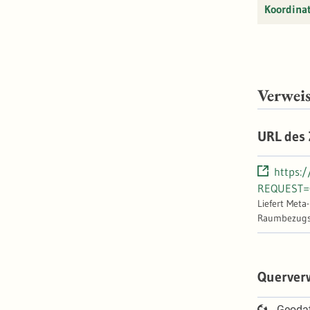
Koordina
Verwei
URL des
https:
REQUEST=G
Liefert Meta
Raumbezugss
Querver
Geoda