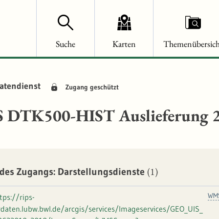
Suche
Karten
Themenübersich
atendienst
Zugang geschützt
DTK500-HIST Auslieferung 
(1)
des Zugangs: Darstellungsdienste
WM
tps://rips-
rdaten.lubw.bwl.de/arcgis/services/Imageservices/GEO_UIS_