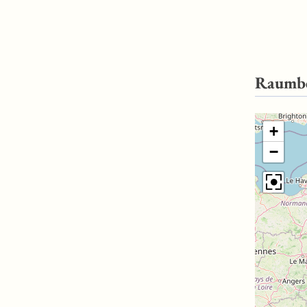
Raumb
+
−