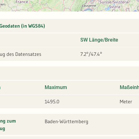
 Geodaten (in WGS84)
SW Länge/Breite
g des Datensatzes
7.2°/47.4°
m
Maximum
Maßeinh
1495.0
Meter
ung zum
Baden-Württemberg
ug