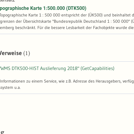
Topographische Karte 1:500.000 (DTK500)
e Topographische Karte 1 : 500 000 entspricht der (ÜK500) und beinhalte
zen der Übersichtskarte "Bundesrepublik Deutschland 1 : 500 000" (ÜK500).Im UIS wurde der Ras
mberg beschränkt. Für die bessere Lesbarkeit der Fachobjekte wurde die K
(1)
 Verweise
"WMS DTK500-HIST Auslieferung 2018" (GetCapabilities)
-Informationen zu einem Service, wie z.B. Adresse des Herausgebers, verfü
ystem u.a.
ng