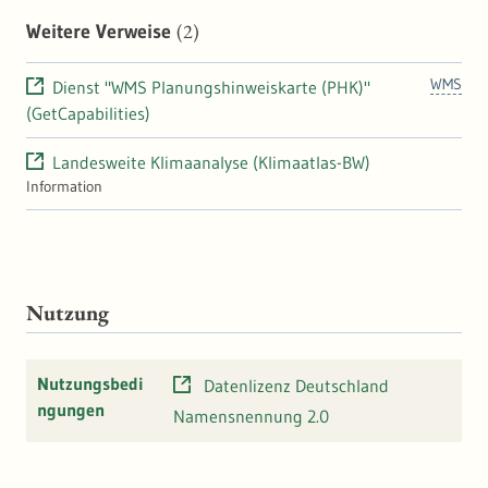
Ausgleichsräumen gewonnen werden. Diese können der Landes-,
(2)
Weitere Verweise
Regional- und Stadtplanung als wichtige Hinweise für
Handlungspotentiale oder zur Ausweisung von Flächen zur
Siedlungs- bzw. Gewerbeentwicklung dienen.
WMS
Dienst "WMS Planungshinweiskarte (PHK)"
(GetCapabilities)
Landesweite Klimaanalyse (Klimaatlas-BW)
Information
Nutzung
Nutzungsbedi
Datenlizenz Deutschland
ngungen
Namensnennung 2.0