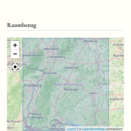
Raumbezug
+
−
Leaflet
|
©
OpenStreetMap
contributors