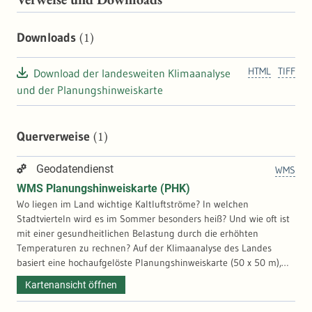
(1)
Downloads
HTML
TIFF
Download der landesweiten Klimaanalyse
und der Planungshinweiskarte
(1)
Querverweise
Geodatendienst
WMS
WMS Planungshinweiskarte (PHK)
Wo liegen im Land wichtige Kaltluftströme? In welchen
Stadtvierteln wird es im Sommer besonders heiß? Und wie oft ist
mit einer gesundheitlichen Belastung durch die erhöhten
Temperaturen zu rechnen? Auf der Klimaanalyse des Landes
basiert eine hochaufgelöste Planungshinweiskarte (50 x 50 m),
die diese klimatischen Belastungs- und Ausgleichsräume
Kartenansicht öffnen
identifiziert. Anhand der Ergebnisse können flächendeckende
Informationen zu Hot Spots und schützenswerten