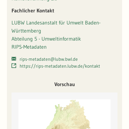
werden. Diese können der Landes-, Regional- und
Stadtplanung als wichtige Hinweise für Handlungspotentiale
Fachlicher Kontakt
oder zur Ausweisung von Flächen zur Siedlungs- bzw.
Gewerbeentwicklung dienen.
LUBW Landesanstalt für Umwelt Baden-
Württemberg
Abteilung 5 - Umweltinformatik
RIPS-Metadaten
rips-metadaten@lubw.bwl.de
https://rips-metadaten.lubw.de/kontakt
Vorschau