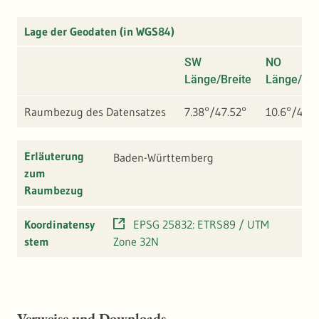
Lage der Geodaten (in WGS84)
SW
NO
Länge/Breite
Länge/Bre
Raumbezug des Datensatzes
7.38°/47.52°
10.6°/49.8
Erläuterung
Baden-Württemberg
zum
Raumbezug
Koordinatensy
EPSG 25832: ETRS89 / UTM
stem
Zone 32N
Verweise und Downloads