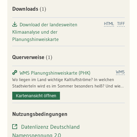
(1)
Downloads
HTML
TIFF
Download der landesweiten
Klimaanalyse und der
Planungshinweiskarte
(1)
Querverweise
WMS
WMS Planungshinweiskarte (PHK)
Wo liegen im Land wichtige Kaltluftströme? In welchen
Stadtvierteln wird es im Sommer besonders heiß? Und wie
oft ist mit einer gesundheitlichen Belastung durch die
Kartenansicht öffnen
erhöhten Temperaturen zu rechnen? Auf der Klimaanalyse
des Landes basiert eine hochaufgelöste
Planungshinweiskarte (50 x 50 m), die diese klimatischen
Nutzungsbedingungen
Belastungs- und Ausgleichsräume identifiziert. Anhand der
Ergebnisse können flächendeckende Informationen zu Hot
Datenlizenz Deutschland
Spots und schützenswerten Ausgleichsräumen gewonnen
Namensnennung 2.0