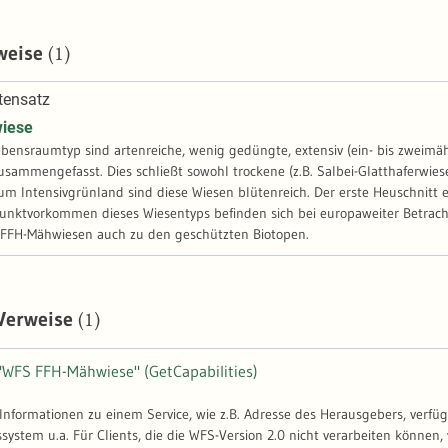
(1)
weise
tensatz
iese
bensraumtyp sind artenreiche, wenig gedüngte, extensiv (ein- bis zweimä
sammengefasst. Dies schließt sowohl trockene (z.B. Salbei-Glatthaferwiese
m Intensivgrünland sind diese Wiesen blütenreich. Der erste Heuschnitt er
unktvorkommen dieses Wiesentyps befinden sich bei europaweiter Betrach
 FFH-Mähwiesen auch zu den geschützten Biotopen.
(1)
 Verweise
"WFS FFH-Mähwiese" (GetCapabilities)
-Informationen zu einem Service, wie z.B. Adresse des Herausgebers, verfü
stem u.a. Für Clients, die die WFS-Version 2.0 nicht verarbeiten können, 