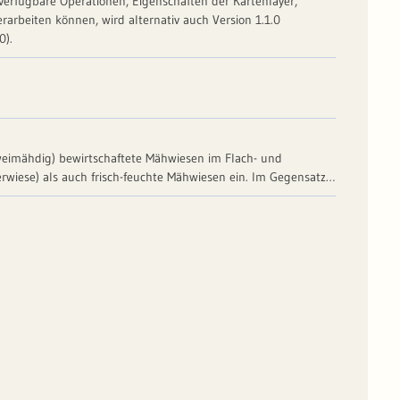
 verfügbare Operationen, Eigenschaften der Kartenlayer,
rarbeiten können, wird alternativ auch Version 1.1.0
0).
zweimähdig) bewirtschaftete Mähwiesen im Flach- und
erwiese) als auch frisch-feuchte Mähwiesen ein. Im Gegensatz
 nicht vor der Hauptblütezeit der Gräser. Die
chtung in Südwestdeutschland. Seit 01.03.2022 gehören die