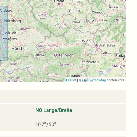
Leaflet
|
©
OpenStreetMap
contributors
NO Länge/Breite
10.7°/50°