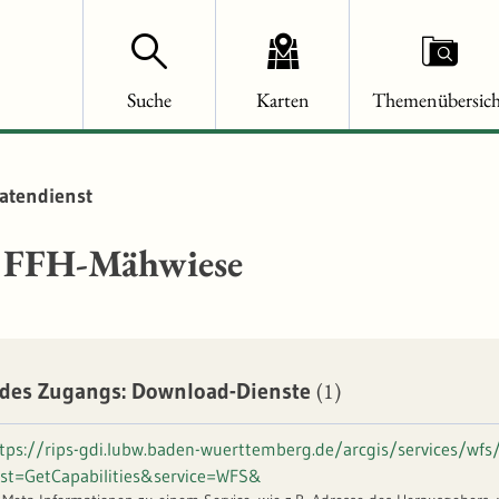
Suche
Karten
Themenübersich
atendienst
FFH-Mähwiese
(1)
des Zugangs: Download-Dienste
tps://rips-gdi.lubw.baden-wuerttemberg.de/arcgis/services/w
st=GetCapabilities&service=WFS&