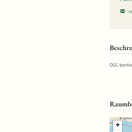
m
Beschr
OGC-konfo
Raumb
+