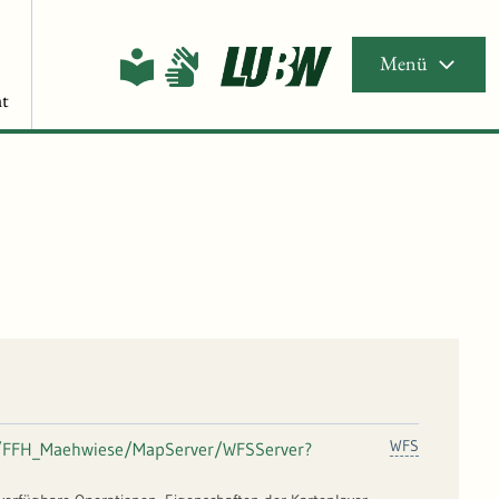
Menü
t
WFS
fs/FFH_Maehwiese/MapServer/WFSServer?