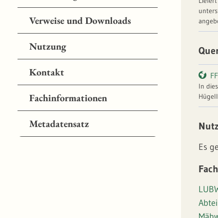
Liefer
unters
Verweise und Downloads
angebo
Nutzung
Que
Kontakt
F
In die
Fachinformationen
Hügell
zum In
Schwer
Metadatensatz
Nut
FFH-Mä
Es g
Fach
LUBW
Abtei
Mähw