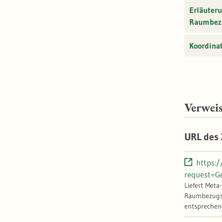
Erläuter
Raumbez
Koordina
Verwei
URL des
https:
request=G
Liefert Meta
Raumbezugssy
entsprechen