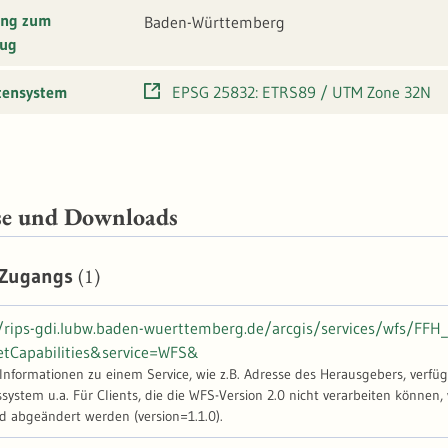
ung zum
Baden-Württemberg
ug
tensystem
EPSG 25832: ETRS89 / UTM Zone 32N
se und Downloads
(1)
 Zugangs
//rips-gdi.lubw.baden-wuerttemberg.de/arcgis/services/wfs/F
etCapabilities&service=WFS&
-Informationen zu einem Service, wie z.B. Adresse des Herausgebers, verfü
stem u.a. Für Clients, die die WFS-Version 2.0 nicht verarbeiten können, 
d abgeändert werden (version=1.1.0).