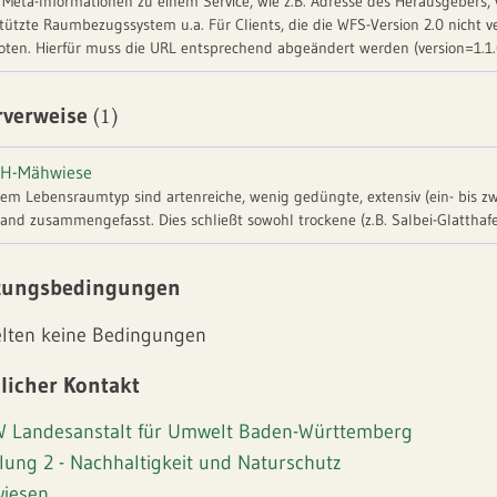
t Meta-Informationen zu einem Service, wie z.B. Adresse des Herausgebers,
tützte Raumbezugssystem u.a. Für Clients, die die WFS-Version 2.0 nicht ve
ten. Hierfür muss die URL entsprechend abgeändert werden (version=1.1.
(1)
rverweise
FH-Mähwiese
sem Lebensraumtyp sind artenreiche, wenig gedüngte, extensiv (ein- bis 
and zusammengefasst. Dies schließt sowohl trockene (z.B. Salbei-Glatthaf
tensivgrünland sind diese Wiesen blütenreich. Der erste Heuschnitt erfolgt
punktvorkommen dieses Wiesentyps befinden sich bei europaweiter Betra
zungsbedingungen
hwiesen auch zu den geschützten Biotopen.
elten keine Bedingungen
licher Kontakt
 Landesanstalt für Umwelt Baden-Württemberg
lung 2 - Nachhaltigkeit und Naturschutz
iesen