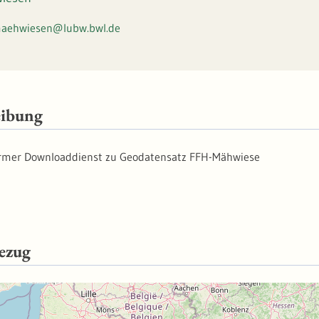
aehwiesen@lubw.bwl.de
eibung
rmer Downloaddienst zu Geodatensatz FFH-Mähwiese
ezug