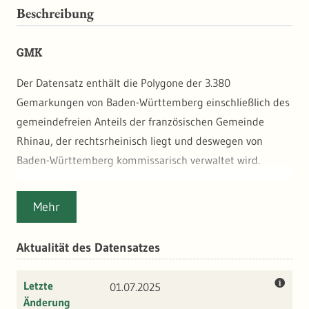
Beschreibung
GMK
Der Datensatz enthält die Polygone der 3.380
Gemarkungen von Baden-Württemberg einschließlich des
gemeindefreien Anteils der französischen Gemeinde
Rhinau, der rechtsrheinisch liegt und deswegen von
Baden-Württemberg kommissarisch verwaltet wird.
Die Geometriedaten der Gemarkungsgrenze 1:2.000
Mehr
stammen aus dem ALKIS-Thema "Gemarkung" der
"Nutzerorientiert aufbereiteten Geobasisdaten Baden-
Aktualität des Datensatzes
Württemberg (NORA_BW)" und werden nach einer
geometrischen Validierung im UIS mit den
Letzte
01.07.2025
Sachattributen des Statistischen Landesamtes Baden-
Änderung