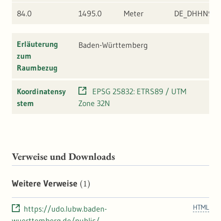
84.0
1495.0
Meter
DE_DHHN92
Erläuterung
Baden-Württemberg
zum
Raumbezug
Koordinatensy
EPSG 25832: ETRS89 / UTM
stem
Zone 32N
Verweise und Downloads
(1)
Weitere Verweise
HTML
https://udo.lubw.baden-
wuerttemberg.de/public/