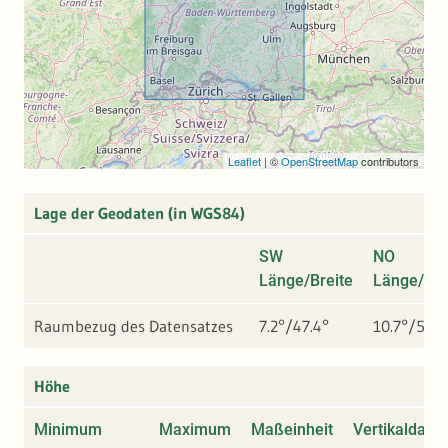
Leaflet
|
©
OpenStreetMap
contributors
Lage der Geodaten (in WGS84)
SW
NO
Länge/Breite
Länge/Bre
Raumbezug des Datensatzes
7.2°/47.4°
10.7°/50°
Höhe
Minimum
Maximum
Maßeinheit
Vertikaldatu