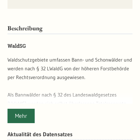
Beschreibung
WaldSG
Waldschutzgebiete umfassen Bann- und Schonwälder und
werden nach § 32 LWaldG von der höheren Forstbehörde
per Rechtsverordnung ausgewiesen.
Als Bannwälder nach § 32 des Landeswaldgesetzes
(LWaldG) werden sich selbst überlassene Totalreservate
ausgewiesen, in denen keine forstliche Bewirtschaftung
Mehr
stattfindet.
Schonwälder werden im Gegensatz zu Bannwäldern
Aktualität des Datensatzes
bewirtschaftet und gepflegt. Je nach Schutzziel ist die