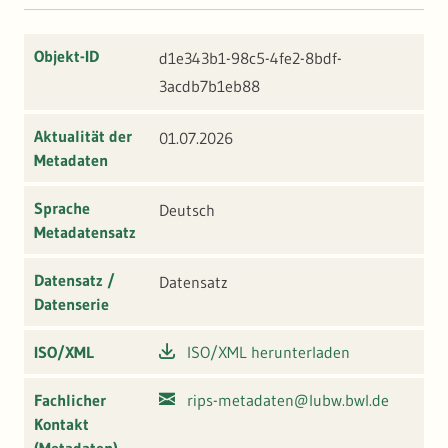
Objekt-ID
d1e343b1-98c5-4fe2-8bdf-
3acdb7b1eb88
Aktualität der
01.07.2026
Metadaten
Sprache
Deutsch
Metadatensatz
Datensatz /
Datensatz
Datenserie
ISO/XML
ISO/XML herunterladen
Fachlicher
rips-metadaten@lubw.bwl.de
Kontakt
(Metadaten)