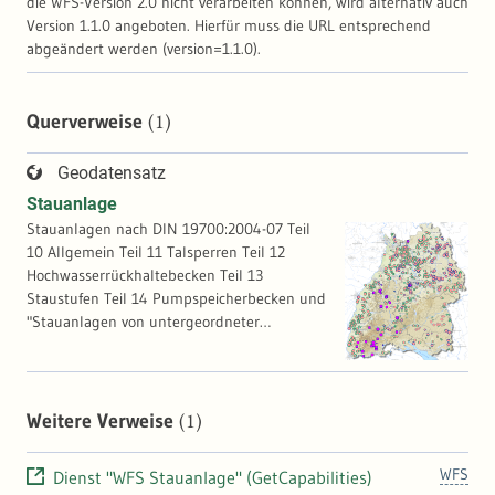
die WFS-Version 2.0 nicht verarbeiten können, wird alternativ auch
Version 1.1.0 angeboten. Hierfür muss die URL entsprechend
abgeändert werden (version=1.1.0).
(1)
Querverweise
Geodatensatz
Stauanlage
Stauanlagen nach DIN 19700:2004-07 Teil
10 Allgemein Teil 11 Talsperren Teil 12
Hochwasserrückhaltebecken Teil 13
Staustufen Teil 14 Pumpspeicherbecken und
"Stauanlagen von untergeordneter
Bedeutung"
(1)
Weitere Verweise
WFS
Dienst "WFS Stauanlage" (GetCapabilities)