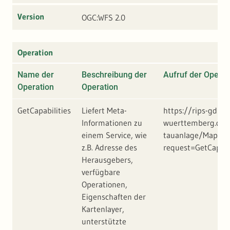
Version
OGC:WFS 2.0
Operation
Name der
Beschreibung der
Aufruf der Operat
Operation
Operation
GetCapabilities
Liefert Meta-
https://rips-gdi.l
Informationen zu
wuerttemberg.de/a
einem Service, wie
tauanlage/MapSer
z.B. Adresse des
request=GetCapabi
Herausgebers,
verfügbare
Operationen,
Eigenschaften der
Kartenlayer,
unterstützte