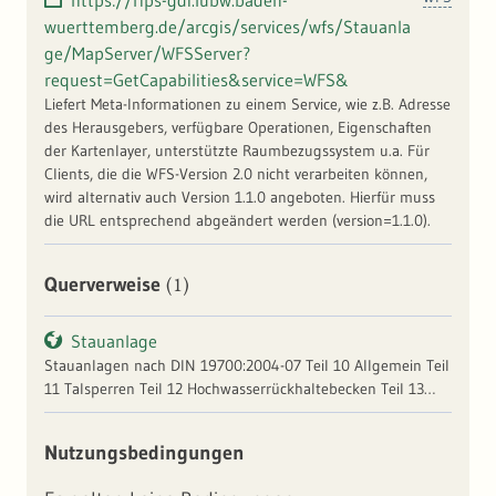
https://rips-gdi.lubw.baden-
wuerttemberg.de/arcgis/services/wfs/Stauanla
ge/MapServer/WFSServer?
request=GetCapabilities&service=WFS&
Liefert Meta-Informationen zu einem Service, wie z.B. Adresse
des Herausgebers, verfügbare Operationen, Eigenschaften
der Kartenlayer, unterstützte Raumbezugssystem u.a. Für
Clients, die die WFS-Version 2.0 nicht verarbeiten können,
wird alternativ auch Version 1.1.0 angeboten. Hierfür muss
die URL entsprechend abgeändert werden (version=1.1.0).
(1)
Querverweise
Stauanlage
Stauanlagen nach DIN 19700:2004-07 Teil 10 Allgemein Teil
11 Talsperren Teil 12 Hochwasserrückhaltebecken Teil 13
Staustufen Teil 14 Pumpspeicherbecken und "Stauanlagen
von untergeordneter Bedeutung"
Nutzungsbedingungen