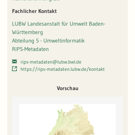
werden. Diese können der Landes-, Regional- und
Stadtplanung als wichtige Hinweise für Handlungspotentiale
Fachlicher Kontakt
oder zur Ausweisung von Flächen zur Siedlungs- bzw.
Gewerbeentwicklung dienen.
LUBW Landesanstalt für Umwelt Baden-
Württemberg
Abteilung 5 - Umweltinformatik
RIPS-Metadaten
rips-metadaten@lubw.bwl.de
https://rips-metadaten.lubw.de/kontakt
Vorschau