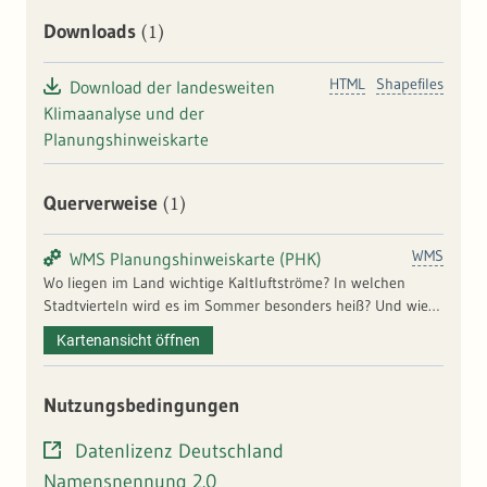
(1)
Downloads
HTML
Shapefiles
Download der landesweiten
Klimaanalyse und der
Planungshinweiskarte
(1)
Querverweise
WMS
WMS Planungshinweiskarte (PHK)
Wo liegen im Land wichtige Kaltluftströme? In welchen
Stadtvierteln wird es im Sommer besonders heiß? Und wie
oft ist mit einer gesundheitlichen Belastung durch die
Kartenansicht öffnen
erhöhten Temperaturen zu rechnen? Auf der Klimaanalyse
des Landes basiert eine hochaufgelöste
Planungshinweiskarte (50 x 50 m), die diese klimatischen
Nutzungsbedingungen
Belastungs- und Ausgleichsräume identifiziert. Anhand der
Ergebnisse können flächendeckende Informationen zu Hot
Datenlizenz Deutschland
Spots und schützenswerten Ausgleichsräumen gewonnen
Namensnennung 2.0