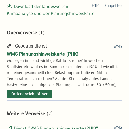
HTML
Shapefiles
Download der landesweiten
Klimaanalyse und der Planungshinweiskarte
(1)
Querverweise
Geodatendienst
WMS
WMS Planungshinweiskarte (PHK)
Wo liegen im Land wichtige Kaltluftströme? In welchen
Stadtvierteln wird es im Sommer besonders heiß? Und wie oft ist
mit einer gesundheitlichen Belastung durch die erhöhten
Temperaturen zu rechnen? Auf der Klimaanalyse des Landes
basiert eine hochaufgelöste Planungshinweiskarte (50 x 50 m),
die diese klimatischen Belastungs- und Ausgleichsräume
Kartenansicht öffnen
identifiziert. Anhand der Ergebnisse können flächendeckende
Informationen zu Hot Spots und schützenswerten
Ausgleichsräumen gewonnen werden. Diese können der Landes-,
(2)
Weitere Verweise
Regional- und Stadtplanung als wichtige Hinweise für
Handlungspotentiale oder zur Ausweisung von Flächen zur
Siedlungs- bzw. Gewerbeentwicklung dienen.
WMS
Dienst "WMS Planungshinweiskarte (PHK)"