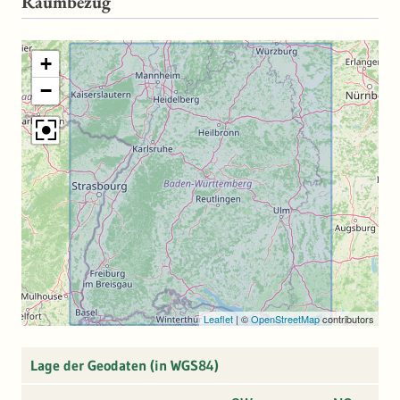
Raumbezug
+
−
Leaflet
|
©
OpenStreetMap
contributors
Lage der Geodaten (in WGS84)