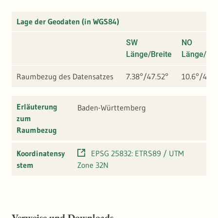
Lage der Geodaten (in WGS84)
SW
NO
Länge/Breite
Länge/Bre
Raumbezug des Datensatzes
7.38°/47.52°
10.6°/49.8
Erläuterung
Baden-Württemberg
zum
Raumbezug
Koordinatensy
EPSG 25832: ETRS89 / UTM
stem
Zone 32N
Verweise und Downloads