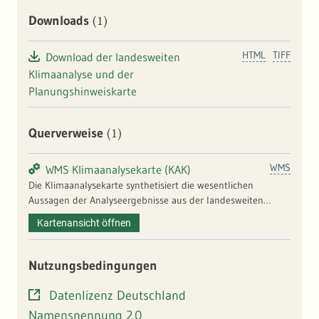
(1)
Downloads
HTML
TIFF
Download der landesweiten
Klimaanalyse und der
Planungshinweiskarte
(1)
Querverweise
WMS
WMS Klimaanalysekarte (KAK)
Die Klimaanalysekarte synthetisiert die wesentlichen
Aussagen der Analyseergebnisse aus der landesweiten
Klimaanalyse – im vorliegenden Fall die
Kartenansicht öffnen
Modellausgabegrößen für die Nachtsituation – in einer Karte
und präzisiert das Kaltluftprozessgeschehen mit
zusätzlichen Legendeninhalten zu den Themenfeldern
Nutzungsbedingungen
Überwärmung, Kaltluftentstehung und Kaltluftfluss.
Datenlizenz Deutschland
Namensnennung 2.0