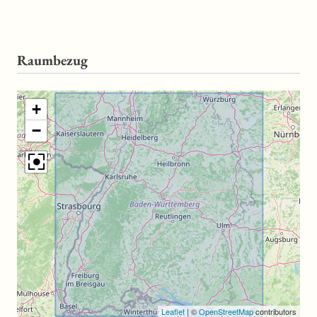
Raumbezug
+
−
Leaflet
|
©
OpenStreetMap
contributors