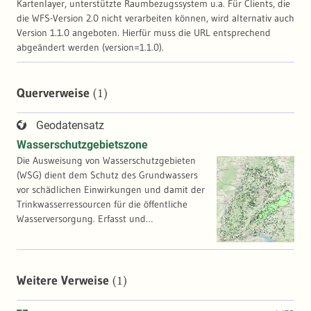
Kartenlayer, unterstützte Raumbezugssystem u.a. Für Clients, die
die WFS-Version 2.0 nicht verarbeiten können, wird alternativ auch
Version 1.1.0 angeboten. Hierfür muss die URL entsprechend
abgeändert werden (version=1.1.0).
(1)
Querverweise
Geodatensatz
Wasserschutzgebietszone
Die Ausweisung von Wasserschutzgebieten
(WSG) dient dem Schutz des Grundwassers
vor schädlichen Einwirkungen und damit der
Trinkwasserressourcen für die öffentliche
Wasserversorgung. Erfasst und
fortgeschrieben werden - von der Planung
bis zur Festsetzung - die nach § 51 des
Wasserhaushaltsgesetzes (WHG) sowie §
45und § 95 des Wassergesetzes (WG)
(1)
Weitere Verweise
ausgewiesenen/auszuweisenden WSG. Die
Abgrenzung der Schutzzonen wird nach