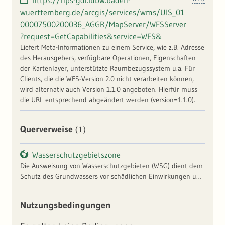
https://rips-gdi.lubw.baden-
wuerttemberg.de/arcgis/services/wms/UIS_01
00007500200036_AGGR/MapServer/WFSServer
?request=GetCapabilities&service=WFS&
Liefert Meta-Informationen zu einem Service, wie z.B. Adresse
des Herausgebers, verfügbare Operationen, Eigenschaften
der Kartenlayer, unterstützte Raumbezugssystem u.a. Für
Clients, die die WFS-Version 2.0 nicht verarbeiten können,
wird alternativ auch Version 1.1.0 angeboten. Hierfür muss
die URL entsprechend abgeändert werden (version=1.1.0).
(1)
Querverweise
Wasserschutzgebietszone
Die Ausweisung von Wasserschutzgebieten (WSG) dient dem
Schutz des Grundwassers vor schädlichen Einwirkungen und
damit der Trinkwasserressourcen für die öffentliche
Wasserversorgung. Erfasst und fortgeschrieben werden - von
Nutzungsbedingungen
der Planung bis zur Festsetzung - die nach § 51 des
Wasserhaushaltsgesetzes (WHG) sowie § 45und § 95 des