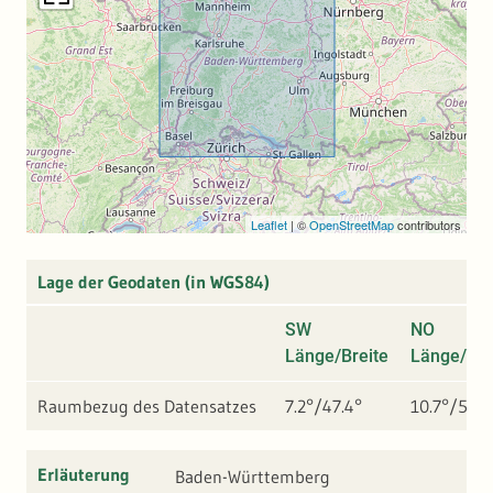
doppelte Stützpunkte. Die LUBW kann daher keine
Garantie für die Vollständigkeit und Stabilität des
Download-Dienstes (WFS) geben. Bitte prüfen Sie daher
im Bedarfsfall die Vollständigkeit anhand der ebenfalls
angebotenen Darstellungsdienste (WMS).
Leaflet
|
©
OpenStreetMap
contributors
Lage der Geodaten (in WGS84)
SW
NO
Länge/Breite
Länge/Bre
Raumbezug des Datensatzes
7.2°/47.4°
10.7°/50°
Erläuterung
Baden-Württemberg