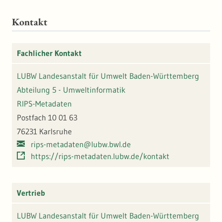
Wasserschutzgebiete sowie die festgesetzten
und vorläufig angeordneten
Kontakt
Wasserschutzgebietszonen in Baden-
Württemberg.
Fachlicher Kontakt
LUBW Landesanstalt für Umwelt Baden-Württemberg
Abteilung 5 - Umweltinformatik
RIPS-Metadaten
Postfach 10 01 63
76231 Karlsruhe
rips-metadaten@lubw.bwl.de
https://rips-metadaten.lubw.de/kontakt
Vertrieb
LUBW Landesanstalt für Umwelt Baden-Württemberg