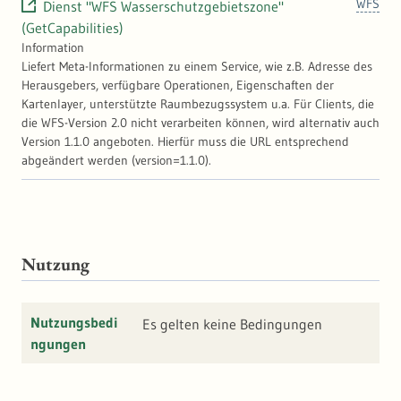
WFS
Dienst "WFS Wasserschutzgebietszone"
hydrogeologischen Gegebenheiten vom
(GetCapabilities)
Landesamt für Geologie, Rohstoffe und
Information
Bergbau Baden-Württemberg durchgeführt.
Liefert Meta-Informationen zu einem Service, wie z.B. Adresse des
Ein WSG kann aus bis zu 5 von insgesamt 7
Herausgebers, verfügbare Operationen, Eigenschaften der
verschiedenen Wasserschutzgebietszonen
Kartenlayer, unterstützte Raumbezugssystem u.a. Für Clients, die
(WSG-Zone) bestehen: - Zone I
die WFS-Version 2.0 nicht verarbeiten können, wird alternativ auch
(Fassungsbereich) - Zone II oder Zonen IIA
Version 1.1.0 angeboten. Hierfür muss die URL entsprechend
und IIB (Engere Schutzzonen) - Zone III oder
abgeändert werden (version=1.1.0).
Zonen IIIA und IIIB (Weitere Schutzzonen) In
jeder Zone gelten eigene Ge- und Verbote,
die in der Rechtsverordnung festgehalten
sind. Für die Ausweisung von
Wasserschutzgebieten per Rechtsverordnung
sind die unteren Wasserbehörden zuständig.
Nutzung
Differenziert wird nach festgesetzten,
vorläufig angeordneten und nicht
festgesetzten Gebieten. Der im Internet
Nutzungsbedi
Es gelten keine Bedingungen
veröffentlichte Datenbestand umfasst die
ngungen
rechtskräftig festgesetzten, vorläufig
angeordneten, fachtechnisch abgegrenzten
und im Festsetzungsverfahren befindlichen