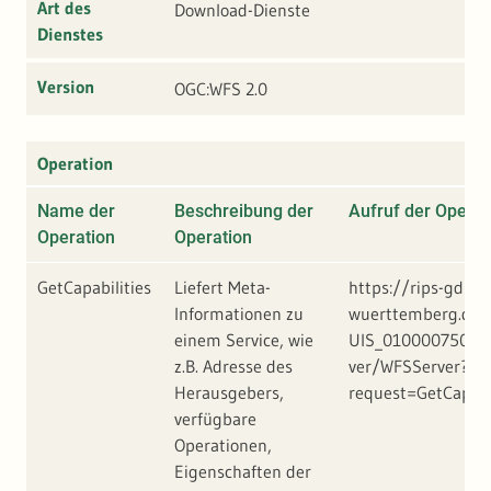
Art des
Download-Dienste
Dienstes
Version
OGC:WFS 2.0
Operation
Name der
Beschreibung der
Aufruf der Operat
Operation
Operation
GetCapabilities
Liefert Meta-
https://rips-gdi.l
Informationen zu
wuerttemberg.de/
einem Service, wie
UIS_01000075002
z.B. Adresse des
ver/WFSServer?
Herausgebers,
request=GetCapabi
verfügbare
Operationen,
Eigenschaften der