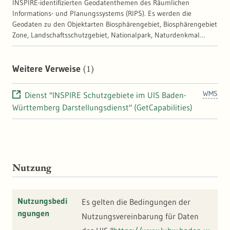
(Bild): Konformität zu INSPIRE
INSPIRE-identifizierten Geodatenthemen des Räumlichen
Durchführungsbestimmung
Informations- und Planungssystems (RIPS). Es werden die
Geodaten zu den Objektarten Biosphärengebiet, Biosphärengebiet
Zone, Landschaftsschutzgebiet, Nationalpark, Naturdenkmal
flächenhaft, Naturpark, Naturschutzgebiet, FFH-Gebiet und
Vogelschutzgebiet bereitgestellt. | Prüfung: Konformität zu
INSPIRE Durchführungsbestimmung | Dateninhalt (Bild):
(1)
Weitere Verweise
Konformität zu INSPIRE Durchführungsbestimmung
WMS
Dienst "INSPIRE Schutzgebiete im UIS Baden-
Württemberg Darstellungsdienst" (GetCapabilities)
Nutzung
Nutzungsbedi
Es gelten die Bedingungen der
ngungen
Nutzungsvereinbarung für Daten