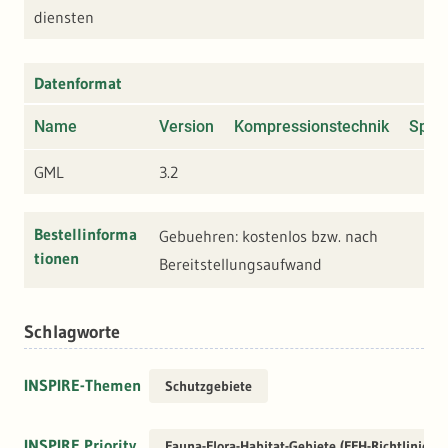
diensten
Datenformat
Name
Version
Kompressionstechnik
Spezi
GML
3.2
Bestellinforma
Gebuehren: kostenlos bzw. nach
tionen
Bereitstellungsaufwand
Schlagworte
INSPIRE-Themen
Schutzgebiete
INSPIRE Priority
Fauna-Flora-Habitat-Gebiete (FFH-Richtlinie)