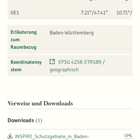
DE1
7.21°/47.41°
10.71°/50.
Erläuterung
Baden-Württemberg
zum
Raumbezug
Koordinatensy
EPSG 4258: ETRS89 /
stem
geographisch
Verweise und Downloads
(1)
Downloads
GML
INSPIRE_Schutzgebiete_in_Baden-