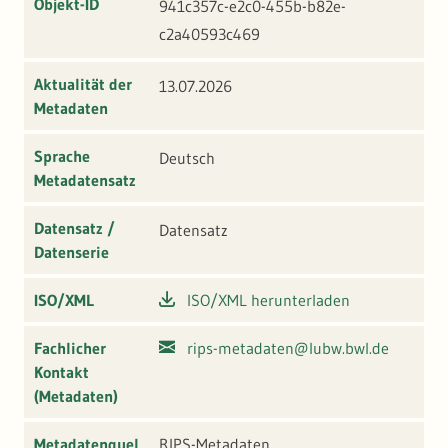
Objekt-ID
941c357c-e2c0-455b-b82e-
c2a40593c469
Aktualität der
13.07.2026
Metadaten
Sprache
Deutsch
Metadatensatz
Datensatz /
Datensatz
Datenserie
ISO/XML
ISO/XML herunterladen
Fachlicher
rips-metadaten@lubw.bwl.de
Kontakt
(Metadaten)
Metadatenquel
RIPS-Metadaten