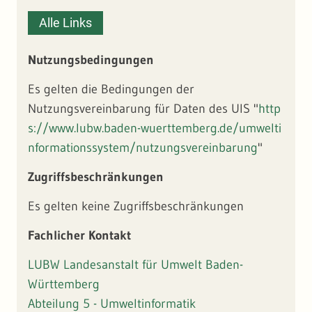
zu INSPIRE Durchführungsbestimmung
Geodaten zu den Objektarten Biosphärengebiet,
Alle Links
Biosphärengebiet Zone, Landschaftsschutzgebiet,
Nationalpark, Naturdenkmal flächenhaft, Naturpark,
Naturschutzgebiet, FFH-Gebiet und Vogelschutzgebiet
Nutzungsbedingungen
bereitgestellt. | Prüfung: Konformität zu INSPIRE
Durchführungsbestimmung | Dateninhalt (Bild): Konformität
Es gelten die Bedingungen der
zu INSPIRE Durchführungsbestimmung
Nutzungsvereinbarung für Daten des UIS "
http
s://www.lubw.baden-wuerttemberg.de/umwelti
nformationssystem/nutzungsvereinbarung
"
Zugriffsbeschränkungen
Es gelten keine Zugriffsbeschränkungen
Fachlicher Kontakt
LUBW Landesanstalt für Umwelt Baden-
Württemberg
Abteilung 5 - Umweltinformatik