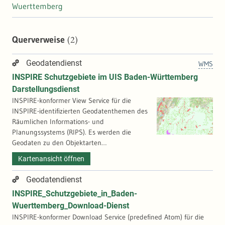
Wuerttemberg
(2)
Querverweise
Geodatendienst
WMS
INSPIRE Schutzgebiete im UIS Baden-Württemberg
Darstellungsdienst
INSPIRE-konformer View Service für die
INSPIRE-identifizierten Geodatenthemen des
Räumlichen Informations- und
Planungssystems (RIPS). Es werden die
Geodaten zu den Objektarten
Biosphärengebiet, Biosphärengebiet Zone,
Kartenansicht öffnen
Landschaftsschutzgebiet, Nationalpark,
Naturdenkmal flächenhaft, Naturpark,
Geodatendienst
Naturschutzgebiet, FFH-Gebiet und
INSPIRE_Schutzgebiete_in_Baden-
Vogelschutzgebiet angezeigt. | Prüfung:
Wuerttemberg_Download-Dienst
Konformität zu INSPIRE
Durchführungsbestimmung | Dateninhalt
INSPIRE-konformer Download Service (predefined Atom) für die