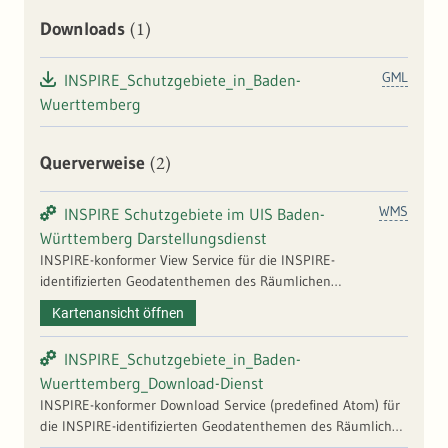
(1)
Downloads
GML
INSPIRE_Schutzgebiete_in_Baden-
Wuerttemberg
(2)
Querverweise
WMS
INSPIRE Schutzgebiete im UIS Baden-
Württemberg Darstellungsdienst
INSPIRE-konformer View Service für die INSPIRE-
identifizierten Geodatenthemen des Räumlichen
Informations- und Planungssystems (RIPS). Es werden die
Kartenansicht öffnen
Geodaten zu den Objektarten Biosphärengebiet,
Biosphärengebiet Zone, Landschaftsschutzgebiet,
INSPIRE_Schutzgebiete_in_Baden-
Nationalpark, Naturdenkmal flächenhaft, Naturpark,
Wuerttemberg_Download-Dienst
Naturschutzgebiet, FFH-Gebiet und Vogelschutzgebiet
INSPIRE-konformer Download Service (predefined Atom) für
angezeigt. | Prüfung: Konformität zu INSPIRE
die INSPIRE-identifizierten Geodatenthemen des Räumlichen
Durchführungsbestimmung | Dateninhalt (Bild): Konformität
Informations- und Planungssystems (RIPS). Es werden die