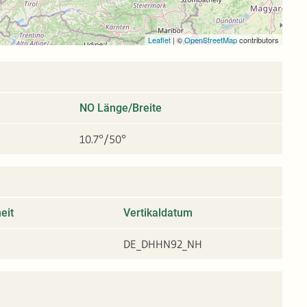
Leaflet
|
©
OpenStreetMap
contributors
NO Länge/Breite
10.7°/50°
eit
Vertikaldatum
DE_DHHN92_NH