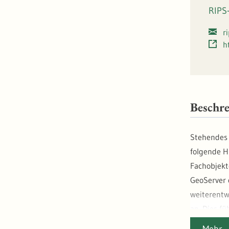
RIPS
r
h
Beschr
Stehendes 
folgende H
Fachobjekt
GeoServer
weiterentw
an. Dies f
Geometrief