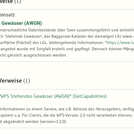
(1)
weise
tensatz
s Gewässer (AWGN)
nterschiedliche Datenbestände über Seen zusammengeführt und einheitlic
h 'Stehende Gewässer', das Baggersee-Kataster der damaligen LfU sowie d
Thema: Wasserfläche (Fläche)) des LGL. Weitergehende Informationen: "
https://www.l
angebot wurde mit Sorgfalt erstellt und gepflegt. Dennoch können Mängel,
nicht gänzlich ausgeschlossen werden.
(1)
 Verweise
"WFS Stehendes Gewässer (AWGN)" (GetCapabilities)
-Informationen zu einem Service, wie z.B. Adresse des Herausgebers, verfü
stem u.a. Für Clients, die die WFS-Version 2.0 nicht verarbeiten können, 
d abgeändert werden (version=1.1.0).