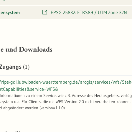
tensystem
EPSG 25832: ETRS89 / UTM Zone 32N
se und Downloads
(1)
 Zugangs
//rips-gdi.lubw.baden-wuerttemberg.de/arcgis/services/wfs/S
etCapabilities&service=WFS&
-Informationen zu einem Service, wie z.B. Adresse des Herausgebers, verfü
stem u.a. Für Clients, die die WFS-Version 2.0 nicht verarbeiten können, 
d abgeändert werden (version=1.1.0).