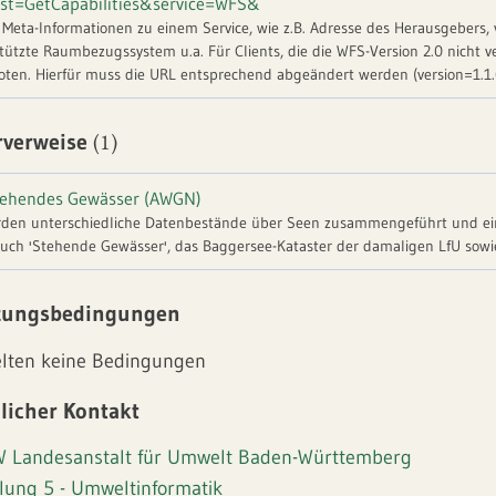
st=GetCapabilities&service=WFS&
t Meta-Informationen zu einem Service, wie z.B. Adresse des Herausgebers,
tützte Raumbezugssystem u.a. Für Clients, die die WFS-Version 2.0 nicht ve
ten. Hierfür muss die URL entsprechend abgeändert werden (version=1.1.
(1)
rverweise
ehendes Gewässer (AWGN)
den unterschiedliche Datenbestände über Seen zusammengeführt und einh
ch 'Stehende Gewässer', das Baggersee-Kataster der damaligen LfU sowi
Wasserfläche (Fläche)) des LGL. Weitergehende Informationen: "
https://www.lu
ngebot wurde mit Sorgfalt erstellt und gepflegt. Dennoch können Mängel, e
zungsbedingungen
ch ausgeschlossen werden.
elten keine Bedingungen
licher Kontakt
 Landesanstalt für Umwelt Baden-Württemberg
ilung 5 - Umweltinformatik