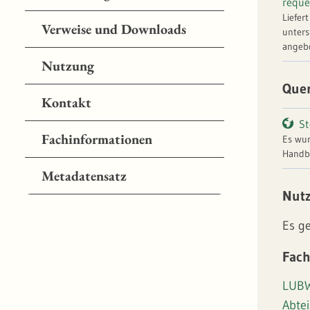
reque
Liefer
Verweise und Downloads
unters
angebo
Nutzung
Que
Kontakt
St
Fachinformationen
Es wur
Handbu
Metadatensatz
Datena
Nut
gänzli
Es g
Fach
LUBW
Abte