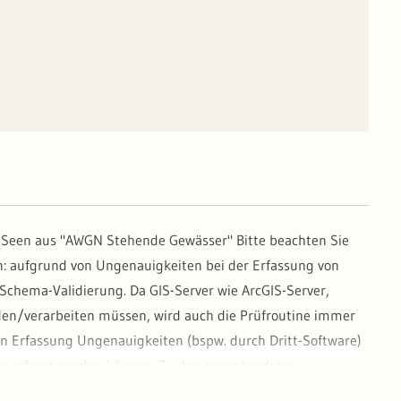
 Seen aus "AWGN Stehende Gewässer" Bitte beachten Sie
en: aufgrund von Ungenauigkeiten bei der Erfassung von
chema-Validierung. Da GIS-Server wie ArcGIS-Server,
n/verarbeiten müssen, wird auch die Prüfroutine immer
en Erfassung Ungenauigkeiten (bspw. durch Dritt-Software)
ise erfasst werden können. Zu den beanstandeten
 oder doppelte Stützpunkte. Die LUBW kann daher keine