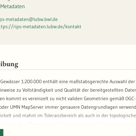
-Metadaten
ips-metadaten@lubw.bwl.de
ttps://rips-metadaten.lubw.de/kontakt
eibung
Gewässer 1:200.000 enthält eine maßstabsgerechte Auswahl der
inweise zu Vollständigkeit und Qualität der bereitgestellten Dat
en kommt es vereinzelt zu nicht validen Geometrien gemäß OGC-S
 oder UMN MapServer immer genauere Datengrundlagen verwende
ickelt und mahnt im Toleranzbereich als auch in der topologisch
ührt dazu, dass Geometrien nicht mehr dargestellt beziehungswe
ehlern gehören u.a. Selbstüberschneidungen (Selfintersections)