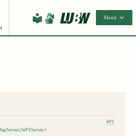
Menü
t
WFS
MapServer/WFSServer?