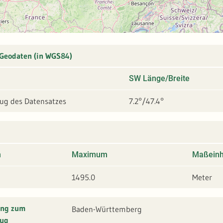
 Geodaten (in WGS84)
SW Länge/Breite
g des Datensatzes
7.2°/47.4°
m
Maximum
Maßeinh
1495.0
Meter
ung zum
Baden-Württemberg
ug