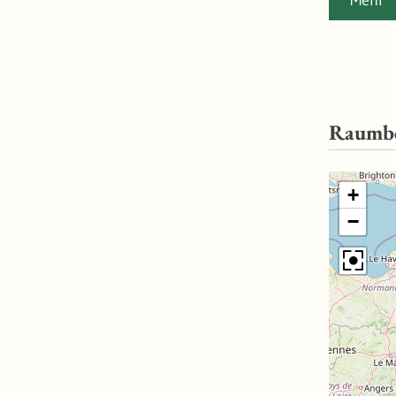
Mehr
Garantie fü
Vollständi
Raumb
+
−