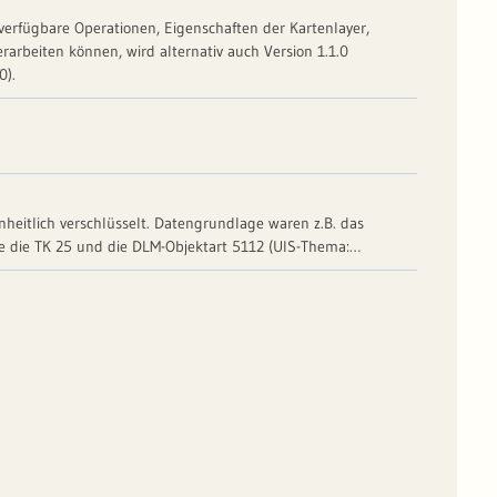
 verfügbare Operationen, Eigenschaften der Kartenlayer,
rarbeiten können, wird alternativ auch Version 1.1.0
0).
eitlich verschlüsselt. Datengrundlage waren z.B. das
e die TK 25 und die DLM-Objektart 5112 (UIS-Thema:
bw.baden-wuerttemberg.de/wasser/awgn
" Dieses
twa in Vollständigkeit, Richtigkeit und Aktualität, nicht