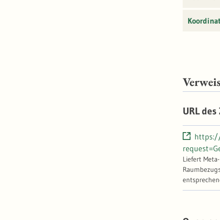
Koordina
Verwei
URL des
https:
request=G
Liefert Meta
Raumbezugssy
entsprechen