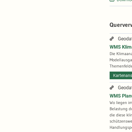
Querver
Geodat
WMS Klima
Die Klimaana
Modellausgab
Themenfelde
Kartenans
Geodat
WMS Planu
Wo liegen im
Belastung d
die diese kl
schützenswe
Handlungspo