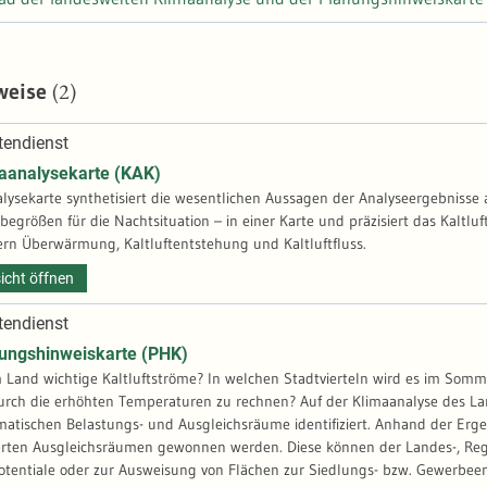
(2)
weise
endienst
analysekarte (KAK)
lysekarte synthetisiert die wesentlichen Aussagen der Analyseergebnisse 
egrößen für die Nachtsituation – in einer Karte und präzisiert das Kaltl
rn Überwärmung, Kaltluftentstehung und Kaltluftfluss.
icht öffnen
endienst
ngshinweiskarte (PHK)
 Land wichtige Kaltluftströme? In welchen Stadtvierteln wird es im Somme
urch die erhöhten Temperaturen zu rechnen? Auf der Klimaanalyse des Lan
imatischen Belastungs- und Ausgleichsräume identifiziert. Anhand der Er
rten Ausgleichsräumen gewonnen werden. Diese können der Landes-, Regio
tentiale oder zur Ausweisung von Flächen zur Siedlungs- bzw. Gewerbee