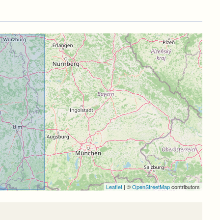
Leaflet
|
©
OpenStreetMap
contributors