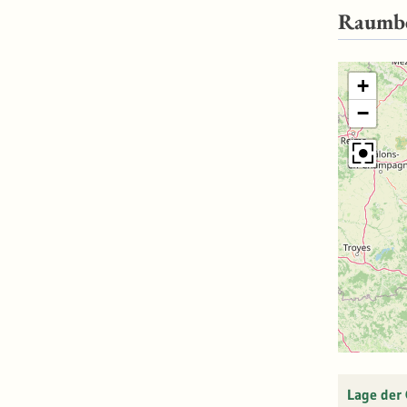
Raumb
+
−
Lage der