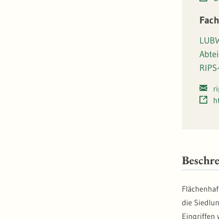
Fach
LUBW
Abte
RIPS
r
h
Beschr
Flächenhaf
die Siedlun
Eingriffen