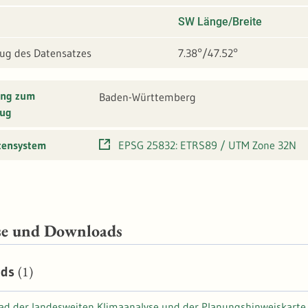
SW Länge/Breite
g des Datensatzes
7.38°/47.52°
ung zum
Baden-Württemberg
ug
tensystem
EPSG 25832: ETRS89 / UTM Zone 32N
se und Downloads
(1)
ads
d der landesweiten Klimaanalyse und der Planungshinweiskarte