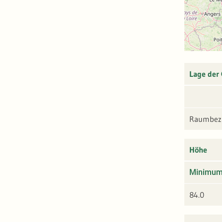
Lage der
Raumbezu
Höhe
Minimu
84.0