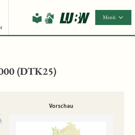
Menü
t
5.000 (DTK25)
Vorschau
S