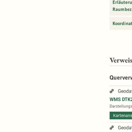
Erläuter
Raumbez
Koordina
Verwei
Querver
Geodat
WMS DTK
Darstellungs
Kartenans
Geodat