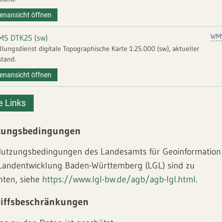
enansicht öffnen
WM
MS DTK25 (sw)
llungsdienst digitale Topographische Karte 1:25.000 (sw), aktueller
tand.
enansicht öffnen
e Links
zungsbedingungen
Nutzungsbedingungen des Landesamts für Geoinformation
Landentwicklung Baden-Württemberg (LGL) sind zu
hten, siehe
https://www.lgl-bw.de/agb/agb-lgl.html
.
iffsbeschränkungen