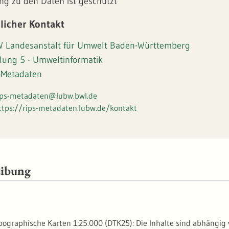
ng zu den Daten ist geschützt
licher Kontakt
 Landesanstalt für Umwelt Baden-Württemberg
ilung 5 - Umweltinformatik
-Metadaten
ips-metadaten@lubw.bwl.de
ttps://rips-metadaten.lubw.de/kontakt
eibung
opographische Karten 1:25.000 (DTK25): Die Inhalte sind abhän