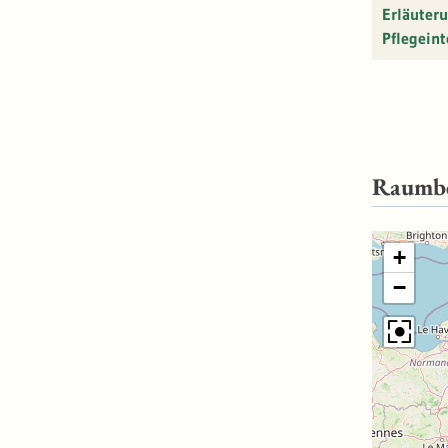
Erläuter
Pflegeint
Raumb
+
−