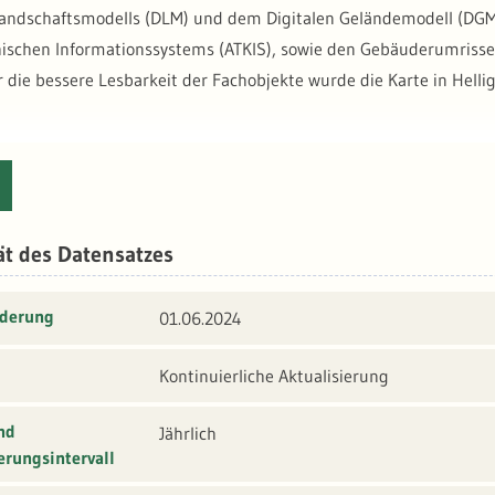
Landschaftsmodells (DLM) und dem Digitalen Geländemodell (DGM
ischen Informationssystems (ATKIS), sowie den Gebäuderumrisse
r die bessere Lesbarkeit der Fachobjekte wurde die Karte in Helli
:
https://www.lgl-bw.de/lgl-https://www.lgl-bw.de/Produkte/Ge
er DTK Cache umfasst auch Daten außerhalb von Baden-Württemb
ät des Datensatzes
t. Weitere Informationen zu den Daten finden Sie unter:
https://g
hische-karten.html?
nderung
01.06.2024
Kontinuierliche Aktualisierung
nd
Jährlich
erungsintervall