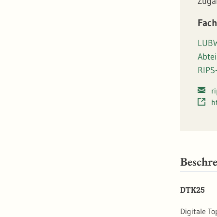
Zuga
Fach
LUBW
Abte
RIPS
r
h
Beschr
DTK25
Digitale T