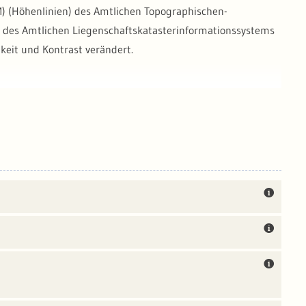
) (Höhenlinien) des Amtlichen Topographischen-
 des Amtlichen Liegenschaftskatasterinformationssystems
gkeit und Kontrast verändert.
odaten/Rasterdaten-topographische-Kartenwerke/
erg, diese werden im WMTS-Dienst in Graustufen
dz.bkg.bund.de/index.php/default/digitale-geodaten/digital