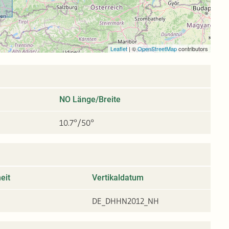
Leaflet
|
©
OpenStreetMap
contributors
NO Länge/Breite
10.7°/50°
eit
Vertikaldatum
DE_DHHN2012_NH