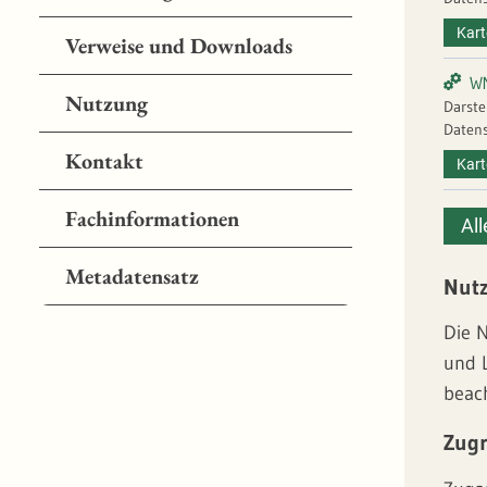
Kart
Verweise und Downloads
W
Nutzung
Darste
Datens
Kontakt
Kart
Fachinformationen
All
Metadatensatz
Nut
Die 
und 
beac
Zugr