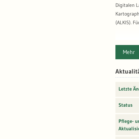
Digitalen 
Kartograph
(ALKIS). Fü
siehe auch
Mehr
Hinweis: D
Aktualit
dargestell
e-topograp
Letzte Ä
Status
Pflege- u
Aktualisi