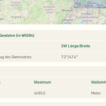
 Geodaten (in WGS84)
SW Länge/Breite
g des Datensatzes
7.2°/47.4°
m
Maximum
Maßeinh
1495.0
Meter