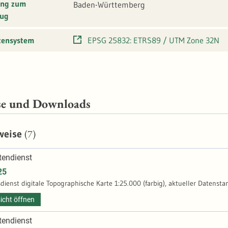
ung zum
Baden-Württemberg
ug
tensystem
EPSG 25832: ETRS89 / UTM Zone 32N
se und Downloads
(7)
weise
endienst
25
dienst digitale Topographische Karte 1:25.000 (farbig), aktueller Datensta
icht öffnen
endienst