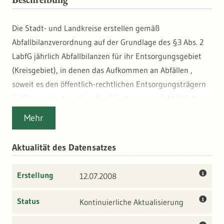
Die Stadt- und Landkreise erstellen gemäß
Abfallbilanzverordnung auf der Grundlage des §3 Abs. 2
LabfG jährlich Abfallbilanzen für ihr Entsorgungsgebiet
(Kreisgebiet), in denen das Aufkommen an Abfällen ,
soweit es den öffentlich-rechtlichen Entsorgungsträgern
(örE) angedient wird, in der Gliederung nach Abfallarten
und den Verbleib der Abfälle nach Art der Entsorgung
Mehr
dargestellt wird. Das Aufkommen beschreibt die im
Gebiet des örE angefallenen und über ihn entsorgten
Aktualität des Datensatzes
Siedlungsabfälle in Art und Menge. Die von den örE
erstellten Abfallbilanzen werden vom Statistischen
Erstellung
12.07.2008
Landesamt im Auftrag des UM ausgewertet.
Status
Kontinuierliche Aktualisierung