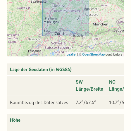
Leaflet
|
©
OpenStreetMap
contributors
Lage der Geodaten (in WGS84)
SW
NO
Länge/Breite
Länge/Bre
Raumbezug des Datensatzes
7.2°/47.4°
10.7°/50°
Höhe