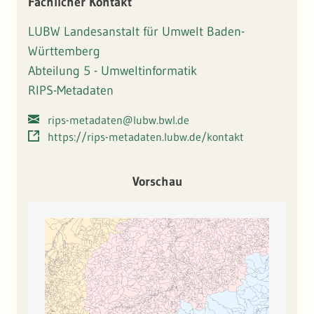
Fachlicher Kontakt
Gewässerverschlüsselung" (LAWA, 2005). Weitergehende
Informationen: "
https://www.lubw.baden-wuerttemberg.de/
LUBW Landesanstalt für Umwelt Baden-
wasser/awgn
"
Württemberg
Abteilung 5 - Umweltinformatik
RIPS-Metadaten
rips-metadaten@lubw.bwl.de
https://rips-metadaten.lubw.de/kontakt
Vorschau