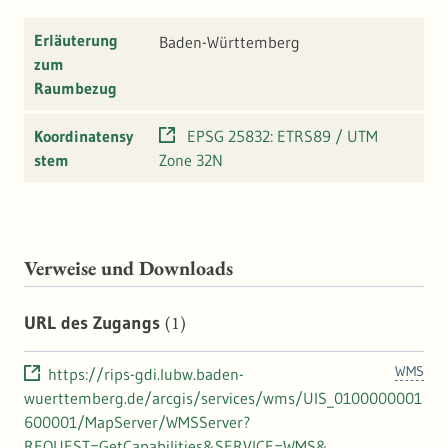
Erläuterung
Baden-Württemberg
zum
Raumbezug
Koordinatensy
EPSG 25832: ETRS89 / UTM
stem
Zone 32N
Verweise und Downloads
(1)
URL des Zugangs
WMS
https://rips-gdi.lubw.baden-
wuerttemberg.de/arcgis/services/wms/UIS_0100000001
600001/MapServer/WMSServer?
REQUEST=GetCapabilities&SERVICE=WMS&