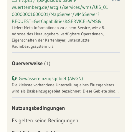
https://rips-gdi.lubw.baden-
wuerttemberg.de/arcgis/services/wms/UIS_01
00000001600001/MapServer/WMSServer?
REQUEST=GetCapabilities&SERVICE=WMS&
Liefert Meta-Informationen zu einem Service, wie z.B.
Adresse des Herausgebers, verfügbare Operationen,
Eigenschaften der Kartenlayer, unterstützte
Raumbezugssystem u.a.
(1)
Querverweise
Gewässereinzugsgebiet (AWGN)
Die kleinste vorhandene Unterteilung eines Flussgebietes
wird als Basiseinzugsgebiet bezeichnet. Diese Gebiete sind
für ganz Baden-Württemberg flächendeckend abgegrenzt
worden. Es werden 4 Gebietstypen unterschieden: Einzugs-,
Nutzungsbedingungen
Quell-, Zwischen- und Mündungsgebiete. Die hydrologisch
übergeordneten Gebiete werden aus den Basisgebieten
Es gelten keine Bedingungen
aggregiert. Die Verschlüsselung und die Aggregierungslogik
ergibt sich aus der "Richtlinie für die Gebiets- und