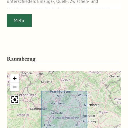
unterschieden: Einzugs-, Quell-, Zwischen- und
Mündungsgebiete. Die hydrologisch übergeordneten
Gebiete werden aus den Basisgebieten aggregiert. Die
Mehr
Verschlüsselung und die Aggregierungslogik ergibt sich
aus der "Richtlinie für die Gebiets- und
Gewässerverschlüsselung" (LAWA, 2005). Maßstab:
1:10000 INSPIRE-Thema: Gewässernetz
Raumbezug
+
−