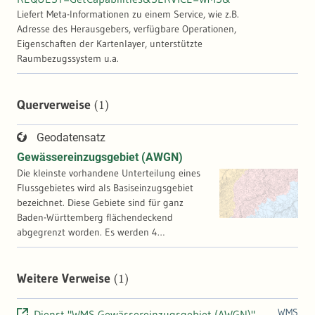
Liefert Meta-Informationen zu einem Service, wie z.B.
Adresse des Herausgebers, verfügbare Operationen,
Eigenschaften der Kartenlayer, unterstützte
Raumbezugssystem u.a.
(1)
Querverweise
Geodatensatz
Gewässereinzugsgebiet (AWGN)
Die kleinste vorhandene Unterteilung eines
Flussgebietes wird als Basiseinzugsgebiet
bezeichnet. Diese Gebiete sind für ganz
Baden-Württemberg flächendeckend
abgegrenzt worden. Es werden 4
Gebietstypen unterschieden: Einzugs-,
Quell-, Zwischen- und Mündungsgebiete. Die
hydrologisch übergeordneten Gebiete
(1)
Weitere Verweise
werden aus den Basisgebieten aggregiert.
Die Verschlüsselung und die
WMS
Dienst "WMS Gewässereinzugsgebiet (AWGN)"