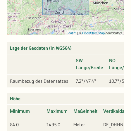
Leaflet
|
©
OpenStreetMap
contributors
Lage der Geodaten (in WGS84)
SW
NO
Länge/Breite
Länge/Bre
Raumbezug des Datensatzes
7.2°/47.4°
10.7°/50°
Höhe
Minimum
Maximum
Maßeinheit
Vertikaldatu
84.0
1495.0
Meter
DE_DHHN92