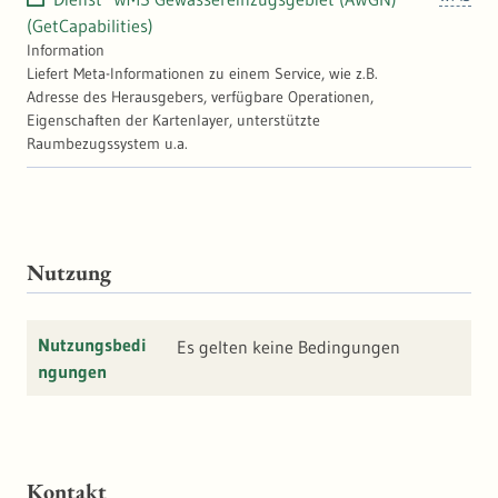
Aggregierungslogik ergibt sich aus der
(GetCapabilities)
"Richtlinie für die Gebiets- und
Information
Gewässerverschlüsselung" (LAWA, 2005).
Liefert Meta-Informationen zu einem Service, wie z.B.
Weitergehende Informationen: "
https://ww
Adresse des Herausgebers, verfügbare Operationen,
w.lubw.baden-wuerttemberg.de/wasser/aw
Eigenschaften der Kartenlayer, unterstützte
gn
"
Raumbezugssystem u.a.
Nutzung
Nutzungsbedi
Es gelten keine Bedingungen
ngungen
Kontakt