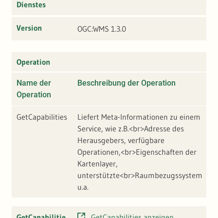
Dienstes
Version
OGC:WMS 1.3.0
Operation
Name der
Beschreibung der Operation
A
Operation
GetCapabilities
Liefert Meta-Informationen zu einem
h
Service, wie z.B.<br>Adresse des
w
Herausgebers, verfügbare
U
Operationen,<br>Eigenschaften der
M
Kartenlayer,
R
unterstützte<br>Raumbezugssystem
M
u.a.
GetCapabilitie
GetCapabilities anzeigen