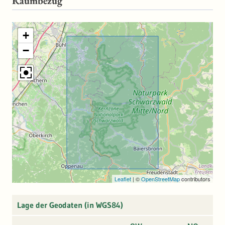
Raumbezug
wertvolle Information für die Beurteilung der
Walddynamik.
+
Dank seiner hohen Bodenauflösung lassen sich außerdem
−
Geländestrukturen erkennen, die im von Vegetation
bewachsenen Gelände nicht oder kaum erkennbar sind,
z.B. ehemalige Wege, Entwässerungsgräben, Köhlerplätze,
Grundmauern etc.
Leaflet
|
©
OpenStreetMap
contributors
Lage der Geodaten (in WGS84)