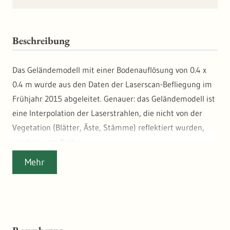
Beschreibung
Das Geländemodell mit einer Bodenauflösung von 0.4 x
0.4 m wurde aus den Daten der Laserscan-Befliegung im
Frühjahr 2015 abgeleitet. Genauer: das Geländemodell ist
eine Interpolation der Laserstrahlen, die nicht von der
Vegetation (Blätter, Äste, Stämme) reflektiert wurden,
sondern vom Boden.
Das Geländemodell stellt die Geländeoberfläche dar, als
Mehr
ob die Vegetationsschicht nicht vorhanden wäre. In der
Verrechnung mit dem ebenfalls aus Laserscandaten
abgeleiteten Baumkronenhöhenmodell lassen sich damit
Baumhöhen für jeden einzelnen Baum ableiten. Dies ist
im Vergleich von mehreren Zeitschnitten eine extrem