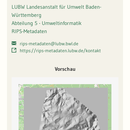
lassen sich damit Baumhöhen für jeden einzelnen Baum
LUBW Landesanstalt für Umwelt Baden-
ableiten. Dies ist im Vergleich von mehreren Zeitschnitten
eine extrem wertvolle Information für die Beurteilung der
Württemberg
Walddynamik. Dank seiner hohen Bodenauflösung lassen
Abteilung 5 - Umweltinformatik
sich außerdem Geländestrukturen erkennen, die im von
RIPS-Metadaten
Vegetation bewachsenen Gelände nicht oder kaum
erkennbar sind, z.B. ehemalige Wege, Entwässerungsgräben,
rips-metadaten@lubw.bwl.de
Köhlerplätze, Grundmauern etc.
https://rips-metadaten.lubw.de/kontakt
Vorschau