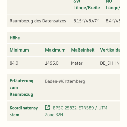
SW
NO
Länge/Breite
Länge/Bre
Raumbezug des Datensatzes
8.15°/48.47°
8.4°/48.71
Höhe
Minimum
Maximum
Maßeinheit
Vertikaldatu
84.0
1495.0
Meter
DE_DHHN92
Erläuterung
Baden-Württemberg
zum
Raumbezug
Koordinatensy
EPSG 25832: ETRS89 / UTM
stem
Zone 32N