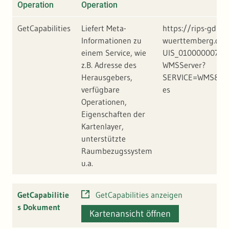
Operation
Operation
GetCapabilities
Liefert Meta-
https://rips-gdi.l
Informationen zu
wuerttemberg.de/
einem Service, wie
UIS_01000000714
z.B. Adresse des
WMSServer?
Herausgebers,
SERVICE=WMS&REQ
verfügbare
es
Operationen,
Eigenschaften der
Kartenlayer,
unterstützte
Raumbezugssystem
u.a.
GetCapabilitie
GetCapabilities anzeigen
s Dokument
Kartenansicht öffnen