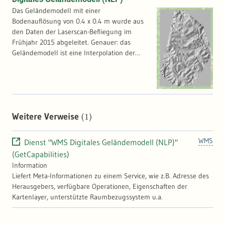
Das Geländemodell mit einer
Bodenauflösung von 0.4 x 0.4 m wurde aus
den Daten der Laserscan-Befliegung im
Frühjahr 2015 abgeleitet. Genauer: das
Geländemodell ist eine Interpolation der
Laserstrahlen, die nicht von der Vegetation
(Blätter, Äste, Stämme) reflektiert wurden,
sondern vom Boden. Das Geländemodell
stellt die Geländeoberfläche dar, als ob die
Vegetationsschicht nicht vorhanden wäre. In
(1)
Weitere Verweise
der Verrechnung mit dem ebenfalls aus
Laserscandaten abgeleiteten
Baumkronenhöhenmodell lassen sich damit
WMS
Dienst "WMS Digitales Geländemodell (NLP)"
Baumhöhen für jeden einzelnen Baum
(GetCapabilities)
ableiten. Dies ist im Vergleich von mehreren
Information
Zeitschnitten eine extrem wertvolle
Liefert Meta-Informationen zu einem Service, wie z.B. Adresse des
Information für die Beurteilung der
Herausgebers, verfügbare Operationen, Eigenschaften der
Walddynamik. Dank seiner hohen
Kartenlayer, unterstützte Raumbezugssystem u.a.
Bodenauflösung lassen sich außerdem
Geländestrukturen erkennen, die im von
Vegetation bewachsenen Gelände nicht oder