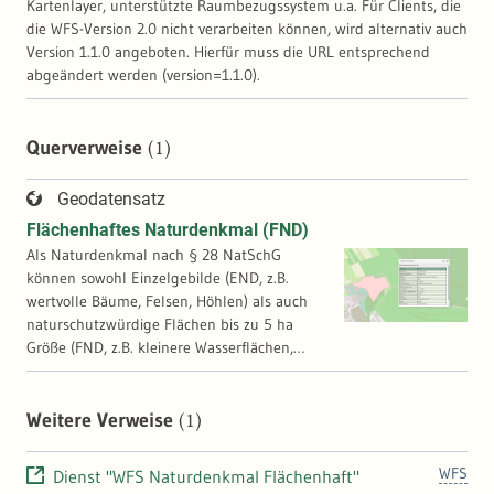
Kartenlayer, unterstützte Raumbezugssystem u.a. Für Clients, die
die WFS-Version 2.0 nicht verarbeiten können, wird alternativ auch
Version 1.1.0 angeboten. Hierfür muss die URL entsprechend
abgeändert werden (version=1.1.0).
(1)
Querverweise
Geodatensatz
Flächenhaftes Naturdenkmal (FND)
Als Naturdenkmal nach § 28 NatSchG
können sowohl Einzelgebilde (END, z.B.
wertvolle Bäume, Felsen, Höhlen) als auch
naturschutzwürdige Flächen bis zu 5 ha
Größe (FND, z.B. kleinere Wasserflächen,
Moore, Heiden) ausgewiesen werden. Ihr
Schutzstatus ist mit dem eines
Naturschutzgebietes vergleichbar. In einigen
(1)
Weitere Verweise
UIS-Werkzeugen werden folgende
Geometrien angeboten: - DST Lokal:
WFS
Dienst "WFS Naturdenkmal Flächenhaft"
automatisierte Liegenschaftskarte (ALKIS) als