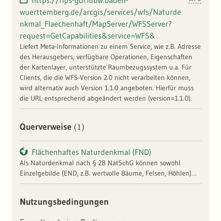
https://rips-gdi.lubw.baden-
wuerttemberg.de/arcgis/services/wfs/Naturde
nkmal_Flaechenhaft/MapServer/WFSServer?
request=GetCapabilities&service=WFS&
Liefert Meta-Informationen zu einem Service, wie z.B. Adresse
des Herausgebers, verfügbare Operationen, Eigenschaften
der Kartenlayer, unterstützte Raumbezugssystem u.a. Für
Clients, die die WFS-Version 2.0 nicht verarbeiten können,
wird alternativ auch Version 1.1.0 angeboten. Hierfür muss
die URL entsprechend abgeändert werden (version=1.1.0).
(1)
Querverweise
Flächenhaftes Naturdenkmal (FND)
Als Naturdenkmal nach § 28 NatSchG können sowohl
Einzelgebilde (END, z.B. wertvolle Bäume, Felsen, Höhlen)
als auch naturschutzwürdige Flächen bis zu 5 ha Größe
(FND, z.B. kleinere Wasserflächen, Moore, Heiden)
Nutzungsbedingungen
ausgewiesen werden. Ihr Schutzstatus ist mit dem eines
Naturschutzgebietes vergleichbar. In einigen UIS-