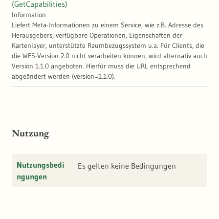
(GetCapabilities)
Erfassungsgrundlage. In diesem Layer sind
Information
nur die Geodaten enthalten, die von der
Liefert Meta-Informationen zu einem Service, wie z.B. Adresse des
zuständigen Behörde bearbeitet werden und
Herausgebers, verfügbare Operationen, Eigenschaften der
im monatlichen Datenaustausch stehen. -
Kartenlayer, unterstützte Raumbezugssystem u.a. Für Clients, die
Dienst landesweit: die komplette Geodaten
die WFS-Version 2.0 nicht verarbeiten können, wird alternativ auch
des Landes liegen als Web Map Service
Version 1.1.0 angeboten. Hierfür muss die URL entsprechend
(WMS), ALKIS-konform vor. In diesem Layer
abgeändert werden (version=1.1.0).
sind die Daten landesweit
zusammengeführt, können jedoch von den
Dienststellen nicht bearbeitet werden. Der
Bestand wird monatlich aktualisiert
Nutzung
Nutzungsbedi
Es gelten keine Bedingungen
ngungen