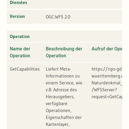
Dienstes
Version
OGC:WFS 2.0
Operation
Name der
Beschreibung der
Aufruf der Operat
Operation
Operation
GetCapabilities
Liefert Meta-
https://rips-gdi.l
Informationen zu
wuerttemberg.de/a
einem Service, wie
Naturdenkmal_Fla
z.B. Adresse des
/WFSServer?
Herausgebers,
request=GetCapabi
verfügbare
Operationen,
Eigenschaften der
Kartenlayer,