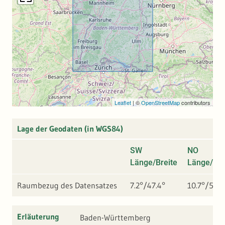
beziehungsweise erfasst werden können. Zu den
beanstandeten Geometriefehlern gehören u.a.
Selbstüberschneidungen (Selfintersections) oder
doppelte Stützpunkte. Die LUBW kann daher keine
Garantie für die Vollständigkeit und Stabilität des
Download-Dienstes (WFS) geben. Bitte prüfen Sie daher
im Bedarfsfall die Vollständigkeit anhand der ebenfalls
Leaflet
|
©
OpenStreetMap
contributors
angebotenen Darstellungsdienste (WMS).
Lage der Geodaten (in WGS84)
SW
NO
Länge/Breite
Länge/Bre
Raumbezug des Datensatzes
7.2°/47.4°
10.7°/50°
Erläuterung
Baden-Württemberg