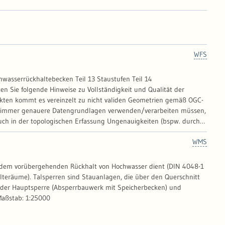
WFS
hwasserrückhaltebecken Teil 13 Staustufen Teil 14
ekten kommt es vereinzelt zu nicht validen Geometrien gemäß OGC-
er immer genauere Datengrundlagen verwenden/verarbeiten müssen,
auch in der topologischen Erfassung Ungenauigkeiten (bspw. durch
ngsweise erfasst werden können. Zu den beanstandeten
WMS
lte Stützpunkte. Die LUBW kann daher keine Garantie für die
er im Bedarfsfall die Vollständigkeit anhand der ebenfalls
 dem vorübergehenden Rückhalt von Hochwasser dient (DIN 4048-1
lteräume). Talsperren sind Stauanlagen, die über den Querschnitt
us der Hauptsperre (Absperrbauwerk mit Speicherbecken) und
Maßstab: 1:25000