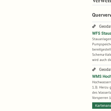
Verwei
Querver
Geodat
WFS Stau
Stauanlagen 
Pumpspeicherbecken und 
bereitgeste
Schema-Vali
wird auch di
Dritt-Softwa
Geodat
Geometriefeh
Vollständigk
WMS Hochw
angebotenen
Hochwasserr
1.3). Hierzu
des Wasserla
Vorsperren 
Kartenans