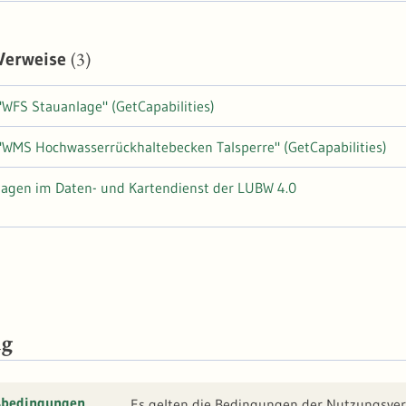
(3)
 Verweise
"WFS Stauanlage" (GetCapabilities)
"WMS Hochwasserrückhaltebecken Talsperre" (GetCapabilities)
lagen im Daten- und Kartendienst der LUBW 4.0
ng
sbedingungen
Es gelten die Bedingungen der Nutzungsver