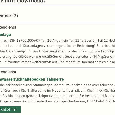
se und Downloads
(2)
weise
endienst
anlage
nach DIN 19700:2004-07 Teil 10 Allgemein Teil 11 Talsperren Teil 12 Hoc
"Stauanlagen von untergeordneter Bedeutung" Bitte beachten Sie folgende Hinweise zu Vollständigkeit und Qualität der
llten Daten: aufgrund von Ungenauigkeiten bei der Erfassung von Fachobj
dierung. Da GIS-Server wie ArcGIS-Server, GeoServer oder UMN MapServ
e Prüfroutine immer weiterentwickelt und mahnt im Toleranzbereich als 
re) an. Dies führt dazu, dass Geometrien nicht mehr dargestellt beziehu
endienst
lern gehören u.a. Selbstüberschneidungen (Selfintersections) oder doppe
eit und Stabilität des Download-Dienstes (WFS) geben. Bitte prüfen Sie dah
asserrückhaltebecken Talsperre
 Darstellungsdienste (WMS).
ückhaltebecken sind Stauanlagen, deren Staubecken ganz oder teilweise
 gehören auch Rückhalteräume im Nebenschluss z.B. am Rhein (IRP-Rückha
ufes hinaus den ganzen Talquerschnitt absperren. Sie bestehen i.d.R. a
(Absperrbauwerke mit Staubecken oder Speicherbecken, DIN 4048-1 1.2). 
icht öffnen