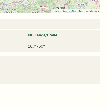
Leaflet
|
©
OpenStreetMap
contributors
NO Länge/Breite
10.7°/50°