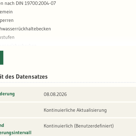
en nach DIN 19700:2004-07
lgemein
sperren
chwasserrückhaltebecken
ustufen
mpspeicherbecken
nlagen von untergeordneter Bedeutung"
ät des Datensatzes
nderung
08.08.2026
Kontinuierliche Aktualisierung
nd
Kontinuierlich (benutzerdefiniert)
erungsintervall