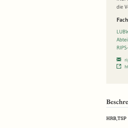
die 
Fach
LUBW
Abte
RIPS
r
h
Beschr
HRB,TSP