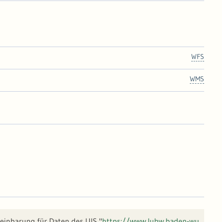
WFS
WMS
einbarung für Daten des UIS "
https://www.lubw.baden-wu