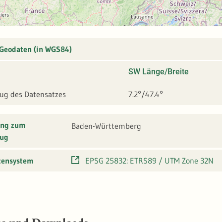
 Geodaten (in WGS84)
SW Länge/Breite
g des Datensatzes
7.2°/47.4°
ung zum
Baden-Württemberg
ug
tensystem
EPSG 25832: ETRS89 / UTM Zone 32N