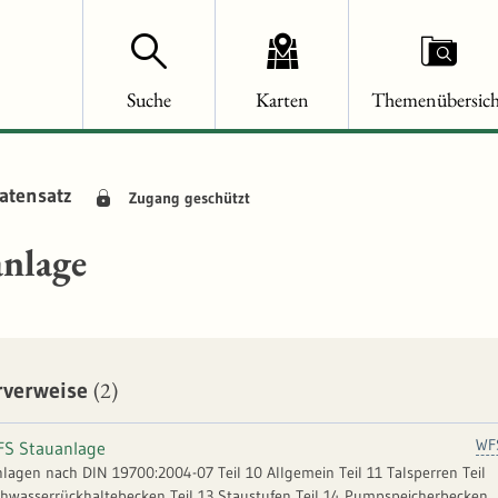
Suche
Karten
Themenübersich
atensatz
Zugang geschützt
anlage
(2)
rverweise
WF
S Stauanlage
lagen nach DIN 19700:2004-07 Teil 10 Allgemein Teil 11 Talsperren Teil
hwasserrückhaltebecken Teil 13 Staustufen Teil 14 Pumpspeicherbecken