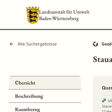
Landesanstalt für Umwelt
Baden-Württemberg
Alle Suchergebnisse
Geod
Stau
Übersicht
Que
Beschreibung
WF
Stauan
Raumbezug
12 Hoc