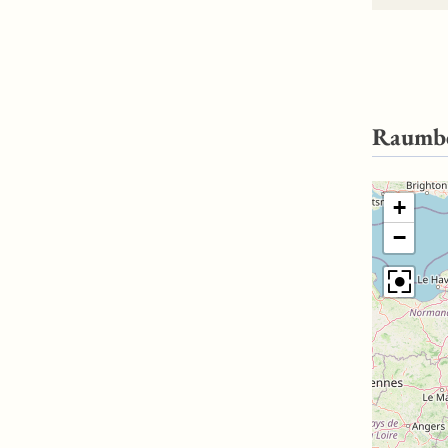
Raumb
+
−