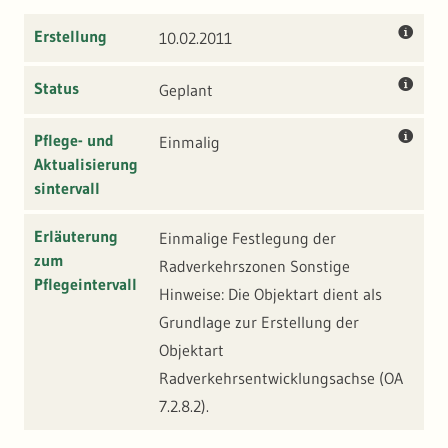
Erstellung
10.02.2011
Ergänzende inhaltliche und strukturelle Überprüfung
sowie Abgleich der Objektart mit der Datenbeschreibung
Status
Geplant
des Datenmodells Radroutenplaner BW erfolgte am
23.10.2013. Die Objektart wurde in diesem Zuge
Pflege- und
Einmalig
namentlich umbenannt in "Radverkehrsnetz". Offen ist
Aktualisierung
sintervall
die Entscheidung und Anpassung der OA bzgl. Erhalt oder
Wegfall der Merkmale Nr. 0 bzw. 2 bis 4 (nicht im
Erläuterung
Einmalige Festlegung der
Datenmodell des Radroutenplaners BW enthalten).
zum
Radverkehrszonen Sonstige
Merkmale 5 bis 12 ergänzt.
Pflegeintervall
Hinweise: Die Objektart dient als
Grundlage zur Erstellung der
Objektart
Radverkehrsentwicklungsachse (OA
7.2.8.2).