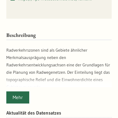
Beschreibung
Radverkehrszonen sind als Gebiete ähnlicher
Merkmalsausprägung neben den
Radverkehrsentwicklungsachsen eine der Grundlagen für
die Planung von Radwegenetzen. Der Einteilung liegt das
topographische Relief und die Einwohnerdichte eines
Gebietes zugrunde.
Mehr
Hinweis: Die vorliegende Beschreibung wurde vom AK-GIS
des Landkreistags (AK-GIS LKT) erarbeitet und am
Aktualität des Datensatzes
01.12.2009 beschlossen.