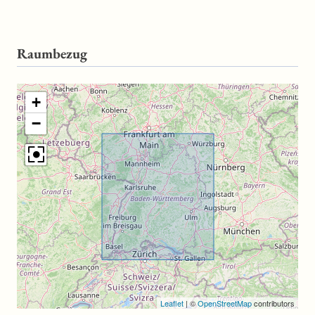
Raumbezug
+
−
Leaflet
|
©
OpenStreetMap
contributors