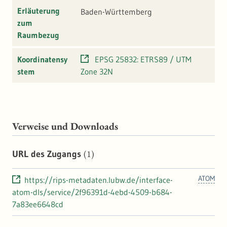
Erläuterung
Baden-Württemberg
zum
Raumbezug
Koordinatensy
EPSG 25832: ETRS89 / UTM
stem
Zone 32N
Verweise und Downloads
(1)
URL des Zugangs
ATOM
https://rips-metadaten.lubw.de/interface-
atom-dls/service/2f96391d-4ebd-4509-b684-
7a83ee6648cd