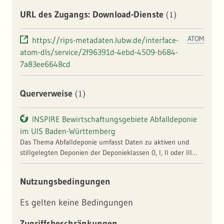
(1)
URL des Zugangs: Download-Dienste
ATOM
https://rips-metadaten.lubw.de/interface-
atom-dls/service/2f96391d-4ebd-4509-b684-
7a83ee6648cd
(1)
Querverweise
INSPIRE Bewirtschaftungsgebiete Abfalldeponie
im UIS Baden-Württemberg
Das Thema Abfalldeponie umfasst Daten zu aktiven und
stillgelegten Deponien der Deponieklassen 0, I, II oder III
sowie Deponieklasse IV (Untertagedeponie). | Prüfung:
Konformität zu INSPIRE Durchführungsbestimmung |
Nutzungsbedingungen
Dateninhalt (Bild): Konformität zu INSPIRE
Durchführungsbestimmung
Es gelten keine Bedingungen
Zugriffsbeschränkungen