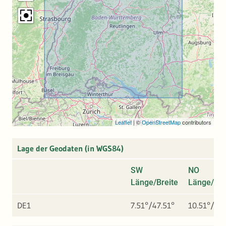
Leaflet
|
©
OpenStreetMap
contributors
Lage der Geodaten (in WGS84)
SW
NO
Länge/Breite
Länge/Bre
DE1
7.51°/47.51°
10.51°/49.