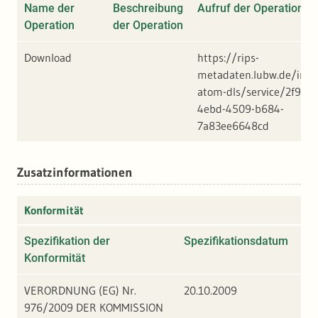
Name der
Beschreibung
Aufruf der Operation
Operation
der Operation
Download
https://rips-
metadaten.lubw.de/inter
atom-dls/service/2f963
4ebd-4509-b684-
7a83ee6648cd
Zusatzinformationen
Konformität
Spezifikation der
Spezifikationsdatum
Gr
Konformität
Ko
VERORDNUNG (EG) Nr.
20.10.2009
976/2009 DER KOMMISSION