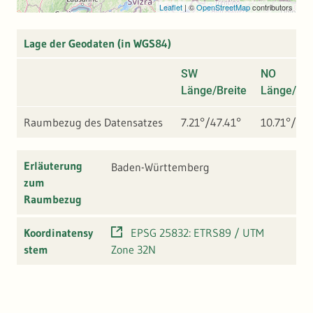
Leaflet
|
©
OpenStreetMap
contributors
Lage der Geodaten (in WGS84)
SW
NO
Länge/Breite
Länge/Bre
Raumbezug des Datensatzes
7.21°/47.41°
10.71°/50.
Erläuterung
Baden-Württemberg
zum
Raumbezug
Koordinatensy
EPSG 25832: ETRS89 / UTM
stem
Zone 32N