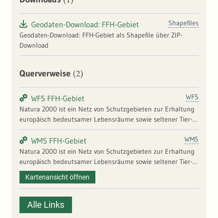
Shapefiles
Geodaten-Download: FFH-Gebiet
Geodaten-Download: FFH-Gebiet als Shapefile über ZIP-
Download
(2)
Querverweise
WFS
WFS FFH-Gebiet
Natura 2000 ist ein Netz von Schutzgebieten zur Erhaltung
europäisch bedeutsamer Lebensräume sowie seltener Tier-
und Pflanzenarten. Die rechtliche Grundlage dieses
WMS
grenzüberschreitenden Naturschutznetzwerks bilden die
WMS FFH-Gebiet
Vogelschutz- und die Fauna-Flora-Habitat (FFH)-Richtlinie der
Natura 2000 ist ein Netz von Schutzgebieten zur Erhaltung
Europäischen Union. Nach den Vorgaben der FFH-Richtlinie
europäisch bedeutsamer Lebensräume sowie seltener Tier-
benennt jeder Mitgliedstaat Gebiete, die für die Erhaltung
und Pflanzenarten. Die rechtliche Grundlage dieses
Kartenansicht öffnen
seltener Tier- und Pflanzenarten sowie typischer oder
grenzüberschreitenden Naturschutznetzwerks bilden die
einzigartiger Lebensräume von europäischer Bedeutung
Vogelschutz- und die Fauna-Flora-Habitat (FFH)-Richtlinie der
wichtig sind. Bitte beachten Sie folgende Hinweise zu
Europäischen Union. Nach den Vorgaben der FFH-Richtlinie
Alle Links
Vollständigkeit und Qualität der bereitgestellten Daten:
benennt jeder Mitgliedstaat Gebiete, die für die Erhaltung