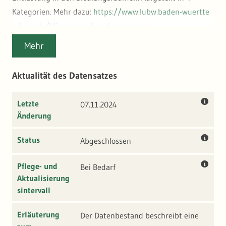
Kategorien. Mehr dazu:
https://www.lubw.baden-wuertte
mberg.de/klimawandel-und-anpassung
Mehr
Aktualität des Datensatzes
Letzte
07.11.2024
Änderung
Status
Abgeschlossen
Pflege- und
Bei Bedarf
Aktualisierung
sintervall
Erläuterung
Der Datenbestand beschreibt eine