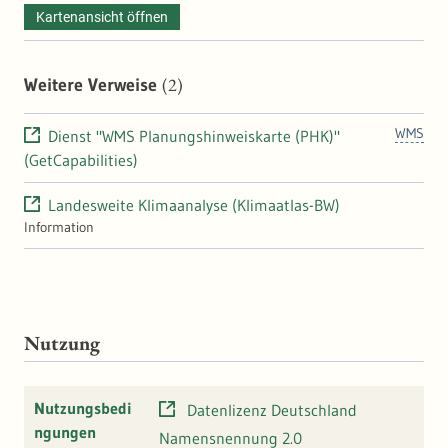
die diese klimatischen Belastungs- und Ausgleichsräume
Kartenansicht öffnen
identifiziert. Anhand der Ergebnisse können flächendeckende
Informationen zu Hot Spots und schützenswerten
Ausgleichsräumen gewonnen werden. Diese können der Landes-,
(2)
Weitere Verweise
Regional- und Stadtplanung als wichtige Hinweise für
Handlungspotentiale oder zur Ausweisung von Flächen zur
Siedlungs- bzw. Gewerbeentwicklung dienen.
WMS
Dienst "WMS Planungshinweiskarte (PHK)"
(GetCapabilities)
Landesweite Klimaanalyse (Klimaatlas-BW)
Information
Nutzung
Nutzungsbedi
Datenlizenz Deutschland
ngungen
Namensnennung 2.0