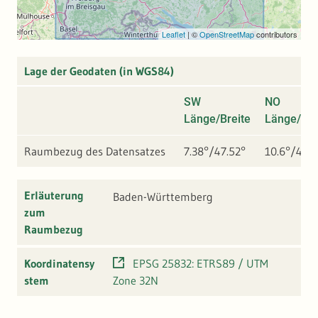
Leaflet
|
©
OpenStreetMap
contributors
Lage der Geodaten (in WGS84)
SW
NO
Länge/Breite
Länge/Bre
Raumbezug des Datensatzes
7.38°/47.52°
10.6°/49.8
Erläuterung
Baden-Württemberg
zum
Raumbezug
Koordinatensy
EPSG 25832: ETRS89 / UTM
stem
Zone 32N