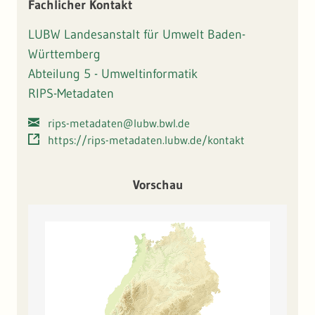
Fachlicher Kontakt
oder zur Ausweisung von Flächen zur Siedlungs- bzw.
Gewerbeentwicklung dienen.
LUBW Landesanstalt für Umwelt Baden-
Württemberg
Abteilung 5 - Umweltinformatik
RIPS-Metadaten
rips-metadaten@lubw.bwl.de
https://rips-metadaten.lubw.de/kontakt
Vorschau