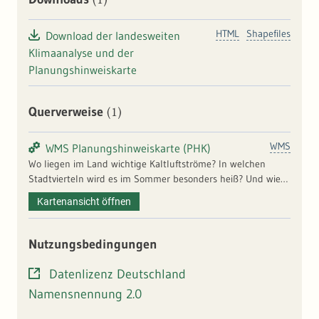
HTML
Shapefiles
Download der landesweiten
Klimaanalyse und der
Planungshinweiskarte
(1)
Querverweise
WMS
WMS Planungshinweiskarte (PHK)
Wo liegen im Land wichtige Kaltluftströme? In welchen
Stadtvierteln wird es im Sommer besonders heiß? Und wie
oft ist mit einer gesundheitlichen Belastung durch die
Kartenansicht öffnen
erhöhten Temperaturen zu rechnen? Auf der Klimaanalyse
des Landes basiert eine hochaufgelöste
Planungshinweiskarte (50 x 50 m), die diese klimatischen
Nutzungsbedingungen
Belastungs- und Ausgleichsräume identifiziert. Anhand der
Ergebnisse können flächendeckende Informationen zu Hot
Datenlizenz Deutschland
Spots und schützenswerten Ausgleichsräumen gewonnen
Namensnennung 2.0
werden. Diese können der Landes-, Regional- und
Stadtplanung als wichtige Hinweise für Handlungspotentiale