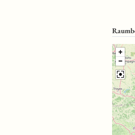
Raumb
+
−