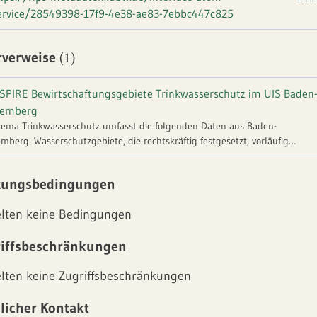
ervice/28549398-17f9-4e38-ae83-7ebbc447c825
(1)
rverweise
SPIRE Bewirtschaftungsgebiete Trinkwasserschutz im UIS Baden
temberg
ema Trinkwasserschutz umfasst die folgenden Daten aus Baden-
mberg: Wasserschutzgebiete, die rechtskräftig festgesetzt, vorläufig
dnet, fachtechnisch abgegrenzt und im Festsetzungsverfahren befindlich
asserschutzgebietszonen, die festgesetzt und vorläufig angeordnet sind.
zungsbedingungen
nen werden nur mit zusammengefassten Zonen I und II bzw. IIA oder IIB
runterladen bereitgestellt. Heilquellenschutzgebiete, die rechtskräftig
elten keine Bedingungen
setzt und vorläufig angeordnet sind. | Prüfung: Konformität zu INSPIRE
ührungsbestimmung | Dateninhalt (Bild): Konformität zu INSPIRE
iffsbeschränkungen
führungsbestimmung
elten keine Zugriffsbeschränkungen
licher Kontakt