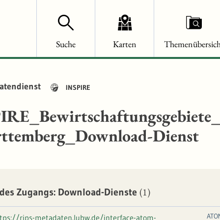
Suche
Karten
Themenübersich
atendienst
INSPIRE
IRE_Bewirtschaftungsgebiete_
ttemberg_Download-Dienst
(1)
des Zugangs: Download-Dienste
ATO
tps://rips-metadaten.lubw.de/interface-atom-