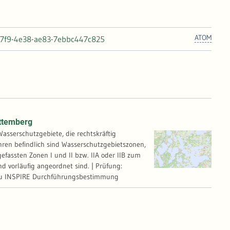
ATOM
-17f9-4e38-ae83-7ebbc447c825
ttemberg
sserschutzgebiete, die rechtskräftig
hren befindlich sind Wasserschutzgebietszonen,
fassten Zonen I und II bzw. IIA oder IIB zum
nd vorläufig angeordnet sind. | Prüfung:
t zu INSPIRE Durchführungsbestimmung