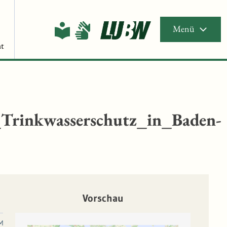
Menü
t
Trinkwasserschutz_in_Baden-
Vorschau
M