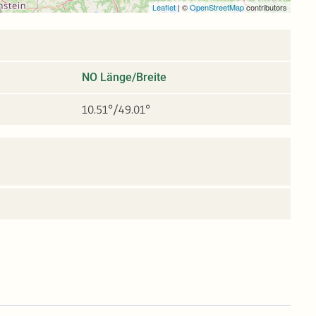
Leaflet
|
©
OpenStreetMap
contributors
NO Länge/Breite
10.51°/49.01°