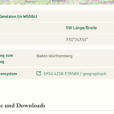
 Geodaten (in WGS84)
SW Länge/Breite
7.51°/47.51°
ung zum
Baden-Württemberg
ug
tensystem
EPSG 4258: ETRS89 / geographisch
se und Downloads