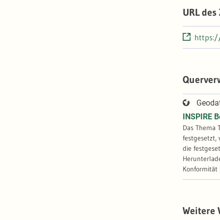
URL des
https:
Querver
Geoda
INSPIRE B
Das Thema T
festgesetzt,
die festgese
Herunterlade
Konformität
Weitere