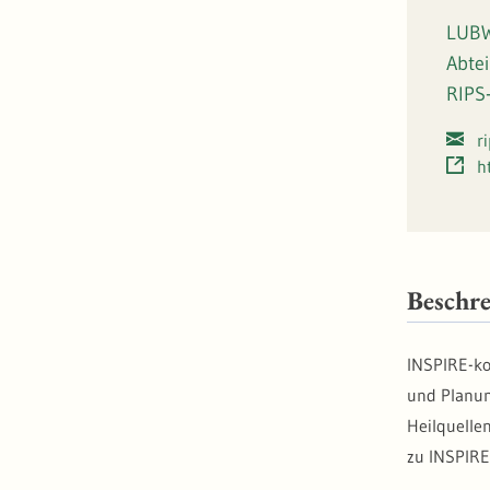
LUBW
Abte
RIPS
r
h
Beschr
INSPIRE-ko
und Planun
Heilquelle
zu INSPIR