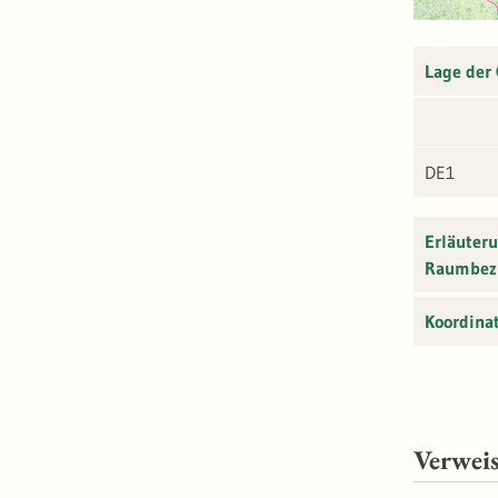
Lage der
DE1
Erläuter
Raumbez
Koordina
Verwei