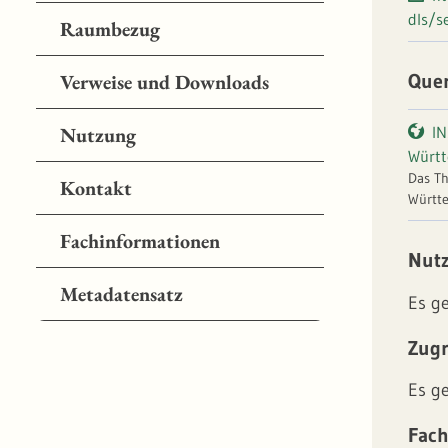
dls/s
Raumbezug
Que
Verweise und Downloads
Nutzung
IN
Würt
Das Th
Kontakt
Württe
angeor
Fachinformationen
sind W
Nut
WSG-Zo
zum He
Metadatensatz
Es g
festge
Durchf
Zugr
Durch
Es g
Fach