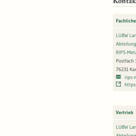
Kontak
Fachliche
LUBW Lan
Abteilung
RIPS-Met
Postfach 
76231 Ka
rips
https
Vertrieb
LUBW Lan
Abteilung