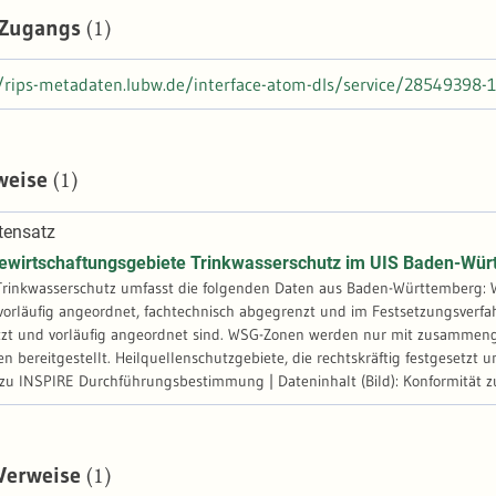
(1)
 Zugangs
//rips-metadaten.lubw.de/interface-atom-dls/service/28549398
(1)
weise
tensatz
ewirtschaftungsgebiete Trinkwasserschutz im UIS Baden-Wür
rinkwasserschutz umfasst die folgenden Daten aus Baden-Württemberg: Wa
 vorläufig angeordnet, fachtechnisch abgegrenzt und im Festsetzungsverfa
tzt und vorläufig angeordnet sind. WSG-Zonen werden nur mit zusammenge
n bereitgestellt. Heilquellenschutzgebiete, die rechtskräftig festgesetzt u
 zu INSPIRE Durchführungsbestimmung | Dateninhalt (Bild): Konformitä
(1)
 Verweise