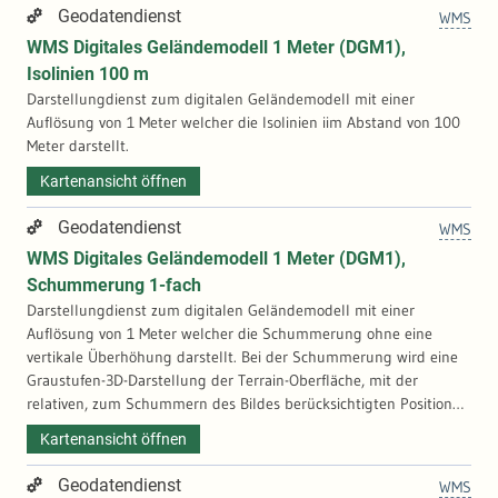
Geodatendienst
WMS
WMS Digitales Geländemodell 1 Meter (DGM1),
Isolinien 100 m
Darstellungdienst zum digitalen Geländemodell mit einer
Auflösung von 1 Meter welcher die Isolinien iim Abstand von 100
Meter darstellt.
Kartenansicht öffnen
Geodatendienst
WMS
WMS Digitales Geländemodell 1 Meter (DGM1),
Schummerung 1-fach
Darstellungdienst zum digitalen Geländemodell mit einer
Auflösung von 1 Meter welcher die Schummerung ohne eine
vertikale Überhöhung darstellt. Bei der Schummerung wird eine
Graustufen-3D-Darstellung der Terrain-Oberfläche, mit der
relativen, zum Schummern des Bildes berücksichtigten Position
der Sonne erzeugt. Schummerung ist eine Methode zum
Kartenansicht öffnen
Visualisieren von Terrain, das durch eine Lichtquelle und die
Neigung und Ausrichtung der Höhenoberfläche bestimmt wird. Es
Geodatendienst
WMS
handelt sich um eine qualitative Methode zum Visualisieren von