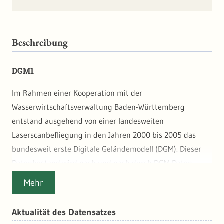
Beschreibung
DGM1
Im Rahmen einer Kooperation mit der
Wasserwirtschaftsverwaltung Baden-Württemberg
entstand ausgehend von einer landesweiten
Laserscanbefliegung in den Jahren 2000 bis 2005 das
bundesweit erste Digitale Geländemodell (DGM). Dieser
Datenbestand wird nach und nach durch DGM Daten
ersetzt, die aus den Laserscandaten der Befliegungen ab
Mehr
2016 berechnet werden.
Aus den Last Pulse Daten der Laserscanbefliegungen in
Aktualität des Datensatzes
den Jahren 2000 bis 2005 wurde flächendeckend für