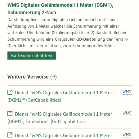
WMS Digitales Geländemodell 1 Meter (DGM1),
Topografie, die keine absoluten Höhenwerte liefert.
Schummerung 2-fach
Darstellungdienst zum digitalen Geländemodell mit einer
Auflösung von 1 Meter welcher die Schummerung mit einer
vertikalen Überhöhung (Skalierungsfaktor = 2) darstellt. Bei der
Schummerung wird eine Graustufen-3D-Darstellung der Terrain-
Oberfläche, mit der relativen, zum Schummern des Bildes
berücksichtigten Position der Sonne erzeugt. Schummerung ist
Kartenansicht öffnen
eine Methode zum Visualisieren von Terrain, das durch eine
Lichtquelle und die Neigung und Ausrichtung der
Höhenoberfläche bestimmt wird. Es handelt sich um eine
(9)
Weitere Verweise
qualitative Methode zum Visualisieren von Topografie, die keine
absoluten Höhenwerte liefert.
WMS
Dienst "WMS Digitales Geländemodell 1 Meter
(DGM1)" (GetCapabilities)
WMS
Dienst "WMS Digitales Geländemodell 1 Meter
(DGM1), Exposition" (GetCapabilities)
WMS
Dienst "WMS Digitales Geländemodell 1 Meter