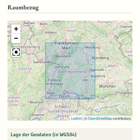
Höhenwerte liefert.
Raumbezug
+
−
Leaflet
|
©
OpenStreetMap
contributors
Lage der Geodaten (in WGS84)