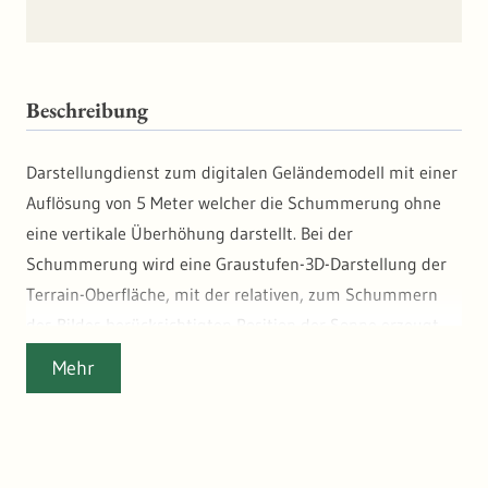
Beschreibung
Darstellungdienst zum digitalen Geländemodell mit einer
Auflösung von 5 Meter welcher die Schummerung ohne
eine vertikale Überhöhung darstellt. Bei der
Schummerung wird eine Graustufen-3D-Darstellung der
Terrain-Oberfläche, mit der relativen, zum Schummern
des Bildes berücksichtigten Position der Sonne erzeugt.
Schummerung ist eine Methode zum Visualisieren von
Mehr
Terrain, das durch eine Lichtquelle und die Neigung und
Ausrichtung der Höhenoberfläche bestimmt wird. Es
handelt sich um eine qualitative Methode zum
Visualisieren von Topografie, die keine absoluten