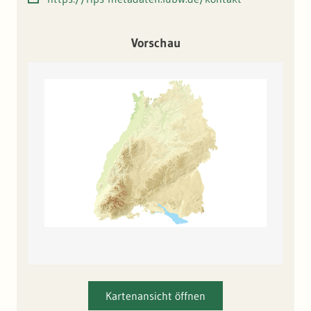
Höhenwerte werden in einem regelmäßigen Gitter im
Abstand von 1 Meter (DGM1) und 5 Meter (DGM5)
gespeichert.
Vorschau
Kartenansicht öffnen