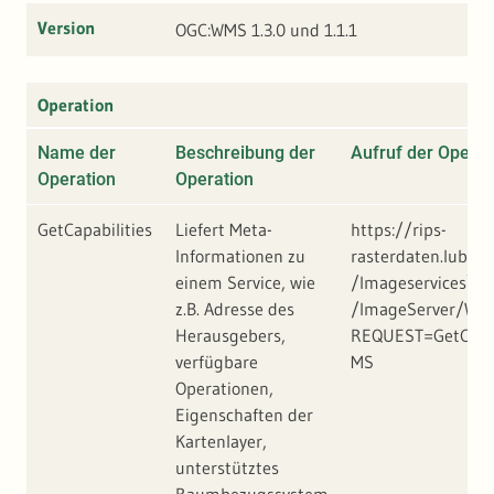
Version
OGC:WMS 1.3.0 und 1.1.1
Operation
Name der
Beschreibung der
Aufruf der Operat
Operation
Operation
GetCapabilities
Liefert Meta-
https://rips-
Informationen zu
rasterdaten.lubw.b
einem Service, wie
/Imageservices\G
z.B. Adresse des
/ImageServer/WM
Herausgebers,
REQUEST=GetCapa
verfügbare
MS
Operationen,
Eigenschaften der
Kartenlayer,
unterstütztes