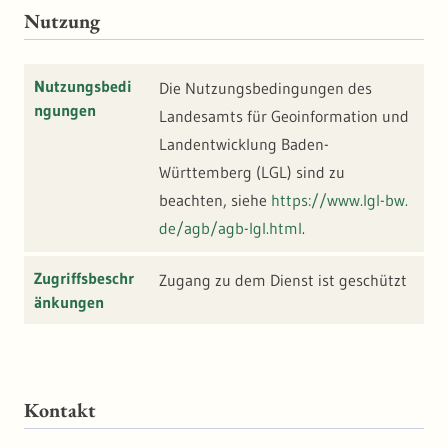
beschreibt die Geländeoberfläche ohne Vegetation, Bebauung,
Nutzung
Infrastruktur- oder Verkehrsobjekte anhand von Geländepunkten.
Die Geländepunkte sind durch dreidimensionale
Koordinatenwerte definiert. Die Höhenwerte werden in einem
Nutzungsbedi
Die Nutzungsbedingungen des
regelmäßigen Gitter im Abstand von 1 Meter (DGM1) und 5 Meter
ngungen
Landesamts für Geoinformation und
(DGM5) gespeichert.
Landentwicklung Baden-
Württemberg (LGL) sind zu
beachten, siehe
https://www.lgl-bw.
de/agb/agb-lgl.html
.
Zugriffsbeschr
Zugang zu dem Dienst ist geschützt
änkungen
Kontakt