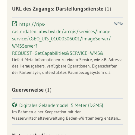
(1)
URL des Zugangs: Darstellungsdienste
WMS
https://rips-
rasterdaten.lubw.bwl.de/arcgis/services/Image
services\GEO_UIS_01000306001/ImageServer/
WMSServer?
REQUEST=GetCapabilities&SERVICE=WMS&
Liefert Meta-Informationen zu einem Service, wie z.B. Adresse
des Herausgebers, verfügbare Operationen, Eigenschaften
der Kartenlayer, unterstütztes Raumbezugssystem u.a.
(1)
Querverweise
Digitales Geländemodell 5 Meter (DGM5)
Im Rahmen einer Kooperation mit der
Wasserwirtschaftsverwaltung Baden-Württemberg entstand
ausgehend von einer landesweiten Laserscanbefliegung in
den Jahren 2000 bis 2005 das bundesweit erste Digitale