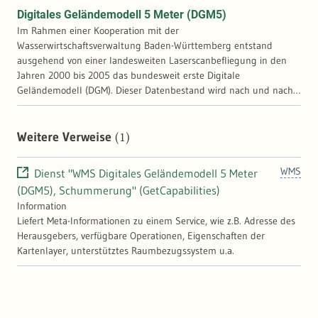
Digitales Geländemodell 5 Meter (DGM5)
Im Rahmen einer Kooperation mit der
Wasserwirtschaftsverwaltung Baden-Württemberg entstand
ausgehend von einer landesweiten Laserscanbefliegung in den
Jahren 2000 bis 2005 das bundesweit erste Digitale
Geländemodell (DGM). Dieser Datenbestand wird nach und nach
durch DGM Daten ersetzt, die aus den Laserscandaten der
Befliegungen ab 2016 berechnet werden. Aus den Last Pulse
Daten der Laserscanbefliegungen in den Jahren 2000 bis 2005
(1)
Weitere Verweise
wurde flächendeckend für Baden-Württemberg ein digitales
Geländemodell (DGM) berechnet. Im Gegensatz zu den
WMS
Dienst "WMS Digitales Geländemodell 5 Meter
unregelmäßigen Punktwolken in den Originaldaten der
(DGM5), Schummerung" (GetCapabilities)
Laserscanbefliegungen enthält das daraus berechnete DGM ein
Information
regelmäßiges Punktgitter mit gleichbleibendem Punktabstand.
Liefert Meta-Informationen zu einem Service, wie z.B. Adresse des
Punktuell wurden ab 2005 diese Daten aus terrestrischen
Herausgebers, verfügbare Operationen, Eigenschaften der
Laserscanerfassungen aktualisiert. Sie werden im Höhensystem
Kartenlayer, unterstütztes Raumbezugssystem u.a.
NN (DHHN12 mit Höhenstatus 130) gehalten. Der Datenbestand
wird nach und nach durch DGM Daten ersetzt, die aus den
Laserscandaten der Befliegungen ab 2016 berechnet werden. Die
Daten werden im Höhensystem NHN (DHHN2016 mit
Höhenstatus 170) gehalten. Das DGM von Baden-Württemberg