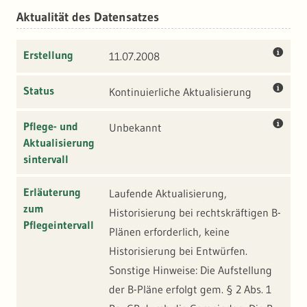
Festsetzungen rechtsverbindlich die bauliche und
Aktualität des Datensatzes
sonstige Nutzung der Grundstücke des Plangebiets. Nach
ihrem Inhalt wird zwischen qualifizierten, einfachen und
Erstellung
11.07.2008
vorhabensbezogenen B-Plänen unterschieden (§ 30
BauGB bzw. § 12 BauGB). Die Aufstellung des B-Plans
Status
Kontinuierliche Aktualisierung
erfolgt gemäß §§ 8-11 und 13 BauGB sowie § 12 BauGB.
Pflege- und
Unbekannt
Fachlich: Räumlicher Geltungsbereich und bauliche
Aktualisierung
sintervall
Festsetzungen (Karte und Text).
Erläuterung
Laufende Aktualisierung,
Hinweis: Die vorliegende Beschreibung wurde vom AK-GIS
zum
Historisierung bei rechtskräftigen B-
des Landkreistags (AK-GIS LKT) erarbeitet und am
Pflegeintervall
Plänen erforderlich, keine
03.06.2008 beschlossen.
Historisierung bei Entwürfen.
Sonstige Hinweise: Die Aufstellung
der B-Pläne erfolgt gem. § 2 Abs. 1