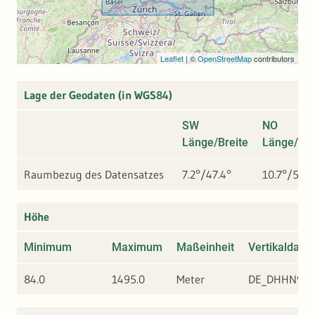
Leaflet
|
©
OpenStreetMap
contributors
Lage der Geodaten (in WGS84)
SW
NO
Länge/Breite
Länge/Bre
Raumbezug des Datensatzes
7.2°/47.4°
10.7°/50°
Höhe
Minimum
Maximum
Maßeinheit
Vertikaldatu
84.0
1495.0
Meter
DE_DHHN92