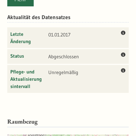
Plochingen und Mannheim im Neckar-Einzugsgebiet,
dessen Wasserkraftanlagen durchweg eine Leistung von
Aktualität des Datensatzes
mehr als 1 MW aufweisen.
Zur Ermittlung der Wasserkraftpotenziale wurden an
Letzte
01.01.2017
fischökologischen Erfordernissen orientierte
Änderung
standardisierte Festlegungen zu ökologischen Abflüssen
getroffen, insbesondere anhand des Wasserkrafterlasses
Status
Abgeschlossen
Baden-Württemberg.
Pflege- und
Unregelmäßig
Aktualisierung
sintervall
Raumbezug