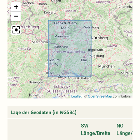
+
−
Leaflet
|
©
OpenStreetMap
contributors
Lage der Geodaten (in WGS84)
SW
NO
Länge/Breite
Länge/Bre