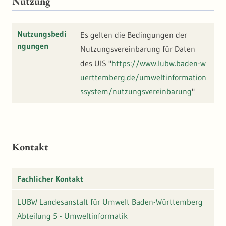
Nutzung
dass Geometrien nicht mehr dargestellt beziehungsweise erfasst
werden können. Zu den beanstandeten Geometriefehlern
gehören u.a. Selbstüberschneidungen (Selfintersections) oder
Nutzungsbedi
Es gelten die Bedingungen der
doppelte Stützpunkte. Die LUBW kann daher keine Garantie für
ngungen
die Vollständigkeit und Stabilität des Download-Dienstes (WFS)
Nutzungsvereinbarung für Daten
geben. Bitte prüfen Sie daher im Bedarfsfall die Vollständigkeit
des UIS "
https://www.lubw.baden-w
anhand der ebenfalls angebotenen Darstellungsdienste (WMS).
uerttemberg.de/umweltinformation
ssystem/nutzungsvereinbarung
"
Kontakt
Fachlicher Kontakt
LUBW Landesanstalt für Umwelt Baden-Württemberg
Abteilung 5 - Umweltinformatik