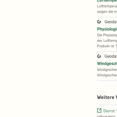
Lufttempe
Lufttemperat
zeigen die 
Geoda
Physiolog
Die Physiol
der Lufttemp
Geoda
Windgesch
Windgeschwin
Weitere
Dienst 
Information