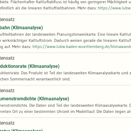
iete. Flächenhafter Kaltluftabfluss ist häufig von geringerer Mächtigkeit u
störungsempfindlich als die linearen Kaltluftleitbahnen. Mehr dazu:
https://www.lubw
tensatz
itbahn (Klimaanalyse)
luftleitbahnen der landesweiten Planungshinweiskarte. Eine lineare Kaltluf
n wirkmächtiger Kaltluftstrom. Dadurch weisen gerade die linearen Kaltluf
Neubebauung auf. Mehr dazu:
https://www.lubw.baden-wuerttemberg.de/klimawand
tensatz
oduktionsrate (Klimaanalyse)
uktionsrate. Das Produkt ist Teil der landesweiten Klimaanalysekarte und z
ischen Sommernacht verantwortlich sind.
tensatz
olumenstromdichte (Klimaanalyse)
menstromdichte. Die Daten sind Teil der landesweiten Klimaanalysekarte. D
mten Ort zu einer bestimmten Uhrzeit im Modelllauf. Die Daten liegen als
tensatz