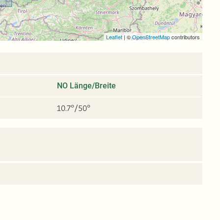
Leaflet
|
©
OpenStreetMap
contributors
NO Länge/Breite
10.7°/50°