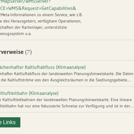
e/MapServer/WMSServer?
ICE=WMS&Request=GetCapabilities&
t Meta-Informationen zu einem Service, wie z.B.
e des Herausgebers, verfügbare Operationen,
chaften der Kartenlayer, unterstützte
ezugssystem u.a.
(7)
rverweise
ächenhafter Kaltluftabfluss (Klimaanalyse)
nhafter Kaltluftabfluss der landesweiten Planungshinweiskarte. Die Daten
 die Kaltluftströme von den Ausgleichsräumen in die Siedlungsgebiete.
nhafter Kaltluftabfluss ist häufig von geringerer Mächtigkeit und
eite, aber bei einzelnen, kleinen Eingriffen weniger störungsempfindlich
ltluftleitbahn (Klimaanalyse)
als die linearen Kaltluftleitbahnen. Mehr dazu:
https://www.lubw.baden-wuertte
e Kaltluftleitbahnen der landesweiten Planungshinweiskarte. Eine lineare
.de/klimawandel-und-anpassung
ftleitbahn hat nur eine fokussierte Schneise zur Verfügung und ist in der
ein wirkmächtiger Kaltluftstrom. Dadurch weisen gerade die linearen
ftleitbahnen eine erhöhte Empfindlichkeit gegenüber z.B. einer
e Links
Neubebauung auf. Mehr dazu:
https://www.lubw.baden-wuerttemberg.de/klim
l-und-anpassung