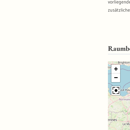
vorliegend
zusätzlich
Raumb
+
−