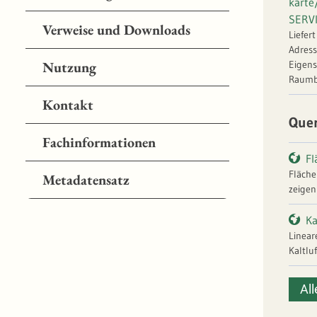
kart
SERV
Verweise und Downloads
Liefer
Adress
Eigens
Nutzung
Raumb
Kontakt
Que
Fachinformationen
Fl
Fläche
Metadatensatz
zeigen
Fläche
Reichw
Ka
Linear
mberg
Kaltlu
Regel 
Kaltlu
All
wande