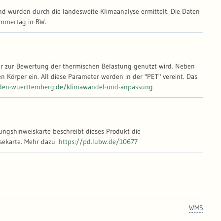
nd wurden durch die landesweite Klimaanalyse ermittelt. Die Daten
ommertag in BW.
der zur Bewertung der thermischen Belastung genutzt wird. Neben
 Körper ein. All diese Parameter werden in der "PET" vereint. Das
den-wuerttemberg.de/klimawandel-und-anpassung
nungshinweiskarte beschreibt dieses Produkt die
Windgeschwindigkeit und -richtung der Kaltluft, jedoch für die landesweite Klimaanalysekarte. Mehr dazu:
https://pd.lubw.de/10677
WMS