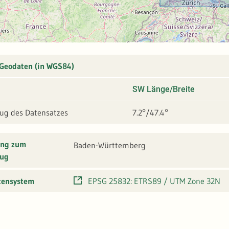
 Geodaten (in WGS84)
SW Länge/Breite
g des Datensatzes
7.2°/47.4°
ung zum
Baden-Württemberg
ug
tensystem
EPSG 25832: ETRS89 / UTM Zone 32N