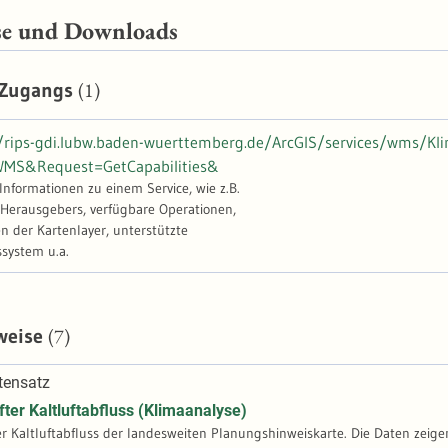
se und Downloads
(1)
 Zugangs
//rips-gdi.lubw.baden-wuerttemberg.de/ArcGIS/services/wms/K
MS&Request=GetCapabilities&
-Informationen zu einem Service, wie z.B.
 Herausgebers, verfügbare Operationen,
n der Kartenlayer, unterstützte
ystem u.a.
(7)
weise
tensatz
ter Kaltluftabfluss (Klimaanalyse)
r Kaltluftabfluss der landesweiten Planungshinweiskarte. Die Daten zeige