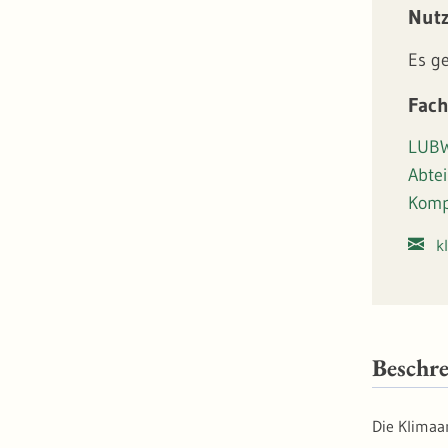
Nut
Es g
Fach
LUBW
Abtei
Komp
k
Beschr
Die Klimaa