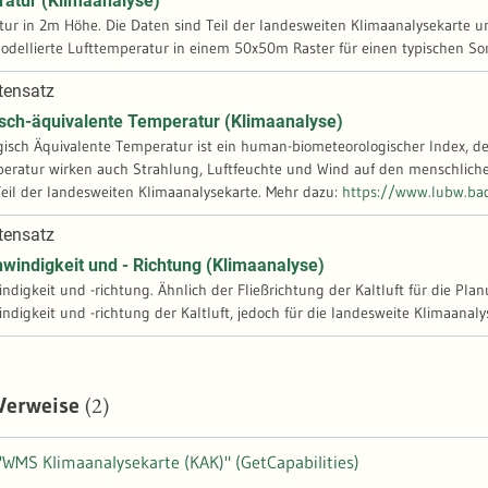
ratur (Klimaanalyse)
ur in 2m Höhe. Die Daten sind Teil der landesweiten Klimaanalysekarte u
modellierte Lufttemperatur in einem 50x50m Raster für einen typischen S
tensatz
isch-äquivalente Temperatur (Klimaanalyse)
ogisch Äquivalente Temperatur ist ein human-biometeorologischer Index, 
eratur wirken auch Strahlung, Luftfeuchte und Wind auf den menschlichen
Produkt ist Teil der landesweiten Klimaanalysekarte. Mehr dazu:
https://www.lubw.ba
tensatz
windigkeit und - Richtung (Klimaanalyse)
digkeit und -richtung. Ähnlich der Fließrichtung der Kaltluft für die Pla
(2)
 Verweise
"WMS Klimaanalysekarte (KAK)" (GetCapabilities)