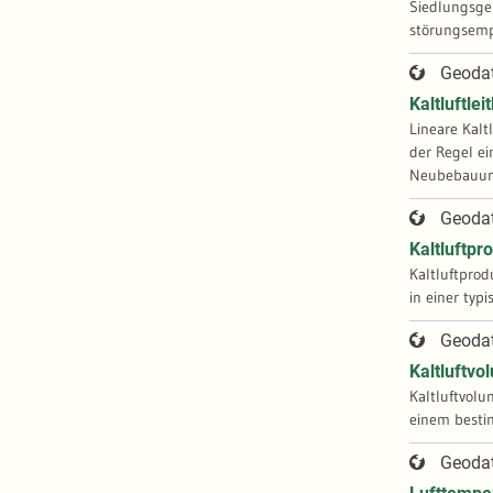
Siedlungsgeb
Geoda
Kaltluftle
Lineare Kalt
der Regel ei
Geoda
Kaltluftpr
Kaltluftprod
in einer typ
Geoda
Kaltluftv
Kaltluftvolu
einem bestim
Geoda