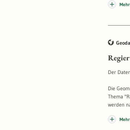
Mehr 
verwende
geometris
Uferlinie
Geoda
Regier
Der Daten
Die Geome
Thema "Re
werden na
Württembe
Mehr 
Analog wi
verfahren