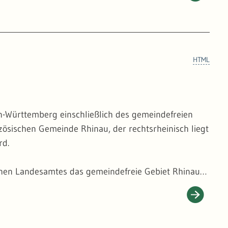
hert. Darüber hinaus wird im Bereich des Bodensees
nsee - Untersee" als Grenzlinie verwendet.
HTML
n-Württemberg einschließlich des gemeindefreien
zösischen Gemeinde Rhinau, der rechtsrheinisch liegt
rd.
ischen Landesamtes das gemeindefreie Gebiet Rhinau
Teile des Naturschutzgebietes Taubergießen und ist
Bedeutung.