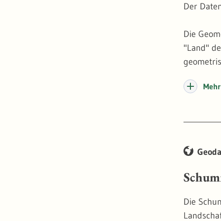
Der Daten
Die Geome
"Land" de
geometris
Analog wi
Mehr 
hierfür 
wird geom
die Uferl
Geoda
Schum
Die Schum
Landschaf