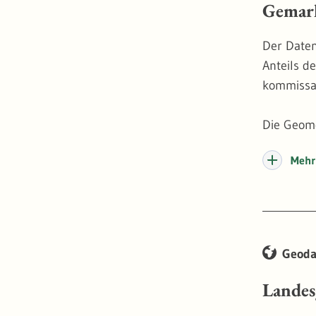
Gemar
Der Daten
Anteils d
kommissar
Die Geom
aufbereit
Mehr 
mit den S
Geoda
Landes