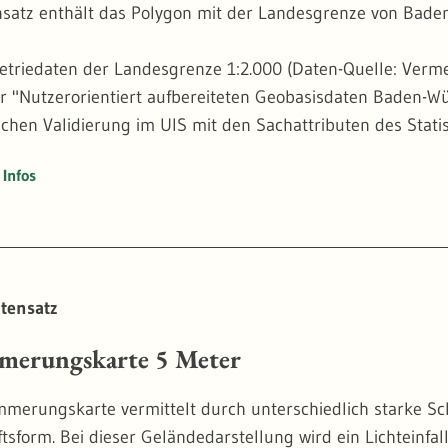
satz enthält das Polygon mit der Landesgrenze von Bade
triedaten der Landesgrenze 1:2.000 (Daten-Quelle: Ver
r "Nutzerorientiert aufbereiteten Geobasisdaten Baden-
chen Validierung im UIS mit den Sachattributen des Stat
rd mit der Landesgrenze 1:10.000 (Daten-Quelle: Erfassun
Infos
verwendeten Geometriedaten entstammen dem Basis-DLM T
etrisch validiert und hinsichtlich der Sachdaten angereic
inie der AWGN-Fachobjekte "Bodensee - Obersee" und "Bode
tensatz
merungskarte 5 Meter
merungskarte vermittelt durch unterschiedlich starke Sc
tsform. Bei dieser Geländedarstellung wird ein Lichteinf