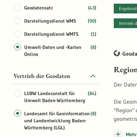
Geodatensatz
(43)
Ergebnis
Darstellungsdienst WMS
(90)
Vertrieb
Darstellungsdienst WMTS
(1)
Umwelt-Daten und -Karten
(8)
Geoda
Online
Regio
Vertrieb der Geodaten
Der Daten
LUBW Landesanstalt für
(84)
Umwelt Baden-Württemberg
Die Geome
"Region" 
Landesamt für Geoinformation
(8)
geometris
und Landentwicklung Baden-
Analog wi
Württemberg (LGL)
Mehr 
hierfür 