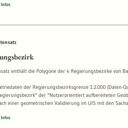
Infos
ten Geometriedaten entstammen dem Basis-DLM Thema "Kr
ch validiert und hinsichtlich der Sachdaten angereichert.
 der AWGN-Fachobjekte "Bodensee - Obersee" und "Bodense
tensatz
ungsbezirk
satz enthält die Polygone der 4 Regierungsbezirke von 
triedaten der Regierungsbezirksgrenze 1:2.000 (Daten-Q
gierungsbezirk" der "Nutzerorientiert aufbereiteten G
ch einer geometrischen Validierung im UIS mit den Sacha
rg verknüpft.
Infos
rd mit der Regierungsbezirksgrenze 1:10.000 (Daten-Quel
. Die hierfür verwendeten Geometriedaten entstammen d