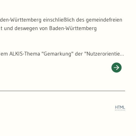
den-Württemberg einschließlich des gemeindefreien
iegt und deswegen von Baden-Württemberg
em ALKIS-Thema "Gemarkung" der "Nutzerorientiert
erden nach einer geometrischen Validierung im UIS
temberg verknüpft.
HTML