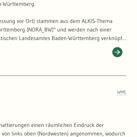
n-Württemberg.
messung vor Ort) stammen aus dem ALKIS-Thema
Württemberg (NORA_BW)" und werden nach einer
istischen Landesamtes Baden-Württemberg verknüpft.
g aus dem Digitalen Orthophoto) verfahren. Die
hema "Land" aus NORA_BW. Auch dieser Datensatz
hert. Darüber hinaus wird im Bereich des Bodensees
nsee - Untersee" als Grenzlinie verwendet.
WMS
hattierungen einen räumlichen Eindruck der
all von links oben (Nordwesten) angenommen, wodurch