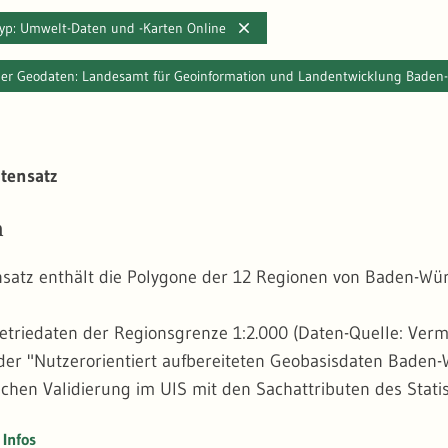
typ: Umwelt-Daten und -Karten Online
 der Geodaten: Landesamt für Geoinformation und Landentwicklung Bade
tensatz
n
satz enthält die Polygone der 12 Regionen von Baden-Wü
triedaten der Regionsgrenze 1:2.000 (Daten-Quelle: Ve
der "Nutzerorientiert aufbereiteten Geobasisdaten Bade
chen Validierung im UIS mit den Sachattributen des Stat
rd mit der Regionsgrenze 1:10.000 (Daten-Quelle: Erfassu
Infos
verwendeten Geometriedaten entstammen dem Basis-DLM T