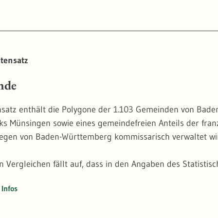
etrisch validiert und hinsichtlich der Sachdaten angereic
inie der AWGN-Fachobjekte "Bodensee - Obersee" und "Bode
tensatz
nde
satz enthält die Polygone der 1.103 Gemeinden von Bade
ks Münsingen sowie eines gemeindefreien Anteils der fran
egen von Baden-Württemberg kommissarisch verwaltet wi
en Vergleichen fällt auf, dass in den Angaben des Statist
Baden-Württemberg gezählt wird. Besagtes Gebiet enthält 
Infos
 die Umwelt- und Naturschutzverwaltung von erheblicher 