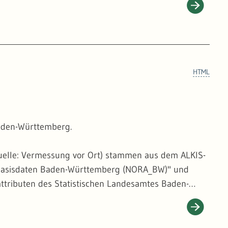
eis" aus NORA_BW. Auch dieser Datensatz wird
 Darüber hinaus wird im Bereich des Bodensees die
e - Untersee" als Grenzlinie verwendet.
HTML
Baden-Württemberg.
uelle: Vermessung vor Ort) stammen aus dem ALKIS-
eobasisdaten Baden-Württemberg (NORA_BW)" und
ttributen des Statistischen Landesamtes Baden-
le: Erfassung aus dem Digitalen Orthophoto)
em Basis-DLM Thema "Regierungsbezirk" aus