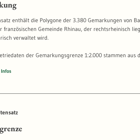
kung
satz enthält die Polygone der 3.380 Gemarkungen von Ba
er französischen Gemeinde Rhinau, der rechtsrheinisch l
isch verwaltet wird.
etriedaten der Gemarkungsgrenze 1:2.000 stammen aus d
eten Geobasisdaten Baden-Württemberg (NORA_BW)" und w
Infos
achattributen des Statistischen Landesamtes Baden-Würt
tensatz
grenze