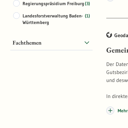
Regierungspräsidium Freiburg
(3)
wird geom
die Uferl
Landesforstverwaltung Baden-
(1)
Württemberg
Geoda
Fachthemen
Gemei
Der Daten
Gutsbezir
und desw
In direkt
nicht zu 
Mehr 
somit für