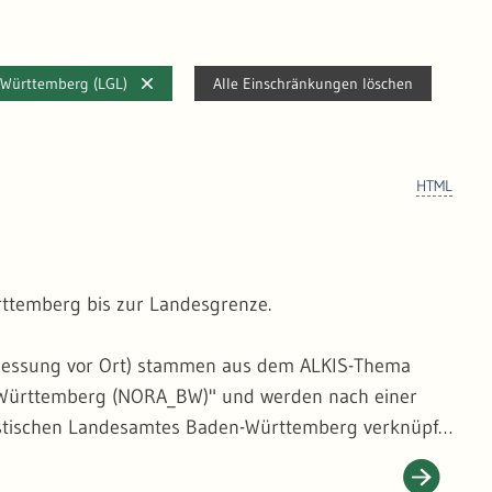
n-Württemberg (LGL)
Alle Einschränkungen löschen
HTML
rttemberg bis zur Landesgrenze.
rmessung vor Ort) stammen aus dem ALKIS-Thema
n-Württemberg (NORA_BW)" und werden nach einer
istischen Landesamtes Baden-Württemberg verknüpft.
ng aus dem Digitalen Orthophoto) verfahren. Die
hema "Region" aus NORA_BW. Auch dieser Datensatz