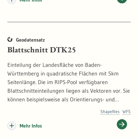
Friedrichshafen sowie den Verkehrslandeplatz
Mannheim. Ein Lärmschutzbereich besteht jeweils
aus zwei Tag-Schutzzonen und einer Nacht-
Schutzzone. Zweck des Gesetzes ist es, in der
Geodatensatz
Umgebung von Flugplätzen bauliche
Blattschnitt DTK25
Nutzungsbeschränkungen und baulichen
Schallschutz zum Schutz der Allgemeinheit und der
Einteilung der Landesfläche von Baden-
Nachbarschaft vor Gefahren, erheblichen
Württemberg in quadratische Flächen mit 5km
Nachteilen und erheblichen Belästigungen durch
Seitenlänge. Die im RIPS-Pool verfügbaren
Fluglärm sicherzustellen.
Blattschnitteinteilungen liegen als Vektoren vor. Sie
können beispielsweise als Orientierungs- und
Navigationshilfen verwendet werden. Als
Shapefiles
WFS
Sachinformation ist die Bezeichnung (Nummer,
Name) und das jeweilige Ausgabejahr enthalten.
Mehr Infos