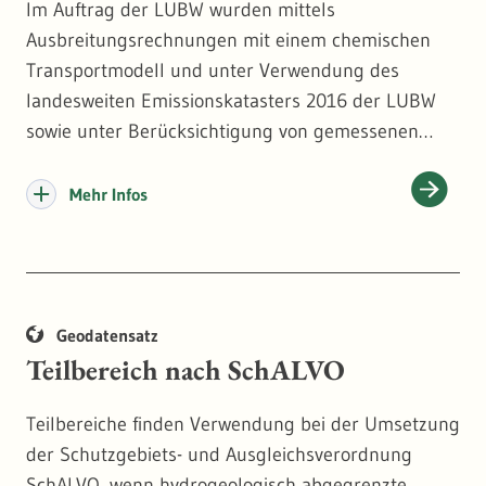
Im Auftrag der LUBW wurden mittels
Ausbreitungsrechnungen mit einem chemischen
Transportmodell und unter Verwendung des
landesweiten Emissionskatasters 2016 der LUBW
sowie unter Berücksichtigung von gemessenen
Immissionsdaten die durchschnittlichen
Belastungen für die Luftschadstoffe Stickstoffdioxid
Mehr Infos
(NO2), Feinstaubpartikel PM10, Ozon (O3) und
Ammoniak (NH3), die sogenannte
Immissionsbelastung, für das gesamte Gebiet von
Baden-Württemberg ermittelt.
Geodatensatz
Die Immissionsbelastung wurde flächendeckend als
Teilbereich nach SchALVO
Prognose für das Jahr 2025 bestimmt.
Weitere Informationen im Internet, siehe
https://w
Teilbereiche finden Verwendung bei der Umsetzung
ww.lubw.baden-wuerttemberg.de/luft/immissionsbe
der Schutzgebiets- und Ausgleichsverordnung
lastung
SchALVO, wenn hydrogeologisch abgegrenzte