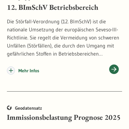
12. BImSchV Betriebsbereich
Die Störfall-Verordnung (12. BImSchV) ist die
nationale Umsetzung der europäischen Seveso-III-
Richtlinie. Sie regelt die Vermeidung von schweren
Unfällen (Störfällen), die durch den Umgang mit
gefährlichen Stoffen in Betriebsbereichen
entstehen könnten.
Die Objektart enthält Daten, die den Standort des
Mehr Infos
Betriebsbereichs samt bauplanerischer
Eigenschaften beschreiben, die die vorhandenen
Mengen an gefährlichen Stoffen auflisten und die
die Wahrnehmung von Pflichten durch den
Geodatensatz
Betreiber sowie die Überwachungstätigkeit der
Immissionsbelastung Prognose 2025
Behörden dokumentieren.