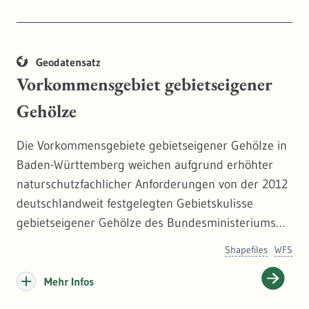
Geodatensatz
Vorkommensgebiet gebietseigener
Gehölze
Die Vorkommensgebiete gebietseigener Gehölze in
Baden-Württemberg weichen aufgrund erhöhter
naturschutzfachlicher Anforderungen von der 2012
deutschlandweit festgelegten Gebietskulisse
gebietseigener Gehölze des Bundesministeriums
für Umwelt, Naturschutz und Reaktorsicherheit
Shapefiles
WFS
(BMUB) insoweit ab, als die Vorkommensgebiete 4
Westdeutsches Bergland und Oberrheingraben
Mehr Infos
(BMUB) und 5 Schwarzwald, Württembergisch-