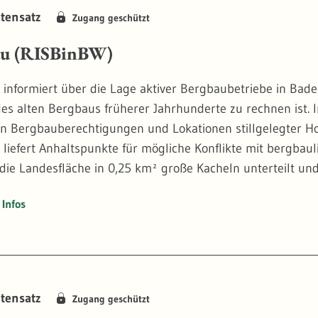
tensatz
Zugang geschützt
au (RISBinBW)
informiert über die Lage aktiver Bergbaubetriebe in Bad
des alten Bergbaus früherer Jahrhunderte zu rechnen ist. I
en Bergbauberechtigungen und Lokationen stillgelegter Ho
liefert Anhaltspunkte für mögliche Konflikte mit bergba
die Landesfläche in 0,25 km² große Kacheln unterteilt un
t. Aus Gründen des Datenschutzes sind diese Informatione
Infos
ten auf konkrete Anfrage zur Verfügung gestellt. Weitere 
ergbau/rauminformationssystem-bergbau-risbinbw
tensatz
Zugang geschützt