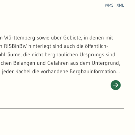
WMS
XML
en-Württemberg sowie über Gebiete, in denen mit
n RISBinBW hinterlegt sind auch die öffentlich-
hlräume, die nicht bergbaulichen Ursprungs sind.
ulichen Belangen und Gefahren aus dem Untergrund,
d jeder Kachel die vorhandene Bergbauinformation
n nicht unmittelbar abrufbar, sondern werden
Informationen:
https://www.lgrb-bw.de/landesbergdir