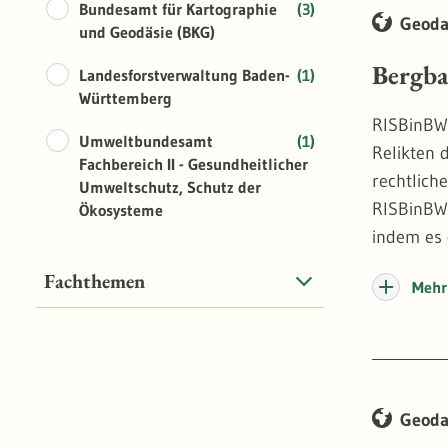
Bundesamt für Kartographie
(3)
Geoda
und Geodäsie (BKG)
Bergb
Landesforstverwaltung Baden-
(1)
Württemberg
RISBinBW 
Umweltbundesamt
(1)
Relikten 
Fachbereich II - Gesundheitlicher
rechtlich
Umweltschutz, Schutz der
RISBinBW 
Ökosysteme
indem es 
hinterleg
Fachthemen
Mehr 
Berechtig
ektion/b
Geoda