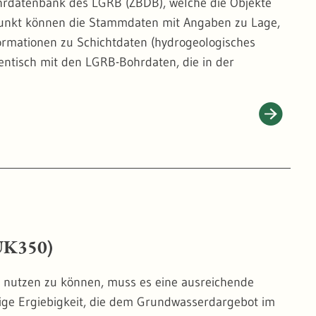
ohrdatenbank des LGRB (ZBDB), welche die Objekte
dentisch mit den LGRB-Bohrdaten, die in der
immungen dem LGRB übergeben werden, können über
nnen Lagepläne, Schichtenverzeichnisse, Ausbaupläne,
le Dokumente vorhanden sein.
HÜK350)
 nutzen zu können, muss es eine ausreichende
stige Ergiebigkeit, die dem Grundwasserdargebot im