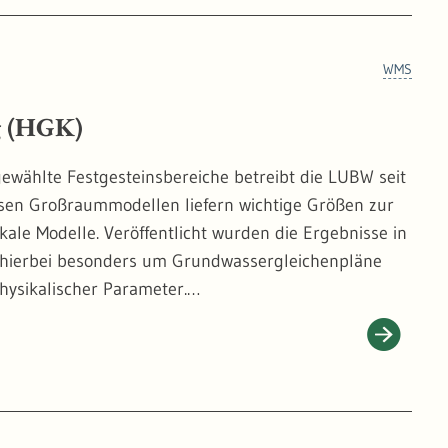
-bw.de/landesbergdirektion/bergbau
WMS
g (HGK)
ewählte Festgesteinsbereiche betreibt die LUBW seit
sen Großraummodellen liefern wichtige Größen zur
ale Modelle. Veröffentlicht wurden die Ergebnisse in
h hierbei besonders um Grundwassergleichenpläne
hysikalischer Parameter.
n GIS-Systeme eingebunden werden.
 einer Vorlage können als Gesamtbild nicht
ch Teil des Angebotes. Die dazugehörigen