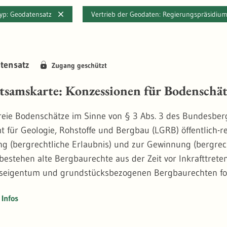
typ: Geodatensatz
Vertrieb der Geodaten: Regierungspräsidiu
tensatz
Zugang geschützt
tsamskarte: Konzessionen für Bodenschät
reie Bodenschätze im Sinne von § 3 Abs. 3 des Bundesbergg
 für Geologie, Rohstoffe und Bergbau (LGRB) öffentlich-
g (bergrechtliche Erlaubnis) und zur Gewinnung (bergrec
estehen alte Bergbaurechte aus der Zeit vor Inkrafttret
seigentum und grundstücksbezogenen Bergbaurechten for
rechtigungen für Kohlenwasserstoffe (Erdöl, Erdgas, Ölsc
Infos
ätze. Erloschene Bergbauberechtigungen geben Hinweise
 (bspw. Hohlräume, Altbohrungen, Halden). - Das Thema ze