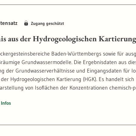
rechtigungen. - Weitere Informationen:
https://www.lgrb
tensatz
Zugang geschützt
is aus der Hydrogeologischen Kartierun
ockergesteinsbereiche Baden-Württembergs sowie für ausg
räumige Grundwassermodelle. Die Ergebnisdaten aus die
ng der Grundwasserverhältnisse und Eingangsdaten für lok
 der Hydrogeologischen Kartierung (HGK). Es handelt sic
arstellung von Isoflächen der Konzentrationen chemisch-p
niskarten liegen georeferenziert vor und können damit i
Infos
her Hinweis: Verschiedene Mehrfachkartendarstellungen in
ig dargestellt werden, diese Kartenübersichten sind denno
ten sind georeferenziert eingebunden.