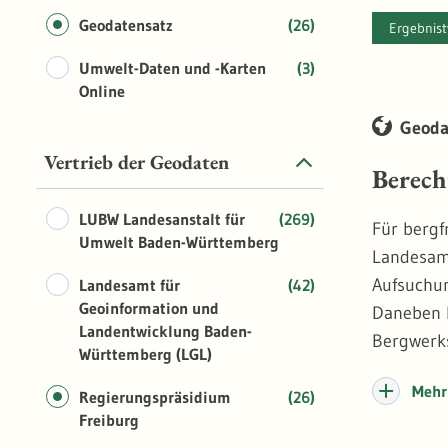
Geodatensatz
(26)
Ergebnis
Umwelt-Daten und -Karten
(3)
Online
Geoda
Vertrieb der Geodaten
Berech
LUBW Landesanstalt für
(269)
Für bergf
Umwelt Baden-Württemberg
Landesamt
Aufsuchun
Landesamt für
(42)
Geoinformation und
Daneben b
Landentwicklung Baden-
Bergwerk
Württemberg (LGL)
Bergbaube
Mehr 
Bodensch
Regierungspräsidium
(26)
Freiburg
Altlasten