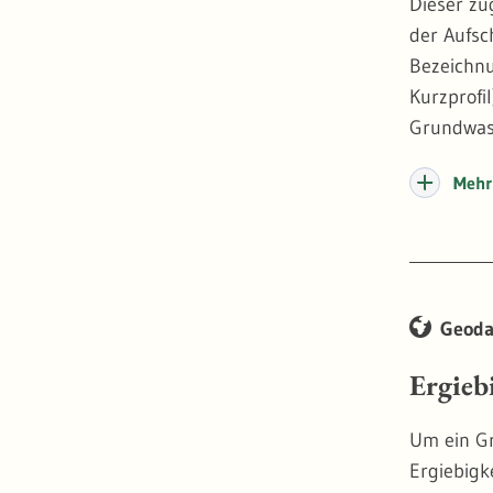
Dieser zu
der Aufschlussdatenb
Bezeichnung, Ansatzhöhe und
Kurzprofi
Grundwas
Mehr 
Bohrungs
den Vertr
Bohrlochm
Geoda
Ergieb
Um ein Gr
Ergiebigk