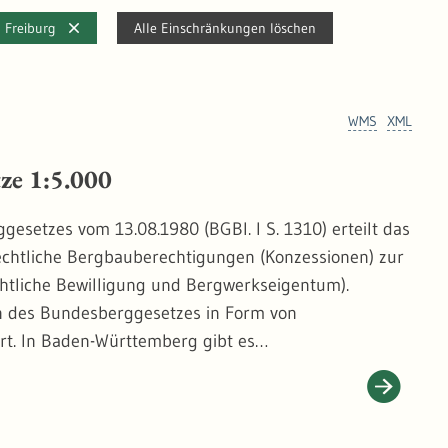
m Freiburg
Alle Einschränkungen löschen
WMS
XML
ze 1:5.000
esetzes vom 13.08.1980 (BGBl. I S. 1310) erteilt das
rechtliche Bergbauberechtigungen (Konzessionen) zur
htliche Bewilligung und Bergwerkseigentum).
en des Bundesberggesetzes in Form von
t. In Baden-Württemberg gibt es
hiefer), Salze und Sole, Erze, Erdwärme und andere
 auf mögliche bergbaubedingte Gefahren und
igt die bestehenden und die erloschenen