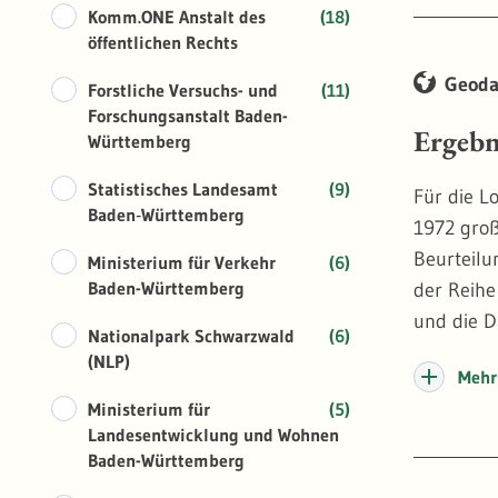
Bergbaube
Komm.ONE Anstalt des
(18)
öffentlichen Rechts
Geoda
Forstliche Versuchs- und
(11)
Forschungsanstalt Baden-
Ergebn
Württemberg
Statistisches Landesamt
(9)
Für die L
Baden‑Württemberg
1972 groß
Beurteilu
Ministerium für Verkehr
(6)
Baden-Württemberg
der Reihe
und die D
Nationalpark Schwarzwald
(6)
Die Ergeb
(NLP)
Mehr 
Ministerium für
(5)
Zusätzlic
Landesentwicklung und Wohnen
lagericht
Baden-Württemberg
Detailkar