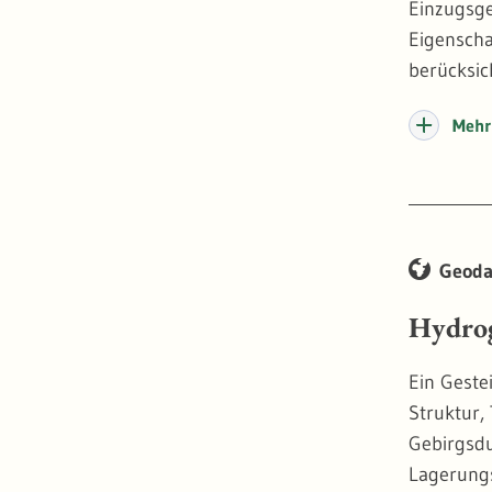
Einzugsge
Eigenscha
berücksich
Mehr 
Geoda
Hydrog
Ein Geste
Struktur,
Gebirgsdu
Lagerungs