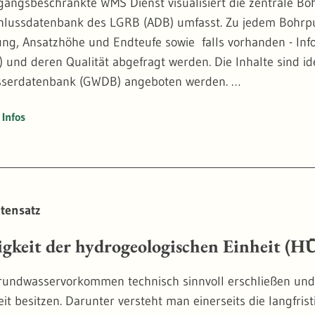
gangsbeschränkte WMS Dienst visualisiert die zentrale B
ank des LGRB (ADB) umfasst. Zu jedem Bohrpunkt können die Stammdaten mit Angaben zu Lage,
 Endteufe sowie  falls vorhanden - Informationen zu Schichtdaten (hydrogeologisches
l) und deren Qualität abgefragt werden. Die Inhalte sind i
serdatenbank (GWDB) angeboten werden.
Infos
dokumentationen, die auf Grund von gesetzlichen Best
ieb des LGRB (vertrieb-lgrb@rpf.bwl.de). Im Einzelnen kö
essungen und weitere Messdaten als analoge und digita
tensatz
igkeit der hydrogeologischen Einheit (
undwasservorkommen technisch sinnvoll erschließen und
eit besitzen. Darunter versteht man einerseits die langfri