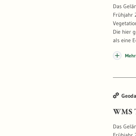
Das Gelän
Frühjahr 
Vegetatio
Die hier 
als eine 
Wasserstr
Mehr 
True Orth
darstelle
an dersel
der Waldd
Geoda
Stand 20
WMS T
Das Gelän
Frühjahr 