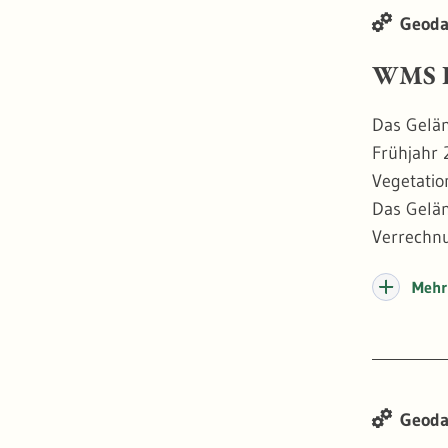
Geoda
WMS Di
Das Gelän
Frühjahr 
Vegetatio
Das Gelän
Verrechnu
Baumhöhen
Mehr 
Informati
Dank sein
bewachsen
Grundmau
Geoda