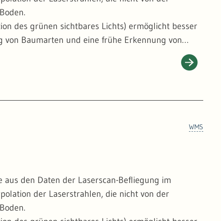
 Boden.
tion des grünen sichtbares Lichts) ermöglicht besser
ung von Baumarten und eine frühe Erkennung von
ht - wie auf den üblichen Orthophotos - verkippt
chnitten liegen die Baumkronenspitzen daher exakt
 Einzelbäumen, was für das detaillierte Monitoring
WMS
e aus den Daten der Laserscan-Befliegung im
polation der Laserstrahlen, die nicht von der
 Boden.