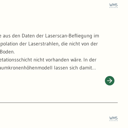
WMS
e aus den Daten der Laserscan-Befliegung im
polation der Laserstrahlen, die nicht von der
 Boden.
etationsschicht nicht vorhanden wäre. In der
Baumkronenhöhenmodell lassen sich damit
h von mehreren Zeitschnitten eine extrem wertvolle
rukturen erkennen, die im von Vegetation
ige Wege, Entwässerungsgräben, Köhlerplätze,
WMS