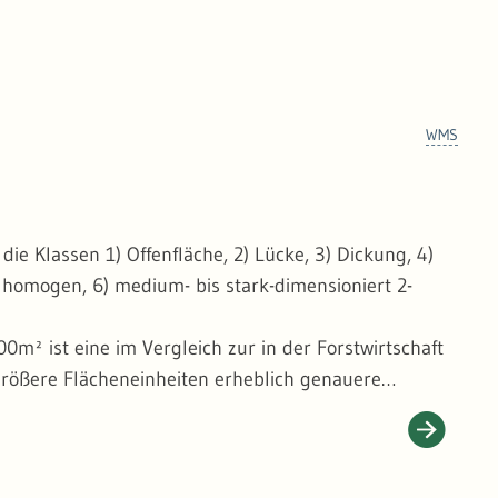
WMS
ie Klassen 1) Offenfläche, 2) Lücke, 3) Dickung, 4)
 homogen, 6) medium- bis stark-dimensioniert 2-
0m² ist eine im Vergleich zur in der Forstwirtschaft
 größere Flächeneinheiten erheblich genauere
r Vielzahl von räumlichen Analysen in einer bislang
 für bestimmten Tierarten. In Kombination mit der
hren ermöglicht dieser Datensatz ein detailliertes