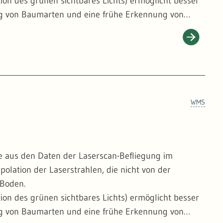
tion des grünen sichtbares Lichts) ermöglicht besser
ung von Baumarten und eine frühe Erkennung von
ht - wie auf den üblichen Orthophotos - verkippt
chnitten liegen die Baumkronenspitzen daher exakt
 Einzelbäumen, was für das detaillierte Monitoring
WMS
e aus den Daten der Laserscan-Befliegung im
polation der Laserstrahlen, die nicht von der
 Boden.
tion des grünen sichtbares Lichts) ermöglicht besser
ung von Baumarten und eine frühe Erkennung von