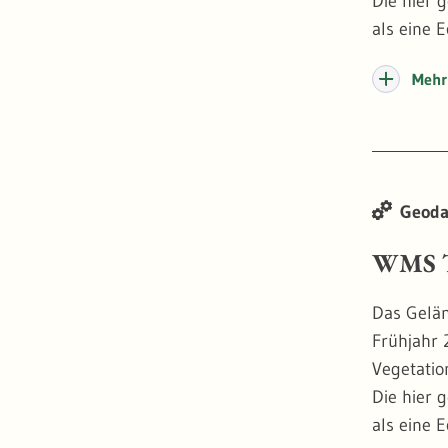
Die hier 
als eine 
Wasserstr
Mehr 
True Orth
darstelle
an dersel
der Waldd
Geoda
Stand 20
WMS T
Das Gelän
Frühjahr 
Vegetatio
Die hier 
als eine 