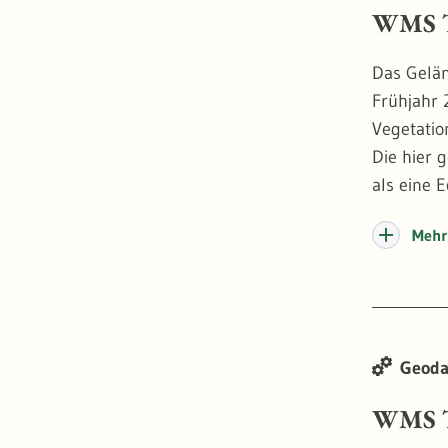
WMS T
Das Gelän
Frühjahr 
Vegetatio
Die hier 
als eine 
Wasserstr
Mehr 
True Orth
darstelle
an dersel
der Waldd
Geoda
Stand 20
WMS T