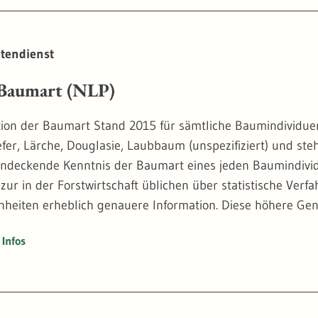
g der natürlichen Waldentwicklung.
tendienst
aumart (NLP)
ation der Baumart Stand 2015 für sämtliche Baumindividue
efer, Lärche, Douglasie, Laubbaum (unspezifiziert) und ste
endeckende Kenntnis der Baumart eines jeden Baumindivi
 zur in der Forstwirtschaft üblichen über statistische Ver
nheiten erheblich genauere Information. Diese höhere Gena
n Analysen in einer bislang ungewohnten räumlichen Exakt
Infos
n Tierarten. In Kombination mit der Waldstruktur und Ve
martenklassifikation ein auf Einzelbäumen basiertes Moni