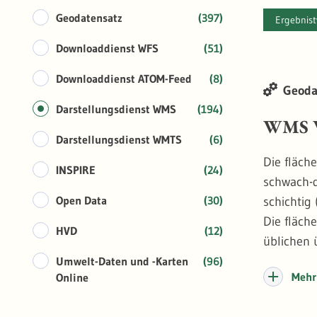
Geodatensatz
(397)
Ergebnis
Downloaddienst WFS
(51)
Downloaddienst ATOM-Feed
(8)
Geoda
Darstellungsdienst WMS
(194)
WMS W
Darstellungsdienst WMTS
(6)
Die fläch
INSPIRE
(24)
schwach-d
Open Data
(30)
schichtig 
Die fläch
HVD
(12)
üblichen 
Informati
Umwelt-Daten und -Karten
(96)
Mehr 
Online
ungewohnt
Baumarten