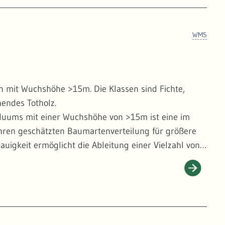
WMS
n mit Wuchshöhe >15m. Die Klassen sind Fichte,
hendes Totholz.
duums mit einer Wuchshöhe von >15m ist eine im
fahren geschätzten Baumartenverteilung für größere
uigkeit ermöglicht die Ableitung einer Vielzahl von
heit, wie z.B. Habitatseignungskarten für
getationshöhendaten aus den Folgejahren ermöglicht
toring der natürlichen Waldentwicklung.