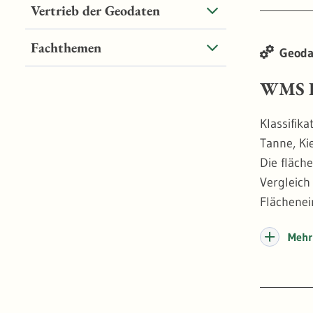
Monitorin
Vertrieb der Geodaten
Fachthemen
Geoda
WMS B
Klassifik
Tanne, Ki
Die fläch
Vergleich
Flächenei
räumliche
Mehr 
bestimmte
diese Bau