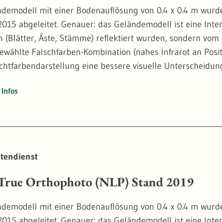
demodell mit einer Bodenauflösung von 0.4 x 0.4 m wurd
2015 abgeleitet. Genauer: das Geländemodell ist eine Inter
n (Blätter, Äste, Stämme) reflektiert wurden, sondern vom
gewählte Falschfarben-Kombination (nahes Infrarot an Posi
Echtfarbendarstellung eine bessere visuelle Unterscheid
ess bei Bäumen.
Infos
ophoto haben den großen Vorteil, dass sie Baumkronen nic
n. Bei der vergleichenden Betrachtung von mehreren Zeits
ben Position. Das ermöglicht die automatische Analyse von
ynamik erforderlich ist.
tendienst
20
rue Orthophoto (NLP) Stand 2019
demodell mit einer Bodenauflösung von 0.4 x 0.4 m wurd
2015 abgeleitet. Genauer: das Geländemodell ist eine Inter