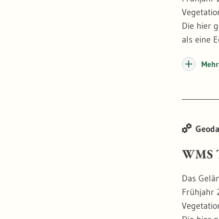
Vegetatio
Die hier 
als eine 
Wasserstr
Mehr 
True Orth
darstelle
an dersel
der Waldd
Geoda
Stand 20
WMS T
Das Gelän
Frühjahr 
Vegetatio