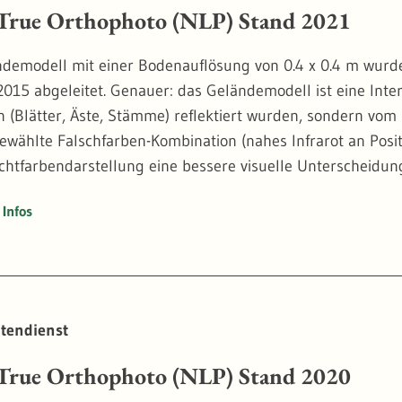
rue Orthophoto (NLP) Stand 2021
demodell mit einer Bodenauflösung von 0.4 x 0.4 m wurd
2015 abgeleitet. Genauer: das Geländemodell ist eine Inter
n (Blätter, Äste, Stämme) reflektiert wurden, sondern vom
gewählte Falschfarben-Kombination (nahes Infrarot an Posi
Echtfarbendarstellung eine bessere visuelle Unterscheid
ess bei Bäumen.
Infos
ophoto haben den großen Vorteil, dass sie Baumkronen nic
n. Bei der vergleichenden Betrachtung von mehreren Zeits
ben Position. Das ermöglicht die automatische Analyse von
ynamik erforderlich ist.
tendienst
21
rue Orthophoto (NLP) Stand 2020