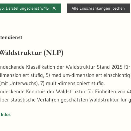
typ: Darstellungsdienst WMS
Alle Einschränkungen löschen
tendienst
aldstruktur (NLP)
endeckende Klassifikation der Waldstruktur Stand 2015 für d
imensioniert stufig, 5) medium-dimensioniert einschichtig
(mit Unterwuchs), 7) multi-dimensioniert stufig.
endeckende Kenntnis der Waldstruktur für Einheiten von 40
über statistische Verfahren geschätzten Waldstruktur für
on. Diese höhere Genauigkeit ermöglicht die Ableitung eine
Infos
en räumlichen Exaktheit, wie z.B. Habitatseignungskarten
klassifikation und Vegetationshöhendaten aus den Folgeja