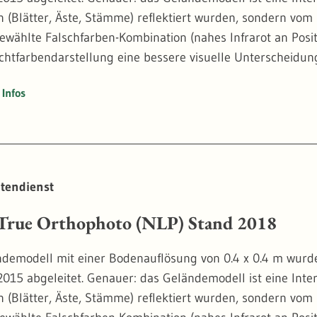
n (Blätter, Äste, Stämme) reflektiert wurden, sondern vom
gewählte Falschfarben-Kombination (nahes Infrarot an Posi
Echtfarbendarstellung eine bessere visuelle Unterscheid
ess bei Bäumen.
Infos
ophoto haben den großen Vorteil, dass sie Baumkronen nic
n. Bei der vergleichenden Betrachtung von mehreren Zeits
ben Position. Das ermöglicht die automatische Analyse von
ynamik erforderlich ist.
tendienst
19
rue Orthophoto (NLP) Stand 2018
demodell mit einer Bodenauflösung von 0.4 x 0.4 m wurd
2015 abgeleitet. Genauer: das Geländemodell ist eine Inter
n (Blätter, Äste, Stämme) reflektiert wurden, sondern vom