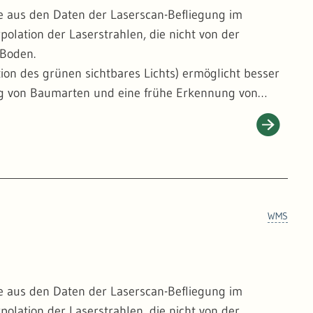
e aus den Daten der Laserscan-Befliegung im
polation der Laserstrahlen, die nicht von der
 Boden.
tion des grünen sichtbares Lichts) ermöglicht besser
ung von Baumarten und eine frühe Erkennung von
ht - wie auf den üblichen Orthophotos - verkippt
chnitten liegen die Baumkronenspitzen daher exakt
 Einzelbäumen, was für das detaillierte Monitoring
WMS
e aus den Daten der Laserscan-Befliegung im
polation der Laserstrahlen, die nicht von der