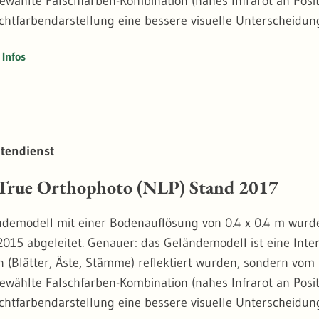
gewählte Falschfarben-Kombination (nahes Infrarot an Posi
Echtfarbendarstellung eine bessere visuelle Unterscheid
ess bei Bäumen.
Infos
ophoto haben den großen Vorteil, dass sie Baumkronen nic
n. Bei der vergleichenden Betrachtung von mehreren Zeits
ben Position. Das ermöglicht die automatische Analyse von
ynamik erforderlich ist.
tendienst
18
rue Orthophoto (NLP) Stand 2017
demodell mit einer Bodenauflösung von 0.4 x 0.4 m wurd
2015 abgeleitet. Genauer: das Geländemodell ist eine Inter
n (Blätter, Äste, Stämme) reflektiert wurden, sondern vom
gewählte Falschfarben-Kombination (nahes Infrarot an Posi
Echtfarbendarstellung eine bessere visuelle Unterscheid