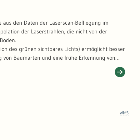
e aus den Daten der Laserscan-Befliegung im
polation der Laserstrahlen, die nicht von der
 Boden.
tion des grünen sichtbares Lichts) ermöglicht besser
ung von Baumarten und eine frühe Erkennung von
ht - wie auf den üblichen Orthophotos - verkippt
chnitten liegen die Baumkronenspitzen daher exakt
 Einzelbäumen, was für das detaillierte Monitoring
WMS