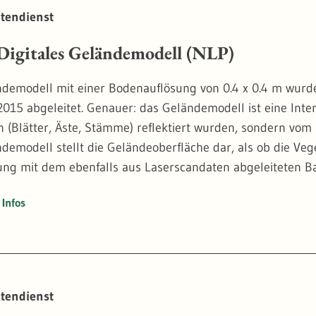
tendienst
gitales Geländemodell (NLP)
demodell mit einer Bodenauflösung von 0.4 x 0.4 m wurd
2015 abgeleitet. Genauer: das Geländemodell ist eine Inter
n (Blätter, Äste, Stämme) reflektiert wurden, sondern vom
demodell stellt die Geländeoberfläche dar, als ob die Veg
ng mit dem ebenfalls aus Laserscandaten abgeleiteten 
 für jeden einzelnen Baum ableiten. Dies ist im Vergleic
Infos
on für die Beurteilung der Walddynamik.
er hohen Bodenauflösung lassen sich außerdem Geländest
en Gelände nicht oder kaum erkennbar sind, z.B. ehemal
ern etc.
tendienst