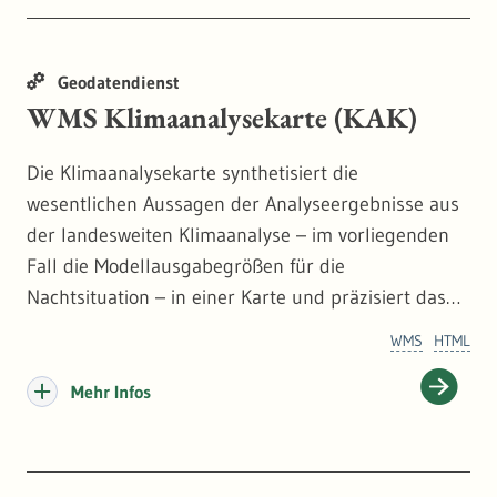
Selbstüberschneidungen (Selfintersections) oder
doppelte Stützpunkte. Die LUBW kann daher keine
Geodatendienst
Garantie für die Vollständigkeit und Stabilität des
WMS Klimaanalysekarte (KAK)
Download-Dienstes (WFS) geben. Bitte prüfen Sie
daher im Bedarfsfall die Vollständigkeit anhand der
Die Klimaanalysekarte synthetisiert die
ebenfalls angebotenen Darstellungsdienste (WMS).
wesentlichen Aussagen der Analyseergebnisse aus
der landesweiten Klimaanalyse – im vorliegenden
Fall die Modellausgabegrößen für die
Nachtsituation – in einer Karte und präzisiert das
Kaltluftprozessgeschehen mit zusätzlichen
WMS
HTML
Legendeninhalten zu den Themenfeldern
Überwärmung, Kaltluftentstehung und Kaltluftfluss.
Mehr Infos