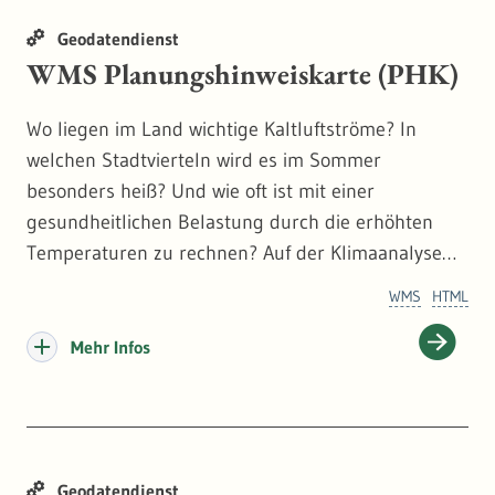
Geodatendienst
WMS Planungshinweiskarte (PHK)
Wo liegen im Land wichtige Kaltluftströme? In
welchen Stadtvierteln wird es im Sommer
besonders heiß? Und wie oft ist mit einer
gesundheitlichen Belastung durch die erhöhten
Temperaturen zu rechnen? Auf der Klimaanalyse
des Landes basiert eine hochaufgelöste
WMS
HTML
Planungshinweiskarte (50 x 50 m), die diese
klimatischen Belastungs- und Ausgleichsräume
Mehr Infos
identifiziert. Anhand der Ergebnisse können
flächendeckende Informationen zu Hot Spots und
schützenswerten Ausgleichsräumen gewonnen
werden. Diese können der Landes-, Regional- und
Geodatendienst