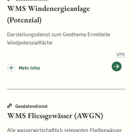
Stadtplanung als wichtige Hinweise für
WMS Windenergieanlage
Handlungspotentiale oder zur Ausweisung von
Flächen zur Siedlungs- bzw. Gewerbeentwicklung
(Potenzial)
dienen.
Darstellungsdienst zum Geothema Ermittelte
Windpotenzialfläche
WMS
Mehr Infos
Geodatendienst
WMS Fliessgewässer (AWGN)
Alle wasserwirtschaftlich relevanten Fließgewässer