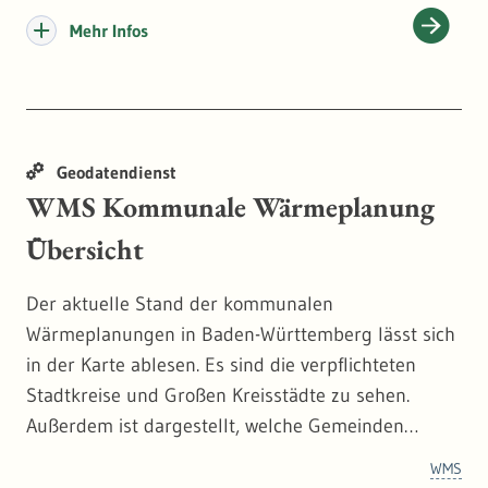
lokale Modelle. Veröffentlicht wurden die
Mehr Infos
Ergebnisse in der Reihe der Hydrogeologischen
Kartierung (HGK). Es handelt sich hierbei besonders
um Grundwassergleichenpläne und die Darstellung
von Isoflächen der Konzentrationen chemisch-
Geodatendienst
physikalischer Parameter. Zusätzlicher Hinweis:
WMS Kommunale Wärmeplanung
Verschiedene „Mehrfachkartendarstellungen in
einer Vorlage“ können als Gesamtbild nicht
Übersicht
lagerichtig dargestellt werden, diese
Kartenübersichten sind dennoch Teil des
Der aktuelle Stand der kommunalen
Angebotes. Die dazugehörigen Detailkarten sind
Wärmeplanungen in Baden-Württemberg lässt sich
georeferenziert eingebunden. Maßstäbe: 1:25.000
in der Karte ablesen. Es sind die verpflichteten
und 1:200.000
Stadtkreise und Großen Kreisstädte zu sehen.
Außerdem ist dargestellt, welche Gemeinden
bereits freiwillig in die kommunale Wärmeplanung
WMS
eingestiegen sind.