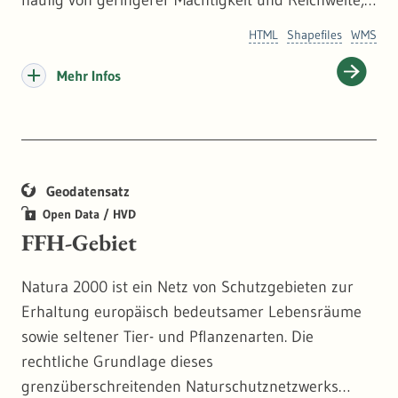
häufig von geringerer Mächtigkeit und Reichweite,
aber bei einzelnen, kleinen Eingriffen weniger
HTML
Shapefiles
WMS
störungsempfindlich als die linearen
Kaltluftleitbahnen. Mehr dazu:
https://www.lubw.ba
Mehr Infos
den-wuerttemberg.de/klimawandel-und-anpassung
Geodatensatz
Open Data / HVD
FFH-Gebiet
Natura 2000 ist ein Netz von Schutzgebieten zur
Erhaltung europäisch bedeutsamer Lebensräume
sowie seltener Tier- und Pflanzenarten. Die
rechtliche Grundlage dieses
grenzüberschreitenden Naturschutznetzwerks