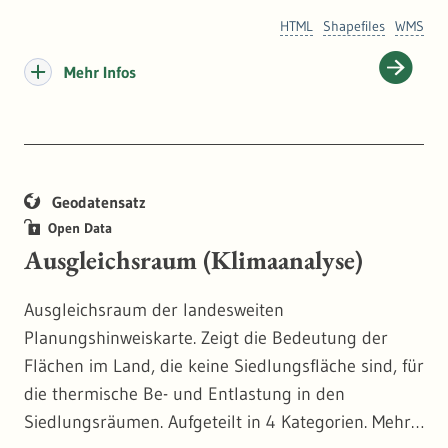
überregionalen Betrachtung von Kaltluft. Die
HTML
Shapefiles
WMS
Trajektorien beschreiben den Pfad bestimmter
kühler Luftpakete im Laufe der modellierten Nacht
Mehr Infos
vom Entstehungsort bis hin zum Siedlungsraum.
Geodatensatz
Open Data
Ausgleichsraum (Klimaanalyse)
Ausgleichsraum der landesweiten
Planungshinweiskarte. Zeigt die Bedeutung der
Flächen im Land, die keine Siedlungsfläche sind, für
die thermische Be- und Entlastung in den
Siedlungsräumen. Aufgeteilt in 4 Kategorien. Mehr