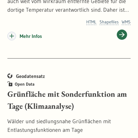
auch weit vom Wirkraum entfernte Gebiete für die
dortige Temperatur verantwortlich sind. Daher ist
die Berücksichtigung der Planungshinweiskarte
HTML
Shapefiles
WMS
auch in überregionalen Planungen von Bedeutung.
Die zugehörigen Flächen der
Mehr Infos
Kaltluftströmungssysteme werden entsprechend
schraffiert dargestellt.
Geodatensatz
Open Data
Grünfläche mit Sonderfunktion am
Tage (Klimaanalyse)
Wälder und siedlungsnahe Grünflächen mit
Entlastungsfunktionen am Tage