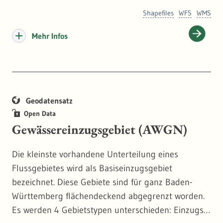
bilden die Vogelschutz- und die Fauna-Flora-Habitat
Shapefiles
WFS
WMS
(FFH)-Richtlinie der Europäischen Union. Nach den
Vorgaben der FFH-Richtlinie benennt jeder
Mehr Infos
Mitgliedstaat Gebiete, die für die Erhaltung seltener
Tier- und Pflanzenarten sowie typischer oder
einzigartiger Lebensräume von europäischer
Bedeutung wichtig sind.
Geodatensatz
Open Data
Die rechtliche Sicherung der FFH-Gebiete erfolgt
Gewässereinzugsgebiet (AWGN)
durch Sammelverordnungen der
Regierungspräsidien. Die verordneten Grenzen der
Die kleinste vorhandene Unterteilung eines
FFH-Gebiete sind im Daten-und Kartendienst in der
Flussgebietes wird als Basiseinzugsgebiet
Kategorie "FFH-Gebiete" abzurufen.
bezeichnet. Diese Gebiete sind für ganz Baden-
Württemberg flächendeckend abgegrenzt worden.
Im verwaltungsinternen Auswertesystem sind
Es werden 4 Gebietstypen unterschieden: Einzugs-,
ergänzend die Abgrenzungen, die von der EU