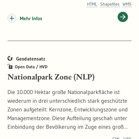
dazu:
https://www.lubw.baden-wuerttemberg.de/kli
HTML
Shapefiles
WMS
mawandel-und-anpassung
Mehr Infos
Geodatensatz
Open Data / HVD
Nationalpark Zone (NLP)
Die 10.000 Hektar große Nationalparkfläche ist
wiederum in drei unterschiedlich stark geschützte
Zonen aufgeteilt: Kernzone, Entwicklungszone und
Managementzone. Diese Aufteilung geschah unter
Einbindung der Bevölkerung im Zuge eines groß
angelegten Beteiligungsverfahrens. 147