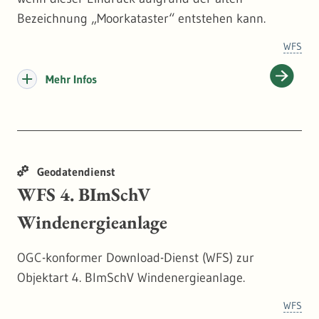
werden können. Zu den beanstandeten
Bezeichnung „Moorkataster“ entstehen kann.
Geometriefehlern gehören u.a.
Selbstüberschneidungen (Selfintersections) oder
WFS
doppelte Stützpunkte. Die LUBW kann daher keine
Mehr Infos
Garantie für die Vollständigkeit und Stabilität des
Download-Dienstes (WFS) geben. Bitte prüfen Sie
daher im Bedarfsfall die Vollständigkeit anhand der
ebenfalls angebotenen Darstellungsdienste (WMS).
Geodatendienst
WFS 4. BImSchV
Windenergieanlage
OGC-konformer Download-Dienst (WFS) zur
Objektart 4. BImSchV Windenergieanlage.
WFS