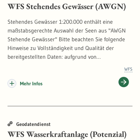
WFS Stehendes Gewässer (AWGN)
Stehendes Gewässer 1:200.000 enthält eine
maßstabsgerechte Auswahl der Seen aus "AWGN
Stehende Gewässer" Bitte beachten Sie folgende
Hinweise zu Vollständigkeit und Qualität der
bereitgestellten Daten: aufgrund von
Ungenauigkeiten bei der Erfassung von
WFS
Fachobjekten kommt es vereinzelt zu nicht validen
Geometrien gemäß OGC-Schema-Validierung. Da
Mehr Infos
GIS-Server wie ArcGIS-Server, GeoServer oder UMN
MapServer immer genauere Datengrundlagen
verwenden/verarbeiten müssen, wird auch die
Prüfroutine immer weiterentwickelt und mahnt im
Geodatendienst
Toleranzbereich als auch in der topologischen
WFS Wasserkraftanlage (Potenzial)
Erfassung Ungenauigkeiten (bspw. durch Dritt-