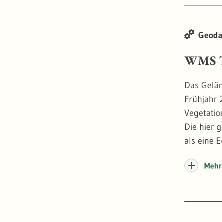
Geoda
WMS T
Das Gelän
Frühjahr 
Vegetatio
Die hier 
als eine 
Wasserstr
Mehr 
True Orth
darstelle
an dersel
der Waldd