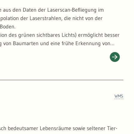
e aus den Daten der Laserscan-Befliegung im
polation der Laserstrahlen, die nicht von der
 Boden.
tion des grünen sichtbares Lichts) ermöglicht besser
ung von Baumarten und eine frühe Erkennung von
ht - wie auf den üblichen Orthophotos - verkippt
chnitten liegen die Baumkronenspitzen daher exakt
 Einzelbäumen, was für das detaillierte Monitoring
WMS
isch bedeutsamer Lebensräume sowie seltener Tier-