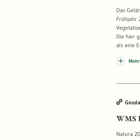
Das Gelän
Frühjahr 
Vegetatio
Die hier 
als eine 
Wasserstr
Mehr 
True Orth
darstelle
an dersel
der Waldd
Geoda
Stand 20
WMS F
Natura 20