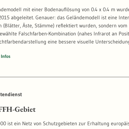
demodell mit einer Bodenauflösung von 0.4 x 0.4 m wurd
2015 abgeleitet. Genauer: das Geländemodell ist eine Inter
n (Blätter, Äste, Stämme) reflektiert wurden, sondern vom
gewählte Falschfarben-Kombination (nahes Infrarot an Posi
Echtfarbendarstellung eine bessere visuelle Unterscheid
ess bei Bäumen.
Infos
ophoto haben den großen Vorteil, dass sie Baumkronen nic
n. Bei der vergleichenden Betrachtung von mehreren Zeits
ben Position. Das ermöglicht die automatische Analyse von
ynamik erforderlich ist.
tendienst
15
FH-Gebiet
00 ist ein Netz von Schutzgebieten zur Erhaltung europä