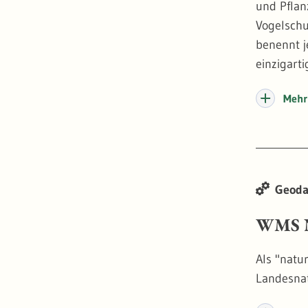
und Pflan
Vogelschu
benennt j
einzigart
Mehr 
Geoda
WMS N
Als "natu
Landesna