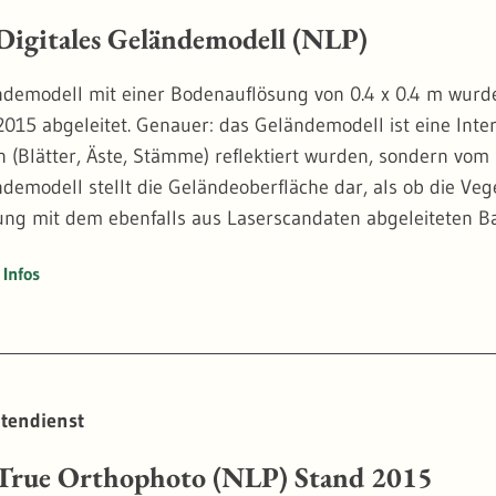
gitales Geländemodell (NLP)
demodell mit einer Bodenauflösung von 0.4 x 0.4 m wurd
2015 abgeleitet. Genauer: das Geländemodell ist eine Inter
n (Blätter, Äste, Stämme) reflektiert wurden, sondern vom
demodell stellt die Geländeoberfläche dar, als ob die Veg
ng mit dem ebenfalls aus Laserscandaten abgeleiteten 
 für jeden einzelnen Baum ableiten. Dies ist im Vergleic
Infos
on für die Beurteilung der Walddynamik.
er hohen Bodenauflösung lassen sich außerdem Geländest
en Gelände nicht oder kaum erkennbar sind, z.B. ehemal
ern etc.
tendienst
rue Orthophoto (NLP) Stand 2015