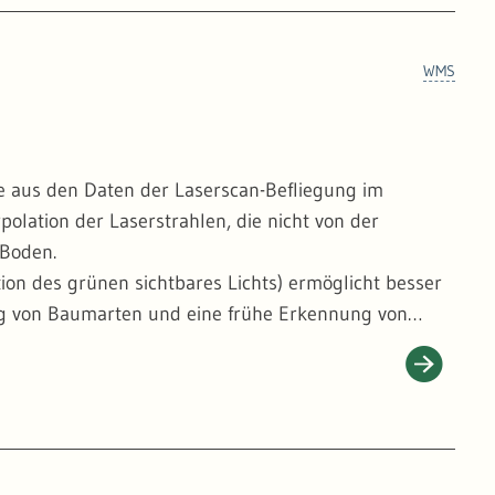
WMS
e aus den Daten der Laserscan-Befliegung im
polation der Laserstrahlen, die nicht von der
 Boden.
tion des grünen sichtbares Lichts) ermöglicht besser
ung von Baumarten und eine frühe Erkennung von
ht - wie auf den üblichen Orthophotos - verkippt
chnitten liegen die Baumkronenspitzen daher exakt
 Einzelbäumen, was für das detaillierte Monitoring