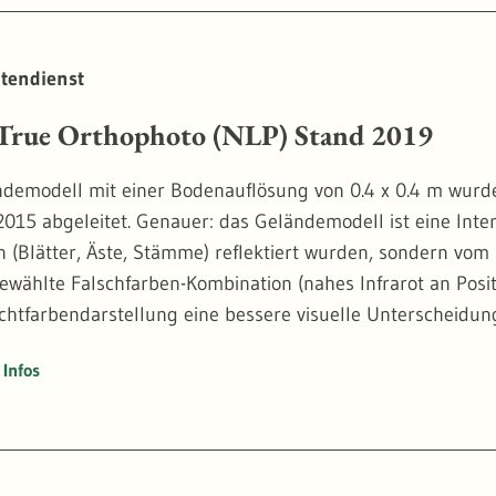
tendienst
rue Orthophoto (NLP) Stand 2019
demodell mit einer Bodenauflösung von 0.4 x 0.4 m wurd
2015 abgeleitet. Genauer: das Geländemodell ist eine Inter
n (Blätter, Äste, Stämme) reflektiert wurden, sondern vom
gewählte Falschfarben-Kombination (nahes Infrarot an Posi
Echtfarbendarstellung eine bessere visuelle Unterscheid
ess bei Bäumen.
Infos
ophoto haben den großen Vorteil, dass sie Baumkronen nic
n. Bei der vergleichenden Betrachtung von mehreren Zeits
ben Position. Das ermöglicht die automatische Analyse von
ynamik erforderlich ist.