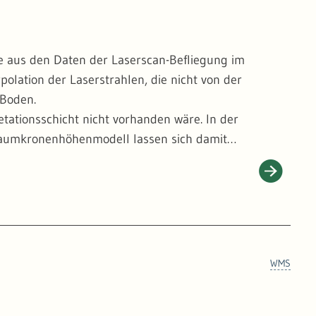
e aus den Daten der Laserscan-Befliegung im
polation der Laserstrahlen, die nicht von der
 Boden.
etationsschicht nicht vorhanden wäre. In der
Baumkronenhöhenmodell lassen sich damit
h von mehreren Zeitschnitten eine extrem wertvolle
rukturen erkennen, die im von Vegetation
ige Wege, Entwässerungsgräben, Köhlerplätze,
WMS