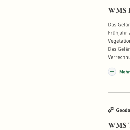
WMS Di
Das Gelän
Frühjahr 
Vegetatio
Das Gelän
Verrechnu
Baumhöhen
Mehr 
Informati
Dank sein
bewachsen
Grundmau
Geoda
WMS T