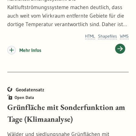
Kaltluftströmungssysteme machen deutlich, dass
auch weit vom Wirkraum entfernte Gebiete für die
dortige Temperatur verantwortlich sind. Daher ist
die Berücksichtigung der Planungshinweiskarte
HTML
Shapefiles
WMS
auch in überregionalen Planungen von Bedeutung.
Die zugehörigen Flächen der
Mehr Infos
Kaltluftströmungssysteme werden entsprechend
schraffiert dargestellt.
Geodatensatz
Open Data
Grünfläche mit Sonderfunktion am
Tage (Klimaanalyse)
Wälder und siedlungsnahe Grünflächen mit