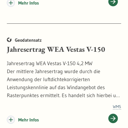
- Windgeschwindigkeitsmessung per
Mehr Infos
Fernmessverfahren,
- Langzeitbezug und
- Geländekomplexität.
Geodatensatz
Jahresertrag WEA Vestas V-150
Jahresertrag WEA Vestas V-150 4,2 MW
Der mittlere Jahresertrag wurde durch die
Anwendung der luftdichtekorrigierten
Leistungskennlinie auf das Windangebot des
Rasterpunktes ermittelt. Es handelt sich hierbei um
Bruttoerträge, die keine der üblicherweise
WMS
auftretenden Verluste beinhalten. Zu den Verlusten
zählen Abschattungseffekte, Verfügbarkeits- und
Mehr Infos
Netzverluste sowie verschiedene