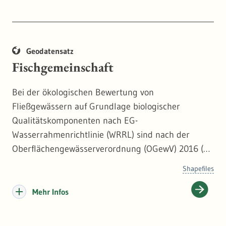
Betriebseinschränkungen. Diese Verluste liegen
projektabhängig in einem Bereich zwischen ca. 10
% und 15 %.
Geodatensatz
Fischgemeinschaft
Bei der ökologischen Bewertung von
Fließgewässern auf Grundlage biologischer
Qualitätskomponenten nach EG-
Wasserrahmenrichtlinie (WRRL) sind nach der
Oberflächengewässerverordnung (OGewV) 2016 (
ht
tps://www.gesetze-im-internet.de/ogewv_2016/BJN
Shapefiles
R137310016.html
) allgemeine physikalisch-
chemische Qualitätskomponenten zur Einstufung
Mehr Infos
unterstützend heranzuziehen. Anlage 7 trifft hierbei
u.a. Zuordnungen zwischen Fließgewässertypen und