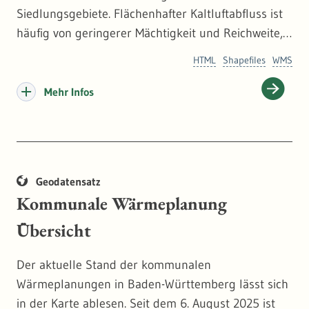
Siedlungsgebiete. Flächenhafter Kaltluftabfluss ist
häufig von geringerer Mächtigkeit und Reichweite,
aber bei einzelnen, kleinen Eingriffen weniger
HTML
Shapefiles
WMS
störungsempfindlich als die linearen
Kaltluftleitbahnen. Mehr dazu:
https://www.lubw.ba
Mehr Infos
den-wuerttemberg.de/klimawandel-und-anpassung
Geodatensatz
Kommunale Wärmeplanung
Übersicht
Der aktuelle Stand der kommunalen
Wärmeplanungen in Baden-Württemberg lässt sich
in der Karte ablesen. Seit dem 6. August 2025 ist